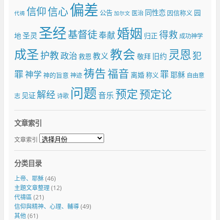
偏差
信仰
信心
同性恋
园
公告
因信称义
医治
代祷
加尔文
圣经
婚姻
基督徒
得救
奉献
圣灵
地
归正
成功神学
成圣
教会
灵恩
护教
犯
政治
教义
旧约
敬拜
救恩
祷告
福音
罪
罪
神学
耶稣
离婚
神的旨意
称义
神迹
自由意
问题
预定
预定论
解经
音乐
见证
志
诗歌
文章索引
文章索引
分类目录
上帝、耶穌
(46)
主題文章整理
(12)
代禱區
(21)
信仰與精神、心理、輔導
(49)
其他
(61)