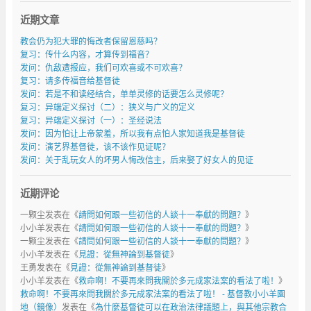
近期文章
教会仍为犯大罪的悔改者保留恩慈吗？
复习：传什么内容，才算传到福音？
发问：仇敌遭报应，我们可欢喜或不可欢喜？
复习：请多传福音给基督徒
发问：若是不和读经结合，单单灵修的话要怎么灵修呢？
复习：异端定义探讨（二）：狭义与广义的定义
复习：异端定义探讨（一）：圣经说法
发问：因为怕让上帝蒙羞，所以我有点怕人家知道我是基督徒
发问：演艺界基督徒，该不该作见证呢？
发问：关于乱玩女人的坏男人悔改信主，后来娶了好女人的见证
近期评论
一颗尘
发表在《
請問如何跟一些初信的人談十一奉獻的問題？
》
小小羊
发表在《
請問如何跟一些初信的人談十一奉獻的問題？
》
一颗尘
发表在《
請問如何跟一些初信的人談十一奉獻的問題？
》
小小羊
发表在《
見證：從無神論到基督徒
》
王勇
发表在《
見證：從無神論到基督徒
》
小小羊
发表在《
救命啊！不要再來問我關於多元成家法案的看法了啦！
》
救命啊！不要再來問我關於多元成家法案的看法了啦！ - 基督教小小羊園
地（鏡像）
发表在《
為什麼基督徒可以在政治法律議題上，與其他宗教合