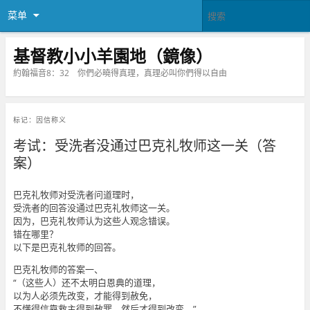
菜单
基督教小小羊園地（鏡像）
約翰福音8：32 你們必曉得真理，真理必叫你們得以自由
标记：
因信称义
考试：受洗者没通过巴克礼牧师这一关（答
案）
巴克礼牧师对受洗者问道理时，
受洗者的回答没通过巴克礼牧师这一关。
因为，巴克礼牧师认为这些人观念错误。
错在哪里？
以下是巴克礼牧师的回答。
巴克礼牧师的答案一、
“（这些人）还不太明白恩典的道理，
以为人必须先改变，才能得到赦免，
不懂得信靠救主得到赦罪，然后才得到改变。”