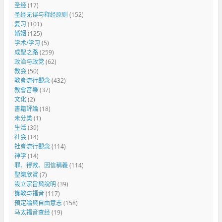
圣经
(17)
圣经无误与释经原则
(152)
复习
(101)
婚姻
(125)
学术/学习
(5)
成聖之路
(259)
政治与政党
(62)
教会
(50)
教會流行觀念
(432)
教會音樂
(37)
文化
(2)
書籍評論
(18)
未分类
(1)
生活
(39)
社会
(14)
社會流行觀念
(114)
神学
(14)
罪、得救、因信稱義
(114)
聖樂欣賞
(7)
設立宗旨與說明
(39)
護教与福音
(117)
預定論與自由意志
(158)
马太福音查经
(19)