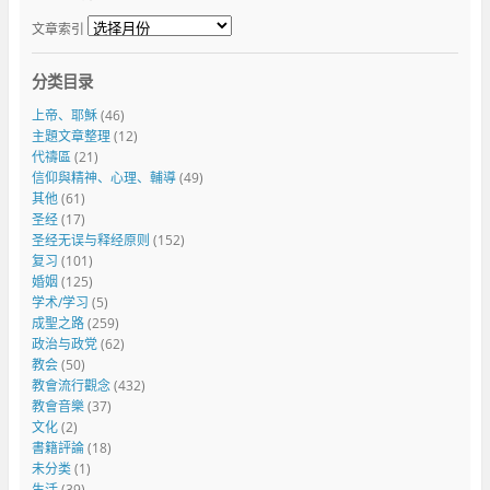
文章索引
分类目录
上帝、耶穌
(46)
主題文章整理
(12)
代禱區
(21)
信仰與精神、心理、輔導
(49)
其他
(61)
圣经
(17)
圣经无误与释经原则
(152)
复习
(101)
婚姻
(125)
学术/学习
(5)
成聖之路
(259)
政治与政党
(62)
教会
(50)
教會流行觀念
(432)
教會音樂
(37)
文化
(2)
書籍評論
(18)
未分类
(1)
生活
(39)