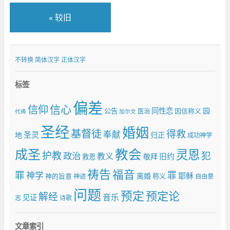
«
较旧
不转换
简体汉字
正体汉字
标签
偏差
信仰
信心
同性恋
园
公告
因信称义
医治
代祷
加尔文
圣经
婚姻
基督徒
得救
奉献
圣灵
地
归正
成功神学
成圣
教会
灵恩
护教
犯
政治
教义
旧约
敬拜
救恩
祷告
福音
罪
罪
神学
耶稣
离婚
神的旨意
称义
神迹
自由意
问题
预定
预定论
解经
音乐
见证
志
诗歌
文章索引