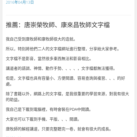
2016年04月13日
推薦：唐崇榮牧師、康來昌牧師文字檔
我自己受到唐牧師和康牧師很大的造就。
所以，特別將他們二人的文字檔網址進行整理，分享給大家參考。
文字檔不是影音，當然很多東西無法和影音相比。
講道者的語調、神情、動作手勢、、、、，文字檔都無法獲得。
但是，文字檔也具有容量小、方便閱讀、容易查詢與複習、、、的好
處。
除了書籍以外，網路上的文字檔，是我很重要的學習來源，對我有很大
的助益。
我自己是下載到電腦裡，有時會裝在PDA中閱讀。
大家也可以下載到手機、平版、、、閱讀。
唐牧師的解經講道，只要完整聽完一卷，就會有很大的成長。