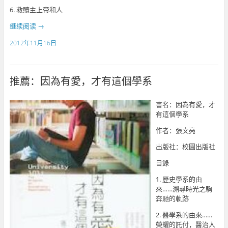
6. 救贖主上帝和人
继续阅读
→
2012年11月16日
推薦：因為有愛，才有這個學系
書名：因為有愛，才
有這個學系
作者：張文亮
出版社：校園出版社
目錄
1. 歷史學系的由
來……溯尋時光之駒
奔馳的軌跡
2. 醫學系的由來……
榮耀的託付，醫治人