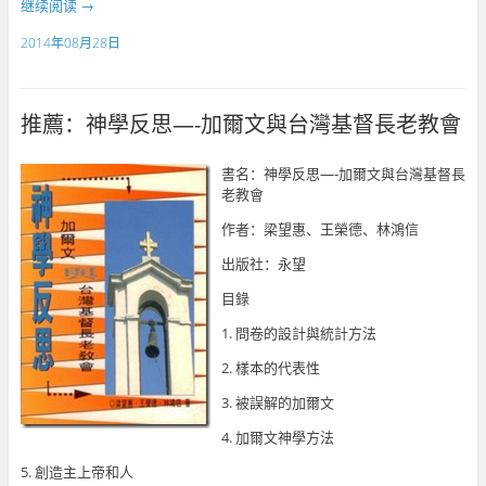
继续阅读
→
2014年08月28日
推薦：神學反思—-加爾文與台灣基督長老教會
書名：神學反思—-加爾文與台灣基督長
老教會
作者：梁望惠、王榮德、林鴻信
出版社：永望
目錄
1. 問卷的設計與統計方法
2. 樣本的代表性
3. 被誤解的加爾文
4. 加爾文神學方法
5. 創造主上帝和人