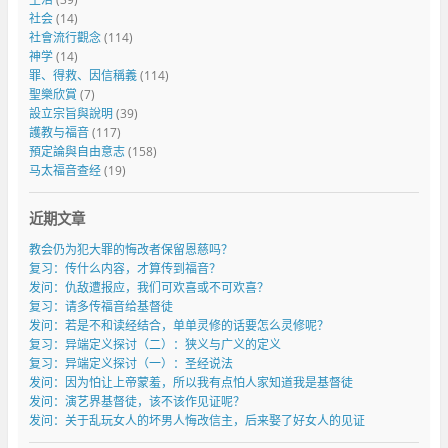
社会
(14)
社會流行觀念
(114)
神学
(14)
罪、得救、因信稱義
(114)
聖樂欣賞
(7)
設立宗旨與說明
(39)
護教与福音
(117)
預定論與自由意志
(158)
马太福音查经
(19)
近期文章
教会仍为犯大罪的悔改者保留恩慈吗？
复习：传什么内容，才算传到福音？
发问：仇敌遭报应，我们可欢喜或不可欢喜？
复习：请多传福音给基督徒
发问：若是不和读经结合，单单灵修的话要怎么灵修呢？
复习：异端定义探讨（二）：狭义与广义的定义
复习：异端定义探讨（一）：圣经说法
发问：因为怕让上帝蒙羞，所以我有点怕人家知道我是基督徒
发问：演艺界基督徒，该不该作见证呢？
发问：关于乱玩女人的坏男人悔改信主，后来娶了好女人的见证