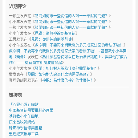
近期评论
一颗尘
发表在《
請問如何跟一些初信的人談十一奉獻的問題？
》
小小羊
发表在《
請問如何跟一些初信的人談十一奉獻的問題？
》
一颗尘
发表在《
請問如何跟一些初信的人談十一奉獻的問題？
》
小小羊
发表在《
見證：從無神論到基督徒
》
王勇
发表在《
見證：從無神論到基督徒
》
小小羊
发表在《
救命啊！不要再來問我關於多元成家法案的看法了啦！
》
救命啊！不要再來問我關於多元成家法案的看法了啦！ - 基督教小小羊園
地（鏡像）
发表在《
為什麼基督徒可以在政治法律議題上，與其他宗教合
作？——-從荷蘭首相凱波爾談起
》
小小羊
发表在《
發問：如何對人說為什麼他需要基督？
》
墩
发表在《
發問：如何對人說為什麼他需要基督？
》
真理的訓誨
发表在《
神觀：為什麼信神？信什麼神？
》
链接表
「心靈小憩」網站
中國基督徒需要批判心理學
基督教小小羊園地
康來昌牧師網站
歸正神學信條與書籍
聖經經文搜尋工具