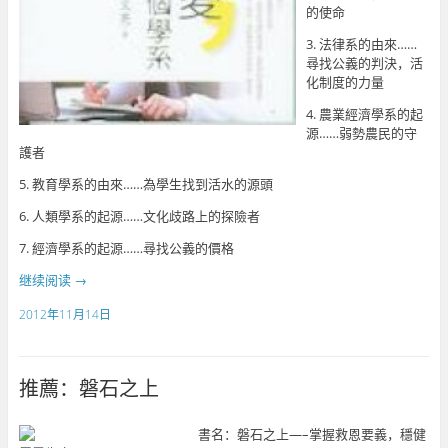
的使命
3. 法律系的由來……
尋找公義的判決，活
化制度的力量
4. 農業經濟學系的起
源……弱勢農民的守
護者
5. 教育學系的由來……為學生找到活水的源頭
6. 人類學系的起源……文化歧路上的探險者
7. 經濟學系的起源……尋找公義的價格
继续阅读
→
2012年11月14日
推薦：磐石之上
書名：磐石之上—–掌握救恩要義，穩健