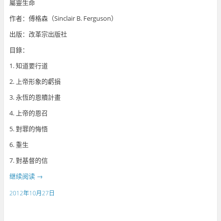
屬靈生命
作者：傅格森（Sinclair B. Ferguson）
出版：改革宗出版社
目錄：
1. 知道要行道
2. 上帝形象的虧損
3. 永恆的恩贖計畫
4. 上帝的恩召
5. 對罪的悔悟
6. 重生
7. 對基督的信
继续阅读
→
2012年10月27日