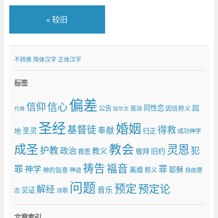
«
较旧
不转换
简体汉字
正体汉字
标签
偏差
信仰
信心
同性恋
园
公告
因信称义
医治
代祷
加尔文
圣经
婚姻
基督徒
得救
奉献
圣灵
地
归正
成功神学
成圣
教会
灵恩
护教
犯
政治
教义
旧约
敬拜
救恩
祷告
福音
罪
罪
神学
耶稣
离婚
神的旨意
称义
神迹
自由意
问题
预定
预定论
解经
音乐
见证
志
诗歌
文章索引