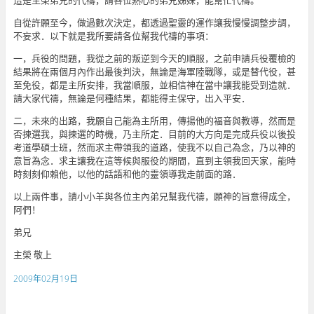
這是主榮弟兄的代禱，請各位熱心的弟兄姊妹，能幫忙代禱。
自從許願至今，做過數次決定，都透過聖靈的運作讓我慢慢調整步調，
不妄求．以下就是我所要請各位幫我代禱的事項：
一，兵役的問題，我從之前的叛逆到今天的順服，之前申請兵役覆檢的
結果將在兩個月內作出最後判決，無論是海軍陸戰隊，或是替代役，甚
至免役，都是主所安排，我當順服，並相信神在當中讓我能受到造就．
請大家代禱，無論是何種結果，都能得主保守，出入平安．
二，未來的出路，我願自己能為主所用，傳揚他的福音與教導，然而是
否揀選我，與揀選的時機，乃主所定．目前的大方向是完成兵役以後投
考道學碩士班，然而求主帶領我的道路，使我不以自己為念，乃以神的
意旨為念．求主讓我在這等候與服役的期間，直到主領我回天家，能時
時刻刻仰賴他，以他的話語和他的靈領導我走前面的路．
以上兩件事，請小小羊與各位主內弟兄幫我代禱，願神的旨意得成全，
阿們！
弟兄
主榮 敬上
2009年02月19日