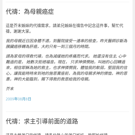
代禱：為母親癌症
這是芥末姊妹的代禱需求，請弟兄姊妹在禱告中記念這件事，幫忙代
禱，謝謝大家。
我的母親近日因身體不適，到醫院接受一連串的檢查，昨天醫師診斷為
胰臟癌移轉為肝癌，大約只有一到三個月的時間。
請為家母的得救代禱，也為減緩她的疼痛而代求。 她還沒有信主, 心中
難過的是， 她數次拒絕福音。現在， 只求神憐憫她，叫她的心回轉過
來，相信耶穌為她的救主，也求神憐憫我，體恤我的軟弱，堅固我的信
心，讓我能時時來到祂的施恩寶座前，為我的母親求神的憐恤，神的恩
惠，神的大能臨到，賜下得救的救恩給我的母親。
芥末
2009年08月8日
代禱：求主引導前面的道路