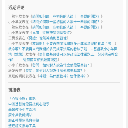
近期评论
一颗尘
发表在《
請問如何跟一些初信的人談十一奉獻的問題？
》
小小羊
发表在《
請問如何跟一些初信的人談十一奉獻的問題？
》
一颗尘
发表在《
請問如何跟一些初信的人談十一奉獻的問題？
》
小小羊
发表在《
見證：從無神論到基督徒
》
王勇
发表在《
見證：從無神論到基督徒
》
小小羊
发表在《
救命啊！不要再來問我關於多元成家法案的看法了啦！
》
救命啊！不要再來問我關於多元成家法案的看法了啦！ - 基督教小小羊園
地（鏡像）
发表在《
為什麼基督徒可以在政治法律議題上，與其他宗教合
作？——-從荷蘭首相凱波爾談起
》
小小羊
发表在《
發問：如何對人說為什麼他需要基督？
》
墩
发表在《
發問：如何對人說為什麼他需要基督？
》
真理的訓誨
发表在《
神觀：為什麼信神？信什麼神？
》
链接表
「心靈小憩」網站
中國基督徒需要批判心理學
基督教小小羊園地
康來昌牧師網站
歸正神學信條與書籍
聖經經文搜尋工具