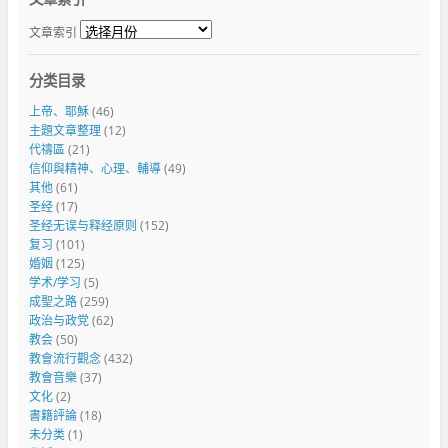
文章索引
分类目录
上帝、耶穌
(46)
主題文章整理
(12)
代禱區
(21)
信仰與精神、心理、輔導
(49)
其他
(61)
圣经
(17)
圣经无误与释经原则
(152)
复习
(101)
婚姻
(125)
学术/学习
(5)
成聖之路
(259)
政治与政党
(62)
教会
(50)
教會流行觀念
(432)
教會音樂
(37)
文化
(2)
書籍評論
(18)
未分类
(1)