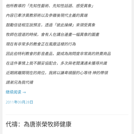
他所教導的「先知性藝術、先知性話語、感受異象」
內容已牽涉異教邪術以及參雜後現代主義的異端
鼓勵信徒相互說預言，透過「彼此操練」來領受異象
牧師在證道的時候，會有人在講台邊畫一幅異像的圖畫
現在有非常多的教會正在風靡這樣的行為
因此伯特利教會的影音產品，變成為詢問度非常高的熱賣商品
在這件事情上我不願妥協配合，多次與老闆溝通未獲得共識
近期將離開現在的崗位，我將以謙卑順服的心等待 神的帶領
請弟兄為我代禱
继续阅读
→
2011年09月28日
代禱：為唐崇榮牧師健康