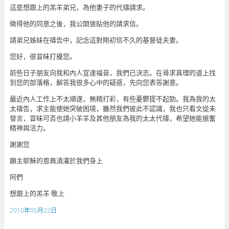
這是想跟上的羔羊弟兄，為他妻子的代禱請求。
徵得他的同意之後，我公開張貼他的請求信。
請弟兄姊妹在禱告中，記念這對剛初信不久的基督徒夫妻。
您好，很冒昧打擾您。
前些日子朋友向我和內人宣達福音，我們已決志。在尋求真理的道上找
到您的部落格，解答我很多心中的疑惑，先向您表答謝意。
最近內人工作上不太順遂，無精打彩，有些憂鬱提不起勁。我為我的太
太禱告，求主能使她突破困境，雖然我們彼此不認識，我也只看文從未
發言，冒昧可否也請小羊羊及其他朋友為我的太太代禱，希望她能振奮
精神與活力。
謝謝您
願主耶穌的恩典澆灌於我們身上
阿們
想跟上的羔羊 敬上
2010年05月22日