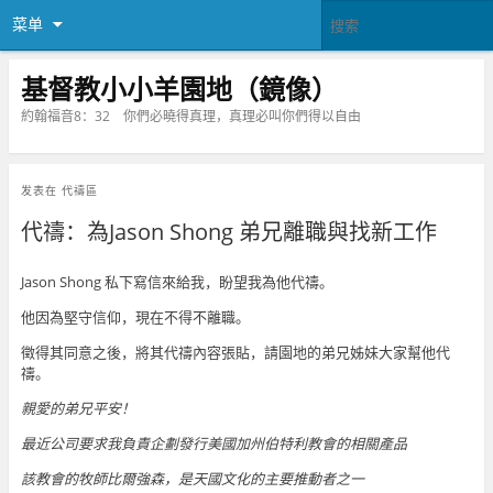
菜单
基督教小小羊園地（鏡像）
約翰福音8：32 你們必曉得真理，真理必叫你們得以自由
发表在
代禱區
代禱：為Jason Shong 弟兄離職與找新工作
Jason Shong 私下寫信來給我，盼望我為他代禱。
他因為堅守信仰，現在不得不離職。
徵得其同意之後，將其代禱內容張貼，請園地的弟兄姊妹大家幫他代
禱。
親愛的弟兄平安！
最近公司要求我負責企劃發行美國加州伯特利教會的相關產品
該教會的牧師比爾強森，是天國文化的主要推動者之一