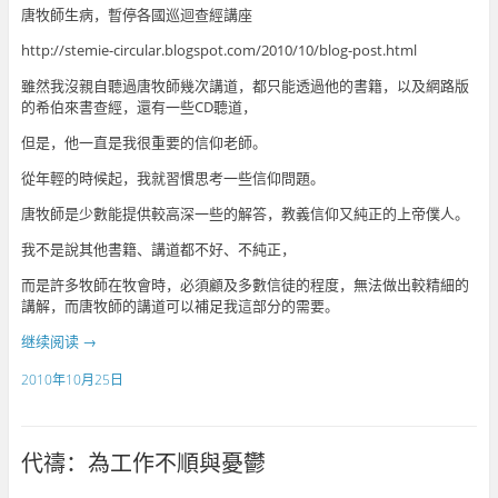
唐牧師生病，暫停各國巡迴查經講座
http://stemie-circular.blogspot.com/2010/10/blog-post.html
雖然我沒親自聽過唐牧師幾次講道，都只能透過他的書籍，以及網路版
的希伯來書查經，還有一些CD聽道，
但是，他一直是我很重要的信仰老師。
從年輕的時候起，我就習慣思考一些信仰問題。
唐牧師是少數能提供較高深一些的解答，教義信仰又純正的上帝僕人。
我不是說其他書籍、講道都不好、不純正，
而是許多牧師在牧會時，必須顧及多數信徒的程度，無法做出較精細的
講解，而唐牧師的講道可以補足我這部分的需要。
继续阅读
→
2010年10月25日
代禱：為工作不順與憂鬱