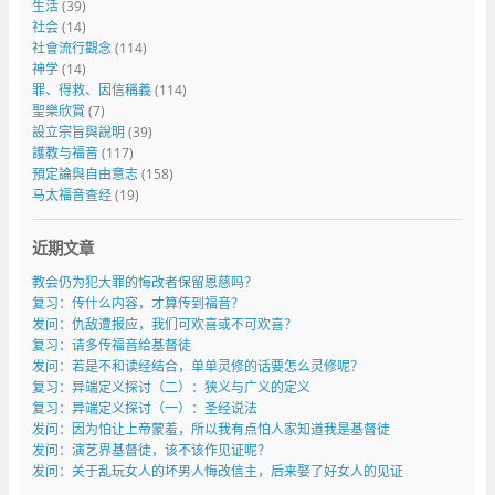
生活
(39)
社会
(14)
社會流行觀念
(114)
神学
(14)
罪、得救、因信稱義
(114)
聖樂欣賞
(7)
設立宗旨與說明
(39)
護教与福音
(117)
預定論與自由意志
(158)
马太福音查经
(19)
近期文章
教会仍为犯大罪的悔改者保留恩慈吗？
复习：传什么内容，才算传到福音？
发问：仇敌遭报应，我们可欢喜或不可欢喜？
复习：请多传福音给基督徒
发问：若是不和读经结合，单单灵修的话要怎么灵修呢？
复习：异端定义探讨（二）：狭义与广义的定义
复习：异端定义探讨（一）：圣经说法
发问：因为怕让上帝蒙羞，所以我有点怕人家知道我是基督徒
发问：演艺界基督徒，该不该作见证呢？
发问：关于乱玩女人的坏男人悔改信主，后来娶了好女人的见证