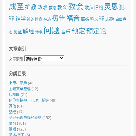
成圣
教会
灵恩
护教
犯
政治
教义
旧约
敬拜
救恩
祷告
福音
罪
罪
神学
耶稣
离婚
神的旨意
称义
神迹
自由意
问题
预定
预定论
解经
音乐
见证
志
诗歌
文章索引
文章索引
分类目录
上帝、耶穌
(46)
主題文章整理
(12)
代禱區
(21)
信仰與精神、心理、輔導
(49)
其他
(61)
圣经
(17)
圣经无误与释经原则
(152)
复习
(101)
婚姻
(125)
学术/学习
(5)