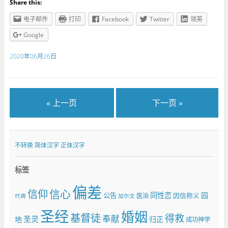
Share this:
电子邮件
打印
Facebook
Twitter
领英
Google
2020年06月26日
« 上一页
下一页 »
不转换
简体汉字
正体汉字
标签
偏差
信仰
信心
同性恋
园
公告
因信称义
医治
代祷
加尔文
圣经
婚姻
基督徒
得救
奉献
圣灵
地
归正
成功神学