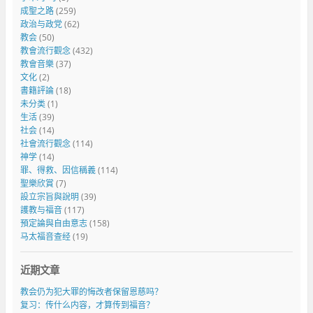
成聖之路
(259)
政治与政党
(62)
教会
(50)
教會流行觀念
(432)
教會音樂
(37)
文化
(2)
書籍評論
(18)
未分类
(1)
生活
(39)
社会
(14)
社會流行觀念
(114)
神学
(14)
罪、得救、因信稱義
(114)
聖樂欣賞
(7)
設立宗旨與說明
(39)
護教与福音
(117)
預定論與自由意志
(158)
马太福音查经
(19)
近期文章
教会仍为犯大罪的悔改者保留恩慈吗？
复习：传什么内容，才算传到福音？