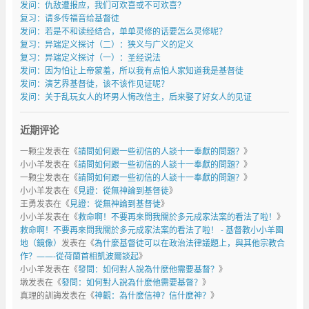
发问：仇敌遭报应，我们可欢喜或不可欢喜？
复习：请多传福音给基督徒
发问：若是不和读经结合，单单灵修的话要怎么灵修呢？
复习：异端定义探讨（二）：狭义与广义的定义
复习：异端定义探讨（一）：圣经说法
发问：因为怕让上帝蒙羞，所以我有点怕人家知道我是基督徒
发问：演艺界基督徒，该不该作见证呢？
发问：关于乱玩女人的坏男人悔改信主，后来娶了好女人的见证
近期评论
一颗尘
发表在《
請問如何跟一些初信的人談十一奉獻的問題？
》
小小羊
发表在《
請問如何跟一些初信的人談十一奉獻的問題？
》
一颗尘
发表在《
請問如何跟一些初信的人談十一奉獻的問題？
》
小小羊
发表在《
見證：從無神論到基督徒
》
王勇
发表在《
見證：從無神論到基督徒
》
小小羊
发表在《
救命啊！不要再來問我關於多元成家法案的看法了啦！
》
救命啊！不要再來問我關於多元成家法案的看法了啦！ - 基督教小小羊園
地（鏡像）
发表在《
為什麼基督徒可以在政治法律議題上，與其他宗教合
作？——-從荷蘭首相凱波爾談起
》
小小羊
发表在《
發問：如何對人說為什麼他需要基督？
》
墩
发表在《
發問：如何對人說為什麼他需要基督？
》
真理的訓誨
发表在《
神觀：為什麼信神？信什麼神？
》