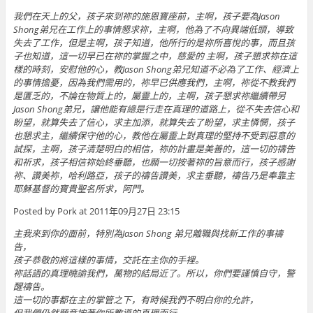
我們在天上的父，孩子來到祢的施恩寶座前，主啊，孩子要為Jason
Shong弟兄在工作上的事情懇求祢，主啊，他為了不向異端低頭，導致
失去了工作，但是主啊，孩子知道，他所行的是祢所喜悅的事，而且孩
子也知道，這一切早已在祢的掌握之中，慈愛的 主啊，孩子懇求祢在這
樣的時刻，安慰他的心，教Jason Shong弟兄知道不必為了工作、經濟上
的事情擔憂，因為我們需用的，祢早已供應我們，主啊，祢從不教我們
是匱乏的，不論在物質上的，屬靈上的，主啊，孩子懇求祢繼續帶另
Jason Shong弟兄，讓他能有總是行走在真理的道路上，從不失去信心和
盼望，就算失去了信心，求主加添，就算失去了盼望，求主憐憫，孩子
也懇求主，繼續保守他的心，教他在屬靈上對真理的堅持不受到惡意的
試探，主啊，孩子清楚明白的相信，祢的計畫是美善的，這一切的禱告
和祈求，孩子相信祢始終垂聽，也願一切按著祢的旨意而行，孩子感謝
祢、讚美祢，哈利路亞，孩子的禱告讚美，求主垂聽，禱告乃是奉靠主
耶穌基督的寶貴聖名所求，阿門。
Posted by Pork at 2011年09月27日 23:15
主我來到你的面前，特別為Jason Shong 弟兄離職與找新工作的事禱
告，
孩子恭敬的將這樣的事情，交託在主你的手裡。
祢話語的真理曉諭我們，萬物的結局近了。所以，你們要謹慎自守，警
醒禱告。
這一切的事都在主的掌管之下，有時候我們不明白你的允許，