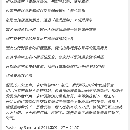
他所教導的「先知性藝術、先知性話語、感受異象」
內容已牽涉異教邪術以及參雜後現代主義的異端
鼓勵信徒相互說預言，透過「彼此操練」來領受異象
牧師在證道的時候，會有人在講台邊畫一幅異像的圖畫
現在有非常多的教會正在風靡這樣的行為
因此伯特利教會的影音產品，變成為詢問度非常高的熱賣商品
在這件事情上我不願妥協配合，多次與老闆溝通未獲得共識
近期將離開現在的崗位，我將以謙卑順服的心等待 神的帶領
請弟兄為我代禱
親愛的天父上帝，求你幫助Jason 弟兄，我們深知如今你仍然掌管一
切，所有的艱難不是徒然的，藉著這個機會幫助他更多認識你，知道你
的恩典夠我們用，求你賜給他力量和智慧，帶領他找到下一個工作。
天父我們也求你保護施恩看顧那些傳講合乎聖經真理的牧者、傳道人，
繼續餵養你的羊，是我們每一個人都能有能力分辨，謹慎提防那些迷惑
人眼目的，不正確的信息。感謝主。禱告是奉主耶穌基督寶貴的聖名，
阿門。
Posted by Sandra at 2011年09月27日 21:57