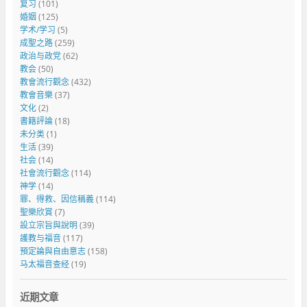
复习
(101)
婚姻
(125)
学术/学习
(5)
成聖之路
(259)
政治与政党
(62)
教会
(50)
教會流行觀念
(432)
教會音樂
(37)
文化
(2)
書籍評論
(18)
未分类
(1)
生活
(39)
社会
(14)
社會流行觀念
(114)
神学
(14)
罪、得救、因信稱義
(114)
聖樂欣賞
(7)
設立宗旨與說明
(39)
護教与福音
(117)
預定論與自由意志
(158)
马太福音查经
(19)
近期文章