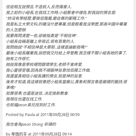
信徒相互說預言,不造就人,反而傷害人.
我之前的小組長,在我找工作時,小組聚會中禱告,對我說的預言是:
"妳沒有學經歷,要做低階層,磨自尊的鄙賤工作."
我是私立大學文科,的確沒什麼專業,但是輕看我沒學歷,那高中國中畢業
的人怎麼辦.
我要再問清楚一些,卻被指責是"不相信神".
小組長自稱是離上帝很近,很有恩膏的人.
我問她說"不相信神是大罪耶..這樣是論斷我嗎?"
最後小組長離棄我,說把我交托給上帝管教,我怎樣不關小組長她的事了,
她有工作很忙.
她說我像是學校裡問題壞學生,老師不會疼愛.
我心靈很受傷,因為我不順服神旨意找低賤工作做,
我還當真相信小組長講的預言,就是神的旨意.
後來才知道,我這樣就像把小組長當廟公,異象和預言像是廟裡的籤詩,很
準嗎?
就算很準,也還是迷信..決定換新教會.
我現在也還在找工作.
也祝福Jason弟兄找到好工作.
Posted by Paula at 2011年09月28日 00:59
我也會為Jason Shong 祈禱的
by 卑微的羊 at 2011年09月28日 09:14