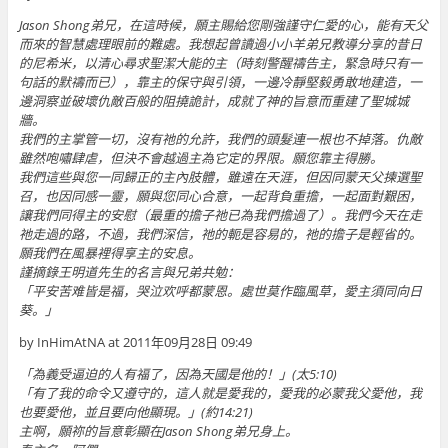
Jason Shong弟兄，在這時候，願主賜給您剛強謹守仁愛的心，能有天父
而來的智慧處理眼前的難處。我想起曾讀過小小羊弟兄教導分享的昔日
的尼希米，以清心尋求聖潔大能的主（時刻警醒禱告主，緊急時只有一
句話的默禱而已），靠主的保守與引領，一邊冷靜堅毅勇敢地建造，一
邊洞察並破壞仇敵百般的阻撓詭計，成就了神的旨意而重建了聖城城
牆。
我們的主掌管一切，沒有祂的允許，我們的頭髮連一根也不掉落。仇敵
雖然咆嘯肆虐，但決不會越過主為它定的界限。願您靠主得勝。
我們這些與您一同歸正的主內肢體，雖遠在天涯，但因同蒙天父揀選聖
召，也因同感一靈，願與您同心合意，一起背負重擔，一起面對艱困，
讓我們同得主的安慰（最重的擔子祂已為我們擔過了）。我們今天在走
祂走過的路，不過，我們深信，祂的軛是容易的，祂的擔子是輕省的。
願我們在風暴裡得享主的安息。
謹摘錄王明道先生的名言與兄弟共勉：
「平安苦难皆是福，哭泣欢呼都蒙恩。處世莫作臨風草，愛主須同向日
葵。」
by InHimAtNA at 2011年09月28日 09:49
「為義受逼迫的人有福了，因為天國是他的！」(太5:10)
「有了我的命令又遵守的，這人就是愛我的，愛我的必蒙我父愛他，我
也要愛他，並且要向他顯現。」(約14:21)
主啊，願祢的旨意彰顯在Jason Shong弟兄身上。