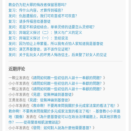
教会仍为犯大罪的悔改者保留恩慈吗？
复习：传什么内容，才算传到福音？
发问：仇敌遭报应，我们可欢喜或不可欢喜？
复习：请多传福音给基督徒
发问：若是不和读经结合，单单灵修的话要怎么灵修呢？
复习：异端定义探讨（二）：狭义与广义的定义
复习：异端定义探讨（一）：圣经说法
发问：因为怕让上帝蒙羞，所以我有点怕人家知道我是基督徒
发问：演艺界基督徒，该不该作见证呢？
发问：关于乱玩女人的坏男人悔改信主，后来娶了好女人的见证
近期评论
一颗尘
发表在《
請問如何跟一些初信的人談十一奉獻的問題？
》
小小羊
发表在《
請問如何跟一些初信的人談十一奉獻的問題？
》
一颗尘
发表在《
請問如何跟一些初信的人談十一奉獻的問題？
》
小小羊
发表在《
見證：從無神論到基督徒
》
王勇
发表在《
見證：從無神論到基督徒
》
小小羊
发表在《
救命啊！不要再來問我關於多元成家法案的看法了啦！
》
救命啊！不要再來問我關於多元成家法案的看法了啦！ - 基督教小小羊園
地（鏡像）
发表在《
為什麼基督徒可以在政治法律議題上，與其他宗教合
作？——-從荷蘭首相凱波爾談起
》
小小羊
发表在《
發問：如何對人說為什麼他需要基督？
》