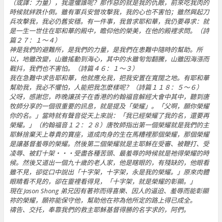
（或譯：力量），我還懼誰呢？那作惡的就是我的仇敵，前來吃我肉的
時候就絆跌仆倒。雖有軍兵安營攻擊我，我的心也不害怕；雖然興起刀
兵攻擊我，我必仍舊安穩。有一件事，我曾求耶和華，我仍要尋求：就
是一生一世住在耶和華的殿中，瞻仰他的榮美，在他的殿裡求問。（詩
篇２７：１～４）
神是我們的避難所，是我們的力量，是我們在患難中隨時的幫助。所
以，地雖改變，山雖搖動到海心，其中的水雖匉訇翻騰，山雖因海漲而
戰抖，我們也不害怕。（詩篇４６：１～３）
我在急難中求告耶和華，他就應允我，把我安置在寬闊之地。有耶和華
幫助我，我必不懼怕，人能把我怎麼樣呢？（詩篇１１８：５～６）
父呀，感謝您，昨晚讓孩子在香港的約翰福音解經大會中其中，聽到唐
牧師分享的一個很重要的訊息，就是提及「榮耀」。「父啊，願你榮耀
你的名。」當時就有聲音從天上來說：「我已經榮耀了我的名，還要再
榮耀。」（約翰福音１２：２８）唐牧師指出第一個榮耀就是我們的主
耶穌捨棄天上尊貴的寶座，道成肉身的生在馬糟裡那個榮耀，那個榮耀
是讓基督羞辱的榮耀。然後第二個榮耀就是主耶穌在受審、被鞭打、受
凌辱、被釘十架‧‧‧受盡各種苦頭、最羞辱的時候就是祂得榮耀的時
候。然後又道出一個九十歲的老人家，他是瞎眼的，有殘缺的，他眼看
雖不見，卻從口中說出「十字架，十字架，永是我的榮耀。」原來肉體
眼睛看不見的，卻在靈裡看得見，「十字架，就是榮耀的彰顯。」
現在 Jason Shong 弟兄因有著祢而得喜樂、因人的逼迫、羞辱而能彰顯
祢的榮耀，願祢能保守他，幫助他在祢為他所定的路上得已成全。
禱告、交托，奉靠我們的救主耶穌基督得勝的名字求的，阿們。