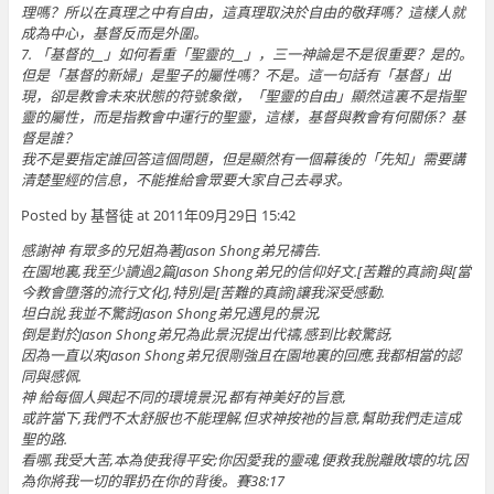
理嗎？所以在真理之中有自由，這真理取決於自由的敬拜嗎？這樣人就
成為中心，基督反而是外圍。
7. 「基督的__」如何看重「聖靈的__」，三一神論是不是很重要？是的。
但是「基督的新婦」是聖子的屬性嗎？不是。這一句話有「基督」出
現，卻是教會未來狀態的符號象徵，「聖靈的自由」顯然這裏不是指聖
靈的屬性，而是指教會中運行的聖靈，這樣，基督與教會有何關係？基
督是誰？
我不是要指定誰回答這個問題，但是顯然有一個幕後的「先知」需要講
清楚聖經的信息，不能推給會眾要大家自己去尋求。
Posted by 基督徒 at 2011年09月29日 15:42
感謝神 有眾多的兄姐為著Jason Shong弟兄禱告.
在園地裏,我至少讀過2篇Jason Shong弟兄的信仰好文.[苦難的真諦]與[當
今教會墮落的流行文化],特別是[苦難的真諦]讓我深受感動.
坦白說,我並不驚訝Jason Shong弟兄遇見的景況,
倒是對於Jason Shong弟兄為此景況提出代禱,感到比較驚訝,
因為一直以來Jason Shong弟兄很剛強且在園地裏的回應,我都相當的認
同與感佩.
神 給每個人興起不同的環境景況,都有神美好的旨意,
或許當下,我們不太舒服也不能理解,但求神按祂的旨意,幫助我們走這成
聖的路.
看哪,我受大苦,本為使我得平安;你因愛我的靈魂,便救我脫離敗壞的坑,因
為你將我一切的罪扔在你的背後。賽38:17