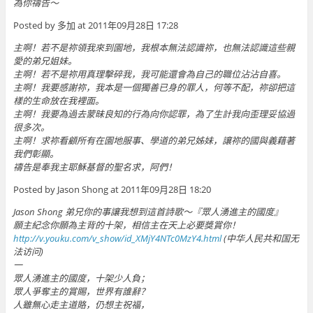
為你禱告～
Posted by 多加 at 2011年09月28日 17:28
主啊！若不是祢領我來到園地，我根本無法認識祢，也無法認識這些親
愛的弟兄姐妹。
主啊！若不是祢用真理擊碎我，我可能還會為自己的職位沾沾自喜。
主啊！我要感謝祢，我本是一個獨善已身的罪人，何等不配，祢卻把這
樣的生命放在我裡面。
主啊！我要為過去蒙昧良知的行為向你認罪，為了生計我向歪理妥協過
很多次。
主啊！求祢看顧所有在園地服事、學道的弟兄姊妹，讓祢的國與義藉著
我們彰顯。
禱告是奉我主耶穌基督的聖名求，阿們！
Posted by Jason Shong at 2011年09月28日 18:20
Jason Shong 弟兄你的事讓我想到這首詩歌〜『眾人湧進主的國度』
願主紀念你願為主背的十架，相信主在天上必要獎賞你！
http://v.youku.com/v_show/id_XMjY4NTc0MzY4.html
(中华人民共和国无
法访问)
一
眾人湧進主的國度，十架少人負；
眾人爭奪主的賞賜，世界有誰辭？
人雖無心走主道賂，仍想主祝福，