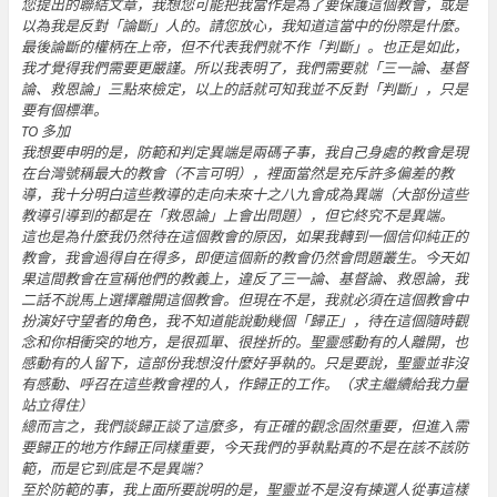
您提出的聯結文章，我想您可能把我當作是為了要保護這個教會，或是
以為我是反對「論斷」人的。請您放心，我知道這當中的份際是什麼。
最後論斷的權柄在上帝，但不代表我們就不作「判斷」。也正是如此，
我才覺得我們需要更嚴謹。所以我表明了，我們需要就「三一論、基督
論、救恩論」三點來檢定，以上的話就可知我並不反對「判斷」，只是
要有個標準。
TO 多加
我想要申明的是，防範和判定異端是兩碼子事，我自己身處的教會是現
在台灣號稱最大的教會（不言可明），裡面當然是充斥許多偏差的教
導，我十分明白這些教導的走向未來十之八九會成為異端（大部份這些
教導引導到的都是在「救恩論」上會出問題），但它終究不是異端。
這也是為什麼我仍然待在這個教會的原因，如果我轉到一個信仰純正的
教會，我會過得自在得多，即便這個新的教會仍然會問題叢生。今天如
果這間教會在宣稱他們的教義上，違反了三一論、基督論、救恩論，我
二話不說馬上選擇離開這個教會。但現在不是，我就必須在這個教會中
扮演好守望者的角色，我不知道能說動幾個「歸正」，待在這個隨時觀
念和你相衝突的地方，是很孤單、很挫折的。聖靈感動有的人離開，也
感動有的人留下，這部份我想沒什麼好爭執的。只是要說，聖靈並非沒
有感動、呼召在這些教會裡的人，作歸正的工作。（求主繼續給我力量
站立得住）
總而言之，我們談歸正談了這麼多，有正確的觀念固然重要，但進入需
要歸正的地方作歸正同樣重要，今天我們的爭執點真的不是在該不該防
範，而是它到底是不是異端？
至於防範的事，我上面所要說明的是，聖靈並不是沒有揀選人從事這樣