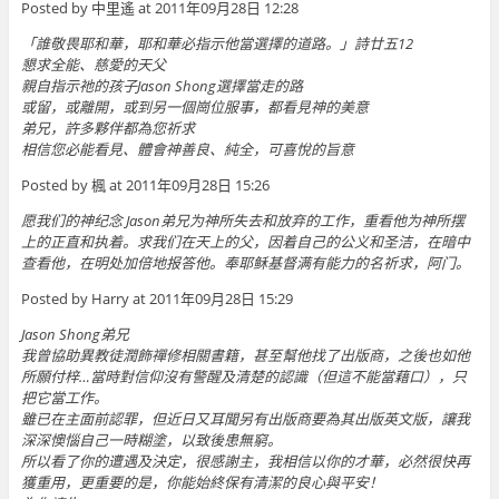
Posted by 中里遙 at 2011年09月28日 12:28
「誰敬畏耶和華，耶和華必指示他當選擇的道路。」詩廿五12
懇求全能、慈愛的天父
親自指示祂的孩子Jason Shong選擇當走的路
或留，或離開，或到另一個崗位服事，都看見神的美意
弟兄，許多夥伴都為您祈求
相信您必能看見、體會神善良、純全，可喜悅的旨意
Posted by 楓 at 2011年09月28日 15:26
愿我们的神纪念 Jason弟兄为神所失去和放弃的工作，重看他为神所摆
上的正直和执着。求我们在天上的父，因着自己的公义和圣洁，在暗中
查看他，在明处加倍地报答他。奉耶稣基督满有能力的名祈求，阿门。
Posted by Harry at 2011年09月28日 15:29
Jason Shong弟兄
我曾協助異教徒潤飾禪修相關書籍，甚至幫他找了出版商，之後也如他
所願付梓…當時對信仰沒有警醒及清楚的認識（但這不能當藉口），只
把它當工作。
雖已在主面前認罪，但近日又耳聞另有出版商要為其出版英文版，讓我
深深懊惱自己一時糊塗，以致後患無窮。
所以看了你的遭遇及決定，很感謝主，我相信以你的才華，必然很快再
獲重用，更重要的是，你能始終保有清潔的良心與平安！