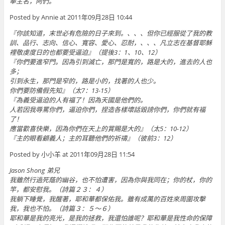
奉主名，阿們。
Posted by Annie at 2011年09月28日 10:44
『你該知道，末世必有危險的日子來到。、、、但你已經服從了我的教
訓、品行、志向、信心、寬容、愛心、忍耐，、、、凡立志在基督耶穌
裡敬虔度日的也都要受逼迫』（提後3：1、10、12）
『你們要進窄門。因為引到滅亡，那門是寬的，路是大的，進去的人也
多；
引到永生，那門是窄的，路是小的，找著的人也少。
你們要防備假先知』（太7：13-15）
『為義受逼迫的人有福了！因為天國是他們的。
人若因我辱罵你們，逼迫你們，捏造各樣壞話毀謗你們，你們就有福
了！
應當歡喜快樂，因為你們在天上的賞賜是大的』（太5：10-12）
『主的眼看顧義人；主的耳聽他們的祈禱』（彼前3：12）
Posted by 小小羊 at 2011年09月28日 11:54
Jason Shong 弟兄
我雖然行過死蔭的幽谷，也不怕遭害，因為你與我同在；你的杖，你的
竿，都安慰我。（詩篇２３：４）
我躺下睡覺，我醒著，耶和華都保佑我。雖有成萬的百姓來周圍攻擊
我，我也不怕。（詩篇３：５～６）
耶和華是我的亮光，是我的拯救，我還怕誰呢？耶和華是我性命的保障