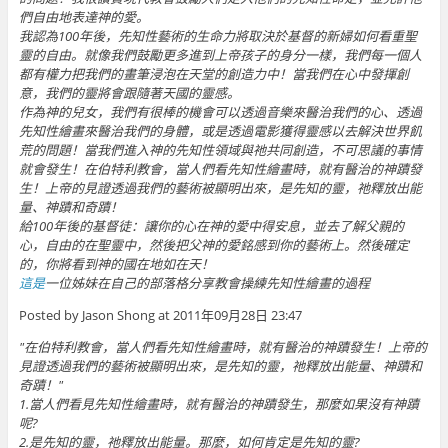
們自由地表達神的愛。
我認為100年後，先知性藝術的生命力將取決於基督的新婦如何看重聖
靈的自由。就像我們鼓勵更多進到上帝孩子的身分一樣，我們每一個人
都有權力把我們的畫筆浸泡在天堂的創造力中！當我們在心中發揮創
意，我們的靈將會跟隨著天國的靈感。
作為神的兒女，我們有很棒的機會可以透過音樂來醫治我們的心、透過
先知性繪畫來醫治我們的身體，或是透過電影獲得靈感以去解決世界飢
荒的問題！當我們進入神的先知性領域與祂共同創造，不可思議的事情
就會發生！在伯特利教會，當人們看先知性繪畫時，就有醫治的神蹟發
生！上帝的見證透過我們的藝術被顯明出來，是先知的靈，祂釋放出能
量、神蹟和奇蹟！
給100年後的基督徒：讓你的心在神的愛中得安息，並去了解父親的
心，自由的在聖靈中，然後把父神的愛銘感到你的藝術上。然後確定
的，你將看到神的國在地如在天！
這是
一位姊妹在自己的部落格分享教會操練先知性繪畫的過程
Posted by Jason Shong at 2011年09月28日 23:47
"在伯特利教會，當人們看先知性繪畫時，就有醫治的神蹟發生！上帝的
見證透過我們的藝術被顯明出來，是先知的靈，祂釋放出能量、神蹟和
奇蹟！"
1.當人們看見先知性繪畫時，就有醫治的神蹟發生，那麼如果沒有神蹟
呢?
2.是先知的靈，祂釋放出能量。那麼，如何肯定是先知的靈?