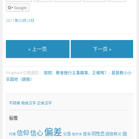
Google
2011年09月28日
« 上一页
下一页 »
Pingback引用通告：
發問：教會推行五重職事，正確嗎？ - 基督教小小
羊園地（鏡像）
不转换
简体汉字
正体汉字
标签
偏差
信仰
信心
同性恋
园
公告
因信称义
医治
代祷
加尔文