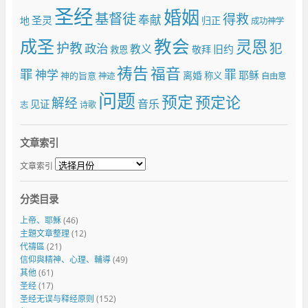
圣经
婚姻
基督徒
得救
奉献
圣灵
地
归正
成功神学
成圣
教会
灵恩
护教
犯
政治
教义
旧约
敬拜
救恩
祷告
福音
罪
罪
神学
耶稣
离婚
神的旨意
称义
神迹
自由意
问题
预定
预定论
解经
音乐
见证
志
诗歌
文章索引
文章索引
分类目录
上帝、耶穌
(46)
主題文章整理
(12)
代禱區
(21)
信仰與精神、心理、輔導
(49)
其他
(61)
圣经
(17)
圣经无误与释经原则
(152)