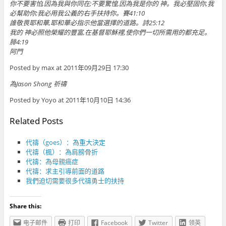
你不要害怕,因為我與你同在;不要驚惶,因為我是你的 神。我必堅固你,我
必幫助你;我必用我公義的右手扶持你。賽41:10
誰敬畏耶和華,耶和華必指示他當選擇的道路。詩25:12
我的 神必照他榮耀的豐富,在基督耶穌裡,使你們一切所需用的都充足。
腓4:19
阿門
Posted by max at 2011年09月29日 17:30
為Jason Shong 祈禱
Posted by Yoyo at 2011年10月10日 14:36
Related Posts
代禱（goes）：為重大決定
代禱（楓）：為肩膀骨折
代禱：為母親癌症
代禱：求主引導前面的道路
我們迫切需要很多代禱勇士的扶持
Share this:
电子邮件
打印
Facebook
Twitter
领英