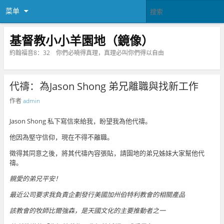
菜单
基督教小小羊園地（鏡像）
約翰福音8：32 你們必曉得真理，真理必叫你們得以自由
代禱：為Jason Shong 弟兄離職與找新工作
作者
admin
Jason Shong 私下寫信來給我，盼望我為他代禱。
他因為堅守信仰，現在不得不離職。
徵得其同意之後，將其代禱內容張貼，請園地的弟兄姊妹大家幫他代
禱。
親愛的弟兄平安！
最近公司要求我負責企劃發行美國加州伯特利教會的相關產品
該教會的牧師比爾強森，是天國文化的主要推動者之一