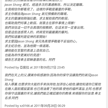
但我們仍然願意按著你所教導的真理而行。
Jason Shong 弟兄，經過多次的溝通無效，所以決定離職，
主我相信你都看見了。這樣的爭戰是屬靈的爭戰，
求主你親自為Jason Shong 弟兄預備新的職場，
求主的靈讓他剛強壯膽，求主幫助我們的軟弱，
也幫助我們何事上軟弱，就靠主在那件事情上得勝！
我們深信這一切不合真理的假教師，在這末世一定會出現，
但是這些迷惑眾人的，終將受到最嚴厲的審判。
我們知道審判是從神的家開始！
求主堅固Jason Shong 弟兄為真理爭戰毫不妥協的心，
求主紀念他，並為他開一條道路，
讓他能在至聖的真道上造就自己。
也能為祢作更美好的見證！
禱告乞求是奉主耶穌基督的名。阿們
Posted by 亞居拉 at 2011年09月27日 23:45
我們在天上的父.讚美你和感謝你.因為你的保守沒讓我們的弟兄Jason
Shong
陷入罪裏.也懇求你大能的手來扶持他.加添信心給他.讓他知道你已幫他
在敵人面前擺設宴席.也已用油膏了他的頭.使他的福杯滿溢.主阿.也懇求
你保守這園裏的羊兒.讓我們能正確認識你的教導.來順服你的旨意.奉主
名求.阿們.
Posted by xz0166 at 2011年09月28日 00:29