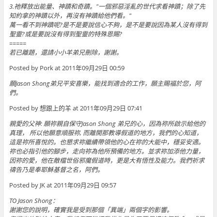
3.祂釋放出能量、神蹟和奇蹟。"一個邪惡淫亂的世代求看神蹟；除了先
知約拿的神蹟以外，再沒有神蹟給他們看。"
萬一看不到神蹟呢?是不是要說信心不夠，是不是要說因為某人沒有得到
聖靈?或是要說沒有得到聖靈的特殊恩賜?
=====
若已離題，還請小小羊弟兄刪除，謝謝。
Posted by Pork at 2011年09月29日 00:59
願Jason Shong弟兄平安喜樂，能找到適合的工作，願主賜福於您，阿
們。
Posted by 想跟上的羊 at 2011年09月29日 07:41
親愛的父神: 願祢親自保守Jason Shong 弟兄的心，因為祢所啟示給他的
真理， 所以他願意順服祢, 而離開那教導假道的地方，我們的心知道，
這是祢所喜悅的。也懇求祢繼續帶領他的心在祢的大能中，穩妥安適。
祢也必指引他的腳步，走向祢為他所預備的地方。並求祢加添他力量，
因祢的愛，他在敵檔世俗邪魔假道時，更是大有悟性及能力。我們祈求
禱告乃是奉耶穌基督之名，阿們。
Posted by JK at 2011年09月29日 09:57
TO Jason Shong：
謝謝您的說明，確實我是受到那個「異端」兩個字的影響。