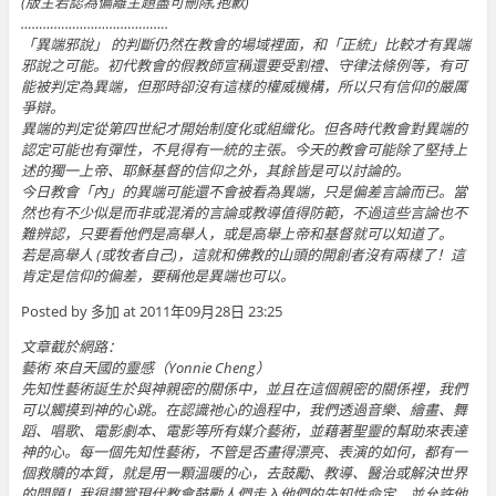
(版主若認為偏離主題盡可刪除,抱歉)
………………………………….
「異端邪說」 的判斷仍然在教會的場域裡面，和「正統」比較才有異端
邪說之可能。初代教會的假教師宣稱還要受割禮、守律法條例等，有可
能被判定為異端，但那時卻沒有這樣的權威機構，所以只有信仰的嚴厲
爭辯。
異端的判定從第四世紀才開始制度化或組織化。但各時代教會對異端的
認定可能也有彈性，不見得有一統的主張。今天的教會可能除了堅持上
述的獨一上帝、耶穌基督的信仰之外，其餘皆是可以討論的。
今日教會「內」的異端可能還不會被看為異端，只是偏差言論而已。當
然也有不少似是而非或混淆的言論或教導值得防範，不過這些言論也不
難辨認，只要看他們是高舉人，或是高舉上帝和基督就可以知道了。
若是高舉人 (或牧者自己)，這就和佛教的山頭的開創者沒有兩樣了！這
肯定是信仰的偏差，要稱他是異端也可以。
Posted by 多加 at 2011年09月28日 23:25
文章截於網路：
藝術 來自天國的靈感（Yonnie Cheng）
先知性藝術誕生於與神親密的關係中，並且在這個親密的關係裡，我們
可以觸摸到神的心跳。在認識祂心的過程中，我們透過音樂、繪畫、舞
蹈、唱歌、電影劇本、電影等所有媒介藝術，並藉著聖靈的幫助來表達
神的心。每一個先知性藝術，不管是否畫得漂亮、表演的如何，都有一
個救贖的本質，就是用一顆溫暖的心，去鼓勵、教導、醫治或解決世界
的問題！我很讚賞現代教會鼓勵人們走入他們的先知性命定，並允許他