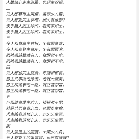
人雖無心走主道路，仍想主祝福。
二
眾人都慕得主榮耀，羞辱少人要；
眾人都愛同主掌權，損失有誰願？
幾乎無人因主緣故，看萬事如土。
幾乎無人因主緣故，看萬事如土。
三
多人都貪享主甘旨，少有願禁食；
多人都喜登主寶座，少有願飄泊。
同祂唱詩雖然有人，儆醒卻不能。
同祂唱詩雖然有人，儆醒卻不能。
四
眾人都想同主高貴，卑賤卻都畏。
當主凡事為他豫備，他就大讚美；
當主稍微求他一點，就立發怨言。
當主稍微求他一點，就立發怨言。
五
但那誠實愛主的人，禍福都不問;
就是他們寶貴心血，也願為主捨。
求主給我這樣心志，赤忠忘生死。
求主給我這樣心志，赤忠忘生死。
副
眾人湧進主的國度，十架少人負；
眾人都愛主的爭賞賜，世界有誰辭？