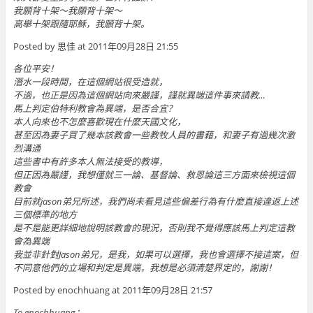
我願背十架〜我願背十架〜
高舉十架跟隨耶穌，我願背十架。
Posted by 思佳 at 2011年09月28日 21:55
各位平安！
潛水一段時間，在這個網站很受造就，
不過，也正是因為這個網站向來嚴謹，謹就異端這件事來請教…
馬上判定伯特利教會為異端，是否合宜？
本人向來也不怎麼喜歡現在什麼天國文化，
甚至因為妻子買了幾本該教會一些教牧人員的書藉，和妻子有過幾次激
烈溝通
這些書中有許多本人無法接受的教導，
但正因為嚴謹，我想僅就三一論、基督論、救恩論這三方面來檢視這個
教會
目前就jason弟兄所述，我們尚未看見這些偏差行為有什麼直接違返上述
三個標準的地方
是不是能更詳細地說明該教會的現況，否則我不覺得應該馬上判定這教
會為異端
我並非針對Jason弟兄，是我，如果可以選擇，我也會選擇不接這案，但
不同意他們的立場和判定是異端，我想是必須清楚界定的，謝謝！
Posted by enochhuang at 2011年09月28日 21:57
To enochhuang：