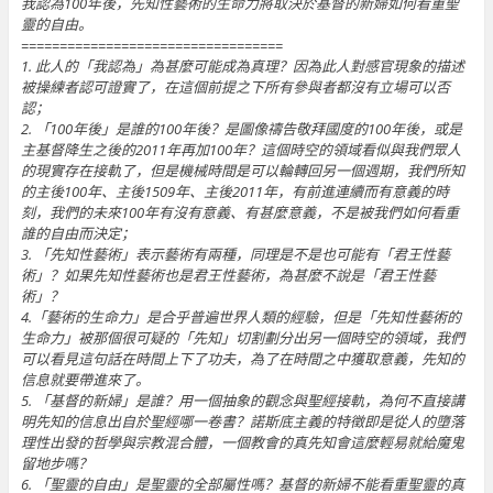
我認為100年後，先知性藝術的生命力將取決於基督的新婦如何看重聖
靈的自由。
==================================
1. 此人的「我認為」為甚麼可能成為真理？因為此人對感官現象的描述
被操練者認可證實了，在這個前提之下所有參與者都沒有立場可以否
認；
2. 「100年後」是誰的100年後？是圖像禱告敬拜國度的100年後，或是
主基督降生之後的2011年再加100年？這個時空的領域看似與我們眾人
的現實存在接軌了，但是機械時間是可以輪轉回另一個週期，我們所知
的主後100年、主後1509年、主後2011年，有前進連續而有意義的時
刻，我們的未來100年有沒有意義、有甚麼意義，不是被我們如何看重
誰的自由而決定；
3. 「先知性藝術」表示藝術有兩種，同理是不是也可能有「君王性藝
術」？如果先知性藝術也是君王性藝術，為甚麼不說是「君王性藝
術」？
4.「藝術的生命力」是合乎普遍世界人類的經驗，但是「先知性藝術的
生命力」被那個很可疑的「先知」切割劃分出另一個時空的領域，我們
可以看見這句話在時間上下了功夫，為了在時間之中獲取意義，先知的
信息就要帶進來了。
5. 「基督的新婦」是誰？用一個抽象的觀念與聖經接軌，為何不直接講
明先知的信息出自於聖經哪一卷書？諾斯底主義的特徵即是從人的墮落
理性出發的哲學與宗教混合體，一個教會的真先知會這麼輕易就給魔鬼
留地步嗎？
6. 「聖靈的自由」是聖靈的全部屬性嗎？基督的新婦不能看重聖靈的真