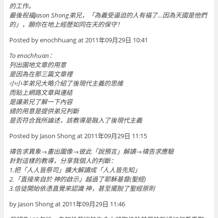
的工作。
最後祝福Jason Shong弟兄，「為義受逼迫的人有福了…因為天國是他們
的」，願你在地上經歷如同在天的保守！
Posted by enochhuang at 2011年09月29日 10:41
To enochhuan：
列出園地文章的用意
是因為在那三篇文章裡
小小羊弟兄大略介紹了後現代主義的思維
而貼上網路文章與連結
是讓弟兄了解一下內容
總的用意是提供弟兄判斷
是否符合我所論述，該教導是融入了後現代主義
Posted by Jason Shong at 2011年09月29日 11:15
禱告求異象→畫出圖像→彼此「說預言」解讀→禱告求應驗
針對這樣的教導，分享我個人的判斷：
1.把「人人皆祭司」擴大解讀成「人人皆先知」
2.「直接來自於 神的啟示」越過了耶穌基督(聖經)
3.信徒開始依憑直覺來認識 神，甚至擺脫了聖經原則
by Jason Shong at 2011年09月29日 11:46