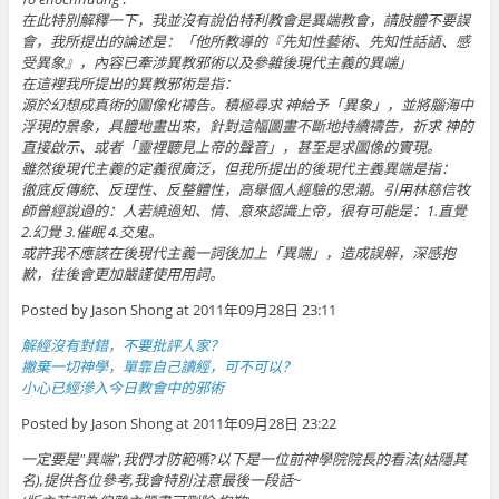
在此特別解釋一下，我並沒有說伯特利教會是異端教會，請肢體不要誤
會，我所提出的論述是：「他所教導的『先知性藝術、先知性話語、感
受異象』，內容已牽涉異教邪術以及參雜後現代主義的異端」
在這裡我所提出的異教邪術是指：
源於幻想成真術的圖像化禱告。積極尋求 神給予「異象」，並將腦海中
浮現的景象，具體地畫出來，針對這幅圖畫不斷地持續禱告，祈求 神的
直接啟示、或者「靈裡聽見上帝的聲音」，甚至是求圖像的實現。
雖然後現代主義的定義很廣泛，但我所提出的後現代主義異端是指：
徹底反傳統、反理性、反整體性，高舉個人經驗的思潮。引用林慈信牧
師曾經說過的：人若繞過知、情、意來認識上帝，很有可能是：1.直覺
2.幻覺 3.催眠 4.交鬼。
或許我不應該在後現代主義一詞後加上「異端」，造成誤解，深感抱
歉，往後會更加嚴謹使用用詞。
Posted by Jason Shong at 2011年09月28日 23:11
解經沒有對錯，不要批評人家？
撇棄一切神學，單靠自己讀經，可不可以？
小心已經滲入今日教會中的邪術
Posted by Jason Shong at 2011年09月28日 23:22
一定要是"異端",我們才防範嗎?以下是一位前神學院院長的看法(姑隱其
名),提供各位參考,我會特別注意最後一段話~