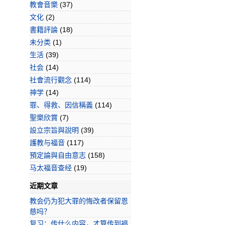
教會音樂
(37)
文化
(2)
書籍評論
(18)
未分类
(1)
生活
(39)
社会
(14)
社會流行觀念
(114)
神学
(14)
罪、得救、因信稱義
(114)
聖樂欣賞
(7)
設立宗旨與說明
(39)
護教与福音
(117)
預定論與自由意志
(158)
马太福音查经
(19)
近期文章
教会仍为犯大罪的悔改者保留恩
慈吗？
复习：传什么内容，才算传到福