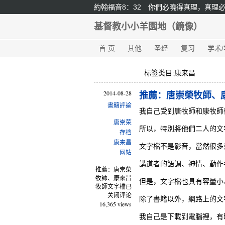
約翰福音8：32 你們必曉得真理，真理
基督教小小羊園地（鏡像）
首 页
其他
圣经
复习
学术
标签类目:康来昌
2014-08-28
推薦：唐崇榮牧師、
書籍評論
我自己受到唐牧師和康牧師
唐崇荣
所以，特別將他們二人的文
存档
康来昌
文字檔不是影音，當然很多
网站
講道者的語調、神情、動作
推薦：唐崇榮
牧師、康來昌
但是，文字檔也具有容量小
牧師文字檔
已
关闭评论
除了書籍以外，網路上的文
16,365 views
我自己是下載到電腦裡，有