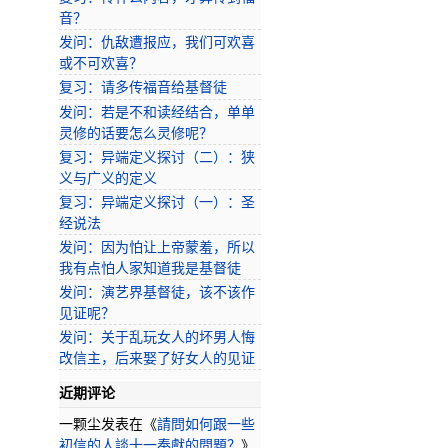
音？
发问：仇敌遭报应，我们可欢喜
或不可欢喜？
复习：请多传福音给基督徒
发问：若是不和读经结合，单单
灵修的话要怎么灵修呢？
复习：异端定义探讨（二）：狭
义与广义的定义
复习：异端定义探讨（一）：圣
经说法
发问：因为怕让上帝蒙羞，所以
我有点怕人家知道我是基督徒
发问：演艺界基督徒，该不该作
见证呢？
发问：关于乱玩女人的坏男人悔
改信主，后来娶了好女人的见证
近期评论
一颗尘
发表在《
請問如何跟一些
初信的人談十一奉獻的問題？
》