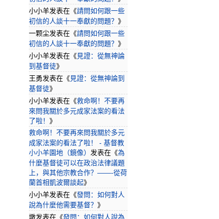
小小羊
发表在《
請問如何跟一些
初信的人談十一奉獻的問題？
》
一颗尘
发表在《
請問如何跟一些
初信的人談十一奉獻的問題？
》
小小羊
发表在《
見證：從無神論
到基督徒
》
王勇
发表在《
見證：從無神論到
基督徒
》
小小羊
发表在《
救命啊！不要再
來問我關於多元成家法案的看法
了啦！
》
救命啊！不要再來問我關於多元
成家法案的看法了啦！ - 基督教
小小羊園地（鏡像）
发表在《
為
什麼基督徒可以在政治法律議題
上，與其他宗教合作？——-從荷
蘭首相凱波爾談起
》
小小羊
发表在《
發問：如何對人
說為什麼他需要基督？
》
墩
发表在《
發問：如何對人說為