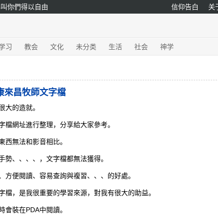
必叫你們得以自由
信仰告白
关
/学习
教会
文化
未分类
生活
社会
神学
康來昌牧師文字檔
很大的造就。
字檔網址進行整理，分享給大家參考。
東西無法和影音相比。
手勢、、、、，文字檔都無法獲得。
、方便閱讀、容易查詢與複習、、、的好處。
字檔，是我很重要的學習來源，對我有很大的助益。
時會裝在PDA中閱讀。