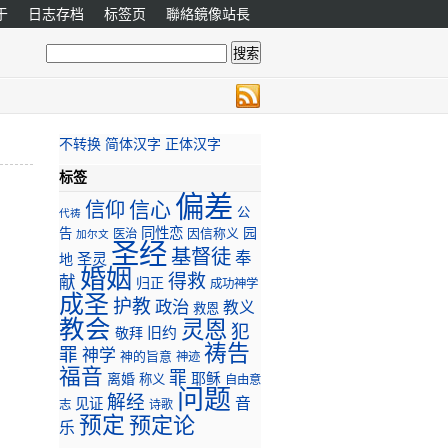
于
日志存档
标签页
聯絡鏡像站長
不转换
简体汉字
正体汉字
标签
偏差
信心
信仰
公
代祷
同性恋
园
告
因信称义
医治
加尔文
圣经
基督徒
奉
圣灵
地
婚姻
得救
献
归正
成功神学
成圣
护教
政治
教义
救恩
教会
灵恩
犯
旧约
敬拜
祷告
罪
神学
神的旨意
神迹
福音
罪
耶稣
离婚
称义
自由意
问题
解经
音
见证
志
诗歌
预定
预定论
乐