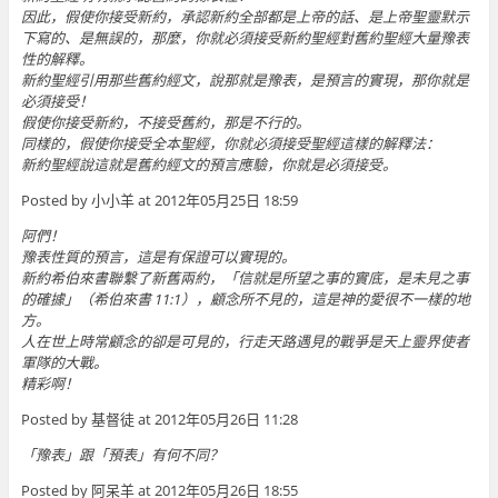
因此，假使你接受新約，承認新約全部都是上帝的話、是上帝聖靈默示
下寫的、是無誤的，那麼，你就必須接受新約聖經對舊約聖經大量豫表
性的解釋。
新約聖經引用那些舊約經文，說那就是豫表，是預言的實現，那你就是
必須接受！
假使你接受新約，不接受舊約，那是不行的。
同樣的，假使你接受全本聖經，你就必須接受聖經這樣的解釋法：
新約聖經說這就是舊約經文的預言應驗，你就是必須接受。
Posted by 小小羊 at 2012年05月25日 18:59
阿們！
豫表性質的預言，這是有保證可以實現的。
新約希伯來書聯繫了新舊兩約，「信就是所望之事的實底，是未見之事
的確據」（希伯來書 11:1），顧念所不見的，這是神的愛很不一樣的地
方。
人在世上時常顧念的卻是可見的，行走天路遇見的戰爭是天上靈界使者
軍隊的大戰。
精彩啊！
Posted by 基督徒 at 2012年05月26日 11:28
「豫表」跟「預表」有何不同？
Posted by 阿呆羊 at 2012年05月26日 18:55