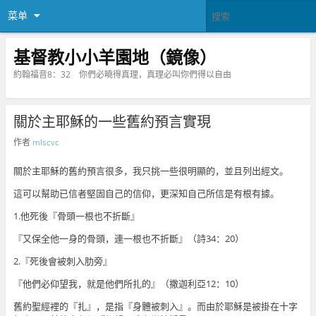
菜单
基督教小小羊園地（鏡像）
約翰福音8：32 你們必曉得真理，真理必叫你們得以自由
關於主耶穌的一些舊約預言實現
作者
mlscvc
關於主耶穌的舊約預言很多，我只挑一些很明顯的，並且列出經文。
這可以幫助已信者堅固自己的信仰，更深知自己所信是有根有據。
1.他死後『骨頭一根也不折斷』
『又保全他一身的骨頭，連一根也不折斷』（詩34：20）
2.『死後會被刺入肋旁』
『他們必仰望我，就是他們所扎的』（撒迦利亞12：10）
舊約聖經裡的『扎』，是指『身體被刺入』。而由於耶穌是被掛在十字