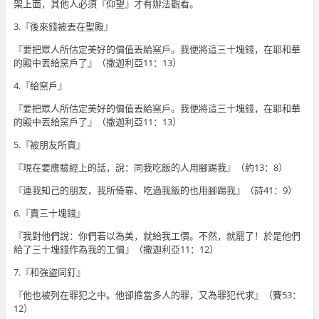
架上面，其他人必須『仰望』才有辦法觀看。
3.『後來錢被丟在聖殿』
『要把眾人所估定美好的價值丟給窯戶。我便將這三十塊錢，在耶和華
的殿中丟給窯戶了』（撒迦利亞11：13）
4.『給窯戶』
『要把眾人所估定美好的價值丟給窯戶。我便將這三十塊錢，在耶和華
的殿中丟給窯戶了』（撒迦利亞11：13）
5.『被朋友所賣』
『現在要應驗經上的話，說：同我吃飯的人用腳踢我』（約13：8）
『連我知己的朋友，我所倚靠、吃過我飯的也用腳踢我』（詩41：9）
6.『賣三十塊錢』
『我對他們說：你們若以為美，就給我工價。不然，就罷了！於是他們
給了三十塊錢作為我的工價』（撒迦利亞11：12）
7.『和強盜同釘』
『他也被列在罪犯之中。他卻擔當多人的罪，又為罪犯代求』（賽53：
12）