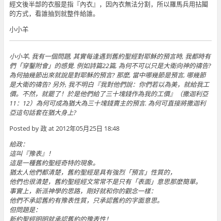
經文後半部的衣服是指『內衣』，因內衣無法分割，所以羅馬兵用拈鬮
的方式，看誰抽到就整件給誰。
小小羊
小小羊, 我有一個問題, 其實每逢遇到舊約聖經對耶穌的預言時, 我都時有
們「穿鑿附會」的感覺. 例如詩篇22篇, 為何不可以只是大衛向神的禱告?
為何抽幾節出來就說是對耶穌的預言? 那麼, 當中哪幾節是預言, 哪幾節
是大衛的禱告? 另外, 我不明白『我對他們說：你們若以為美，就給我工
價。不然，就罷了！於是他們給了三十塊錢作為我的工價』（撒迦利亞
11：12）為何可成為猶大為三十塊錢賣主的預言. 為何可直接將撒迦利
亞這句話套在猶大身上?
Posted by 政 at 2012年05月25日 18:48
給政：
這叫『豫表』！
這是一種舊約聖經奇特的現象。
猶太人他們都清楚，舊約聖經是具有強烈「預言」性質的，
他們也很清楚，舊約聖經經文常常不是只有「表面」意思那麼簡單。
事實上，新派神學的思路，剛好就和你的觀念一樣：
他們不承認舊約有豫表性質，只承認舊約的字面意思。
但問題是：
新約聖經明明就承認舊約的豫表性！