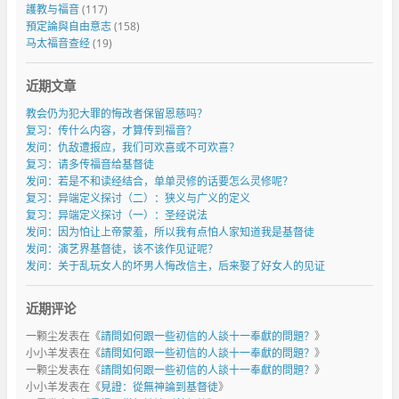
護教与福音
(117)
預定論與自由意志
(158)
马太福音查经
(19)
近期文章
教会仍为犯大罪的悔改者保留恩慈吗？
复习：传什么内容，才算传到福音？
发问：仇敌遭报应，我们可欢喜或不可欢喜？
复习：请多传福音给基督徒
发问：若是不和读经结合，单单灵修的话要怎么灵修呢？
复习：异端定义探讨（二）：狭义与广义的定义
复习：异端定义探讨（一）：圣经说法
发问：因为怕让上帝蒙羞，所以我有点怕人家知道我是基督徒
发问：演艺界基督徒，该不该作见证呢？
发问：关于乱玩女人的坏男人悔改信主，后来娶了好女人的见证
近期评论
一颗尘
发表在《
請問如何跟一些初信的人談十一奉獻的問題？
》
小小羊
发表在《
請問如何跟一些初信的人談十一奉獻的問題？
》
一颗尘
发表在《
請問如何跟一些初信的人談十一奉獻的問題？
》
小小羊
发表在《
見證：從無神論到基督徒
》