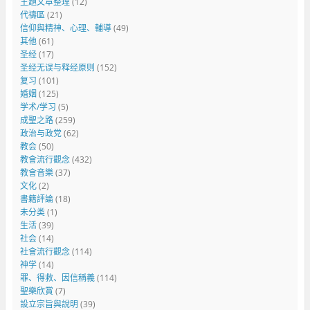
主題文章整理
(12)
代禱區
(21)
信仰與精神、心理、輔導
(49)
其他
(61)
圣经
(17)
圣经无误与释经原则
(152)
复习
(101)
婚姻
(125)
学术/学习
(5)
成聖之路
(259)
政治与政党
(62)
教会
(50)
教會流行觀念
(432)
教會音樂
(37)
文化
(2)
書籍評論
(18)
未分类
(1)
生活
(39)
社会
(14)
社會流行觀念
(114)
神学
(14)
罪、得救、因信稱義
(114)
聖樂欣賞
(7)
設立宗旨與說明
(39)