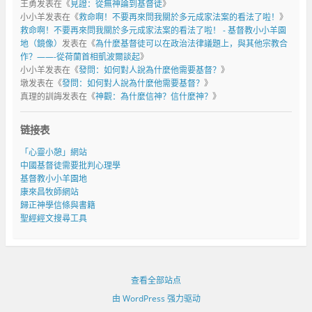
王勇
发表在《
見證：從無神論到基督徒
》
小小羊
发表在《
救命啊！不要再來問我關於多元成家法案的看法了啦！
》
救命啊！不要再來問我關於多元成家法案的看法了啦！ - 基督教小小羊園
地（鏡像）
发表在《
為什麼基督徒可以在政治法律議題上，與其他宗教合
作？——-從荷蘭首相凱波爾談起
》
小小羊
发表在《
發問：如何對人說為什麼他需要基督？
》
墩
发表在《
發問：如何對人說為什麼他需要基督？
》
真理的訓誨
发表在《
神觀：為什麼信神？信什麼神？
》
链接表
「心靈小憩」網站
中國基督徒需要批判心理學
基督教小小羊園地
康來昌牧師網站
歸正神學信條與書籍
聖經經文搜尋工具
查看全部站点
由 WordPress 强力驱动