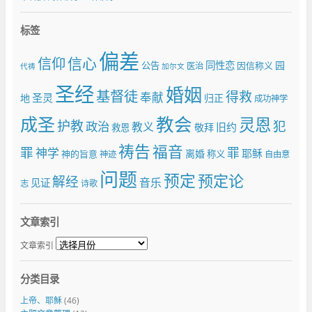
标签
偏差
信仰
信心
同性恋
园
公告
因信称义
医治
代祷
加尔文
圣经
婚姻
基督徒
得救
奉献
圣灵
地
归正
成功神学
成圣
教会
灵恩
护教
犯
政治
教义
旧约
敬拜
救恩
祷告
福音
罪
罪
神学
耶稣
离婚
神的旨意
称义
神迹
自由意
问题
预定
预定论
解经
音乐
见证
志
诗歌
文章索引
文章索引
分类目录
上帝、耶穌
(46)