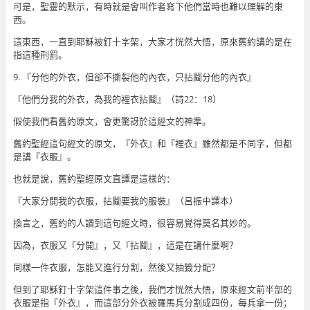
可是，聖靈的默示，有時就是會叫作者寫下他們當時也難以理解的東
西。
這東西，一直到耶穌被釘十字架，大家才恍然大悟，原來舊約講的是在
指這種刑罰。
9. 『分他的外衣，但卻不撕裂他的內衣，只拈鬮分他的內衣』
『他們分我的外衣，為我的裡衣拈鬮』（詩22：18）
假使我們看舊約原文，會更驚訝於這經文的神準。
舊約聖經這句經文的原文，『外衣』和『裡衣』雖然都是不同字，但都
是講『衣服』。
也就是說，舊約聖經原文直譯是這樣的：
『大家分開我的衣服，拈鬮要我的服裝』（呂振中譯本）
換言之，舊約的人讀到這句經文時，很容易覺得莫名其妙的。
因為，衣服又『分開』，又『拈鬮』，這是在講什麼啊？
同樣一件衣服，怎能又進行分割，然後又抽籤分配？
但到了耶穌釘十字架這件事之後，我們才恍然大悟，原來經文前半部的
衣服是指『外衣』，而這部分外衣被羅馬兵分割成四份，每兵拿一份；