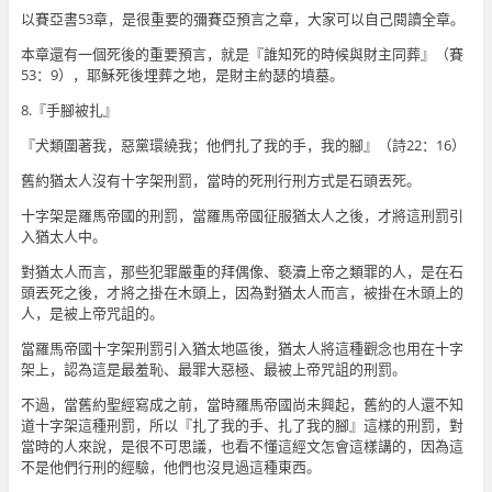
以賽亞書53章，是很重要的彌賽亞預言之章，大家可以自己閱讀全章。
本章還有一個死後的重要預言，就是『誰知死的時候與財主同葬』（賽
53：9），耶穌死後埋葬之地，是財主約瑟的墳墓。
8.『手腳被扎』
『犬類圍著我，惡黨環繞我；他們扎了我的手，我的腳』（詩22：16）
舊約猶太人沒有十字架刑罰，當時的死刑行刑方式是石頭丟死。
十字架是羅馬帝國的刑罰，當羅馬帝國征服猶太人之後，才將這刑罰引
入猶太人中。
對猶太人而言，那些犯罪嚴重的拜偶像、褻瀆上帝之類罪的人，是在石
頭丟死之後，才將之掛在木頭上，因為對猶太人而言，被掛在木頭上的
人，是被上帝咒詛的。
當羅馬帝國十字架刑罰引入猶太地區後，猶太人將這種觀念也用在十字
架上，認為這是最羞恥、最罪大惡極、最被上帝咒詛的刑罰。
不過，當舊約聖經寫成之前，當時羅馬帝國尚未興起，舊約的人還不知
道十字架這種刑罰，所以『扎了我的手、扎了我的腳』這樣的刑罰，對
當時的人來說，是很不可思議，也看不懂這經文怎會這樣講的，因為這
不是他們行刑的經驗，他們也沒見過這種東西。