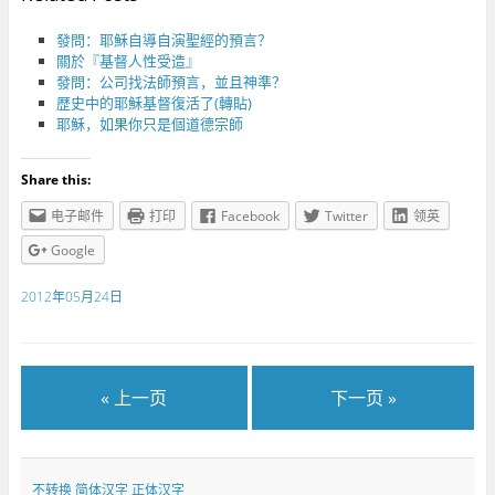
發問：耶穌自導自演聖經的預言？
關於『基督人性受造』
發問：公司找法師預言，並且神準？
歴史中的耶穌基督復活了(轉貼)
耶穌，如果你只是個道德宗師
Share this:
电子邮件
打印
Facebook
Twitter
领英
Google
2012年05月24日
« 上一页
下一页 »
不转换
简体汉字
正体汉字