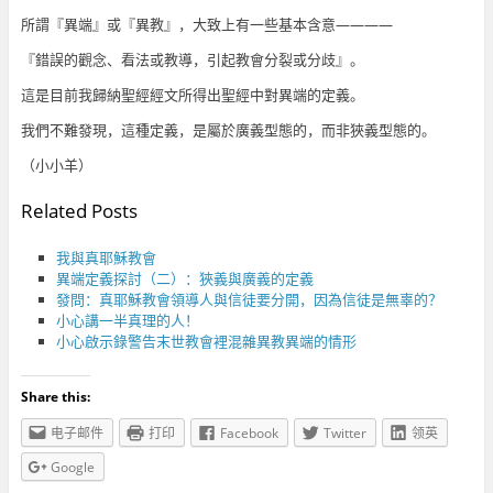
所謂『異端』或『異教』，大致上有一些基本含意————
『錯誤的觀念、看法或教導，引起教會分裂或分歧』。
這是目前我歸納聖經經文所得出聖經中對異端的定義。
我們不難發現，這種定義，是屬於廣義型態的，而非狹義型態的。
（小小羊）
Related Posts
我與真耶穌教會
異端定義探討（二）：狹義與廣義的定義
發問：真耶穌教會領導人與信徒要分開，因為信徒是無辜的？
小心講一半真理的人！
小心啟示錄警告末世教會裡混雜異教異端的情形
Share this:
电子邮件
打印
Facebook
Twitter
领英
Google