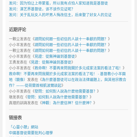
发问：因为怕让上帝蒙羞，所以我有点怕人家知道我是基督徒
发问：演艺界基督徒，该不该作见证呢？
发问：关于乱玩女人的坏男人悔改信主，后来娶了好女人的见证
近期评论
一颗尘
发表在《
請問如何跟一些初信的人談十一奉獻的問題？
》
小小羊
发表在《
請問如何跟一些初信的人談十一奉獻的問題？
》
一颗尘
发表在《
請問如何跟一些初信的人談十一奉獻的問題？
》
小小羊
发表在《
見證：從無神論到基督徒
》
王勇
发表在《
見證：從無神論到基督徒
》
小小羊
发表在《
救命啊！不要再來問我關於多元成家法案的看法了啦！
》
救命啊！不要再來問我關於多元成家法案的看法了啦！ - 基督教小小羊園
地（鏡像）
发表在《
為什麼基督徒可以在政治法律議題上，與其他宗教合
作？——-從荷蘭首相凱波爾談起
》
小小羊
发表在《
發問：如何對人說為什麼他需要基督？
》
墩
发表在《
發問：如何對人說為什麼他需要基督？
》
真理的訓誨
发表在《
神觀：為什麼信神？信什麼神？
》
链接表
「心靈小憩」網站
中國基督徒需要批判心理學