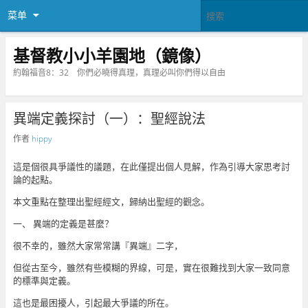
菜单
基督教小小羊園地（鏡像）
約翰福音8：32 你們必曉得真理，真理必叫你們得以自由
異端定義探討（一）：聖經說法
作者
hippy
這是個很具爭議性的議題，在此僅提出個人見解，作為引導大家思考討
論的起點。
本文重點在整理出聖經經文，歸納出聖經的觀念。
一、 異端的定義是甚麼？
很不幸的，雖然大家常常講『異端』二字，
但從古至今，雖然有些模糊的界線，可是，實在很難找到大家一致同意
的標準與定義。
這也是最困擾人，引起最大爭議的所在。