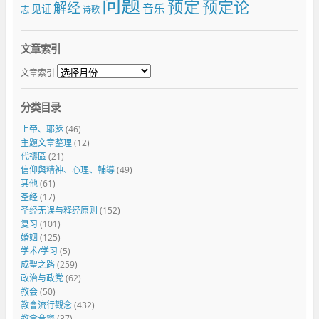
问题
预定
预定论
解经
音乐
见证
志
诗歌
文章索引
文章索引
分类目录
上帝、耶穌
(46)
主題文章整理
(12)
代禱區
(21)
信仰與精神、心理、輔導
(49)
其他
(61)
圣经
(17)
圣经无误与释经原则
(152)
复习
(101)
婚姻
(125)
学术/学习
(5)
成聖之路
(259)
政治与政党
(62)
教会
(50)
教會流行觀念
(432)
教會音樂
(37)