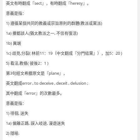
英文有時翻成『sect』，有時翻成『heresy』。
意義是指：
1) 遵循某個共同的教義或宗旨原則的群體(教派或黨派)
1a) 撒都該人(猶太教派之一, 不信有復活)
1b) 異端
1c) 歧見,分裂( 林前11：19（中文翻成『分門結黨』），加5：20 )
5) 看法,教條( 彼後2：1 )
第3句經文希臘原文是『plane』，
英文翻成error , to deceive , deceit , delusion ;
其中翻成『error』的次數最多。
意義是指：
1) 徘徊, 迷失
1a) 偏離正路, 誤入岐途, 漫遊迷失
2) 隱喻.