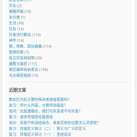
文化
(2)
書籍評論
(18)
未分类
(1)
生活
(39)
社会
(14)
社會流行觀念
(114)
神学
(14)
罪、得救、因信稱義
(114)
聖樂欣賞
(7)
設立宗旨與說明
(39)
護教与福音
(117)
預定論與自由意志
(158)
马太福音查经
(19)
近期文章
教会仍为犯大罪的悔改者保留恩慈吗？
复习：传什么内容，才算传到福音？
发问：仇敌遭报应，我们可欢喜或不可欢喜？
复习：请多传福音给基督徒
发问：若是不和读经结合，单单灵修的话要怎么灵修呢？
复习：异端定义探讨（二）：狭义与广义的定义
复习：异端定义探讨（一）：圣经说法