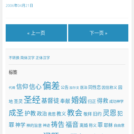
2006年04月21日
« 上一页
下一页 »
不转换
简体汉字
正体汉字
标签
偏差
信仰
信心
同性恋
园
公告
因信称义
医治
代祷
加尔文
圣经
婚姻
基督徒
得救
奉献
圣灵
地
归正
成功神学
成圣
教会
灵恩
护教
犯
政治
教义
旧约
敬拜
救恩
祷告
福音
罪
罪
神学
耶稣
离婚
神的旨意
称义
神迹
自由意