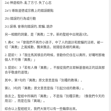
2a) 神遊相外, 亂了方寸, 失了心志
2a1) 導致道德或宗教上的錯誤觀點
2b) 錯誤的行為或行動
2c) 誤導, 會導向錯誤的, 欺騙, 詭詐
另一相關的詞彙，是『異教』二字。新約聖經中出現過3次。
1. 弗4：14「使我們不再作小孩子，中了人的詭計和欺騙的法術，被一
切『異教』之風搖動，飄來飄去，就隨從各樣的異端」
2. 提前1：3「我往馬其頓去的時候，曾勸你仍住在以弗所，好囑咐那幾
個人不可傳『異教』」
3. 提前6：3「若有人傳『異教』，不服從我們主耶穌基督純正的話與那
合乎敬虔的道理」
其中，第1句的『異教』原文意思是指『別種的教導』，
第2、3句的『異教』原文意思是指『引起分歧的教導』。
換言之，聖經中所稱的『異教』，不是指『別種宗教』（像我們今天的
用法），而是在指『異端』。
綜合以上聖經經文，我們大致可以有一些輪廓出來。