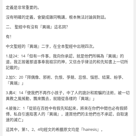
定義是非常重要的。
沒有明確的定義，會變成雞同鴨講，根本無法討論與對話。
二、 聖經中有沒有『異端』這名詞？
有！
中文聖經的『異端』二字，在全本聖經中出現四次。
1.徒24：14「但有一件事，我向你承認，就是他們所稱為『異端』的
道，我正按著那道事奉我祖宗的神，又信合乎律法的和先知書上一切所
記載的」
2.加5：20「拜偶像、邪術、仇恨、爭競、忌恨、惱怒、結黨、紛爭、
『異端』」
3.弗4：14「使我們不再作小孩子，中了人的詭計和欺騙的法術，被一切
異教之風搖動，飄來飄去，就隨從各樣的『異端』」
4.彼後2：1「從前在百姓中有假先知起來，將來在你們中間也必有假師
傅，私自引進陷害人的『異端』，連買他們的主他們也不承認，自取速
速的滅亡」
這其中，第1、2、4句經文的希臘原文均是『hairesis』，