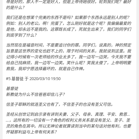
帝是好的，那人不一定是好人，但是上帝待她很好。轮到我们呢？最好
的是什么？
我们还是在想某个完美的东西不是吗？如果那个东西永远是别人的呢？
例如：别人的老公。啊！完蛋了，怎么刚好就是这个呢？我偏偏最爱的
是他，却永远不是我的。这罪既长成了，死就生出来了，我们的同学们
到底学到了什么？
当然现在是福音时间，不是要追讨你的罪。同学们，说真的，神的预定
旨意是这世界的变化也赶不上的，限于时间的关系，我就说到这里。我
记得小时候有一次老师给的作业太多了，我一边写一边哭，今天我不要
给自己找麻烦，我一边写一边笑。笑什么呢？笑我太傻了，上帝明明要
救我，我却宁愿选择最坏的，就是自己作神。
#5 基督徒 于 2020/03/10 19:50
基督徒
新教徒为什么不信爸爸却信儿子？
信圣子耶稣的就连圣父也有了，不信圣子的也没有圣父可信。
圣经从创世记到启示录有讲到夫妻、父子、母亲、真理、平安、救恩…
…，这所有的一切没有一个角色的权利义务关系是没有圣父、圣子、圣
灵的角色在其中。所以无神论者就算读到当中的某句话对他有利，也要
怀疑那利益与上帝有何关系？