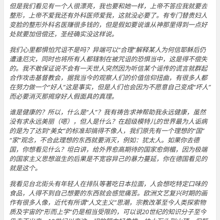
但是我们看见有一个人很漂亮，我也要和她一样，上帝不答应我就要去
整形，上帝不爱我还有外科医师爱我，这就没必要了。有专门替贵妇人
变脸的整形外科名医赚很多钱的，但是假如要说谁从神那里得到一点好
处就要加倍偿还，圣经确实没这样说。
我们心里都惧怕咒诅不是吗？异端可以“合理”解释某人为何信耶稣后仍
遭逢厄灾，同时也将所有人都辖制在被咒诅的恐惧当中，这是得不偿失
的。我不敢保证说不会有一天世人突然因为听信某个谣传的谎言就群起
合作攻击基督教会，据我当今的观察人们的价值信仰扭曲，有很多人都
在努力做一个“好人”这是事实，但是人们也会因为不愿意自己变成“坏人”
而必要消灭那揭穿好人假面具的真理。
谁是健康的？所以，什么是“人”？我有祷告求神帮助我永远健康，虽然
没有求永远美丽（𫫇），但人是什么？在超级模特儿的世界最为人诟病
的是为了达到“美女”的标准却搞得不像人，我们原先有一个理想的“国”
“家”观念，不合此理想的东西就要消灭，例如：犹太人。如果你去德
国，你想看见什么？坦白讲，给外界愈高期待的国家愈倒楣，因为极端
的国家主义思想滋生的后果是不宽容异己的暴力蔓延，你在德国看见的
就是这个。
我看见台北街头有年轻人在排队等著吃日本拉面，人会想吃特定口味的
食品，人得不到自己想要的东西就会感觉痛苦。欧洲文艺复兴时期的画
作有很多人像，近代有所谓“人文主义”思潮，宗教改革至今人类探索物
质及宇宙的“形而上学”仍是相当受限的，可以说20世纪的知识分子至今