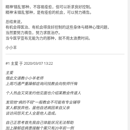
精神‘错乱’那种，不容易痊愈，但可以祈求良好控制。
精神‘未错乱’那种，是有痊愈的机会，可以努力祷告。
总结来说，
有机会得医治、有机会得良好控制的这些身体与精神心理问题，
当然要努力祷告，努力求医治疗。
当今医学宣布无能为力的那种，就不用太浪费时间。
小小羊
#1 主爱 于 2020/03/07 13:22
主爱
借此文请教小小羊老师
上周巧遇严重躁郁症询问找教会向牧师忏悔
个人热血又突发约他见面也介绍某教会传道人
发现他“病的不轻”一般教会不可能有专业辅导
家人都放弃他，虽他自述病因来自父亲
谈访间怨天尤人全是他人造成。
自己正思考首先我自己体能状况无法帮助
加上躁郁症病患接触个案只有20年前一例