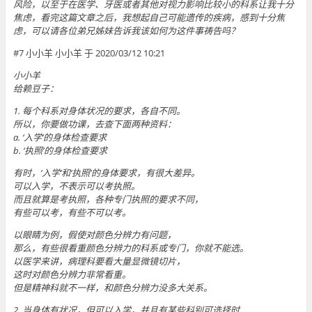
风险，以至于在医学、牙医或者其他对视力影响比较小的科系让我十分
焦虑，看完这篇文章之后，我想起自己可能遗传的疾病，感到十分焦
虑，可以请各位弟兄姊妹告诉我该如何为这件事祷告吗？
#7 小小羊 小小羊 于 2020/03/12 10:21
小小羊
给赖豆子：
1. 每个科系对身体状况的要求，各自不同。
所以，你要做功课，去查下面两种资料：
a. ‘入学’的身体检查要求
b. ‘执照’的身体检查要求
有时，‘入学’和‘执照’的身体要求，有很大差异。
可以入学，不表示可以考执照。
而且就算是考执照，各种专门执照的要求不同，
有些可以考，有些不可以考。
以眼睛为例，假使对颜色分辨力有问题，
那么，有些很看重颜色分辨力的科系或专门，你就不能选。
以医学来讲，病理科要看大量显微镜切片，
这时对颜色分辨力非常看重。
但是精神科就不一样，和颜色分辨力没多大关系。
2. 当身体有状况，但可以入学，并且有某些科别可选择时