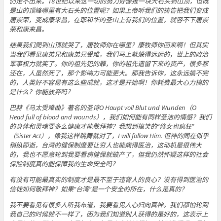
仍走不出来。18世纪以来这一切的努力好像推一块大石头到山顶，但既
是山的顶峰哪里有大石头的位置呢？如果上帝听我们的祷告把我们变成
唐崇荣，变成康来昌，在耶和华的圣山上有我们的位置，就容不下唐崇
荣和康来昌。
结果我们爬到山顶就哭了，唐牧师你在哪里？康牧师你回来啊！但其实
当我们看见唐弟兄和康弟兄受难，我们马上就躲得远远的，世上的政治
军事权力就笑了。你的祖先犯的罪，你的祖先遗留下来的资产，很多都
还在，人虽然死了，那个影响力可能更大。那我告诉你，这永远搞不完
的，人类好不容易有这么些成就，这才是开始啊！你耗费最大心力搞的
是什么？你能放弃吗？
巴赫《马太受难曲》著名的圣诗O Haupt voll Blut und Wunden（O
Head full of blood and wounds），我们如何能有同样圣洁的情感？我们
的身体和灵魂要多么健康才能敬拜神？我想到搞笑的“修女也疯狂”
（Sister Act），像我这样跳舞就对了，I will follow Him. 但神的同在似乎
稍纵即逝，台湾的健保制度要让穷人也能病得医治，这动机是很伟大
的，我也不愿意轮到我要看病健保就破产了，但我仍然怀疑这样的社会
保险制度真的能保障我的生命安全吗？
有没有可能最真实的制度才是最不至于违背人的良心？没有得到医治的
信徒如何敬拜神？如果“台湾”是一个安全的所在，什么是真的？
我不要看见有很多人听我布道，我要看见人心归向真神。我们都怕轮到
我自己的时候就不一样了，因为我们知道别人获得的是好的，这表示上