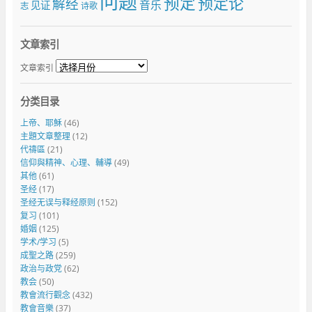
问题
预定
预定论
解经
音乐
见证
志
诗歌
文章索引
文章索引
分类目录
上帝、耶穌
(46)
主題文章整理
(12)
代禱區
(21)
信仰與精神、心理、輔導
(49)
其他
(61)
圣经
(17)
圣经无误与释经原则
(152)
复习
(101)
婚姻
(125)
学术/学习
(5)
成聖之路
(259)
政治与政党
(62)
教会
(50)
教會流行觀念
(432)
教會音樂
(37)