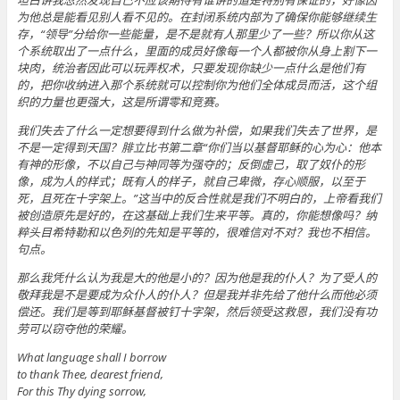
为他总是能看见别人看不见的。在封闭系统内部为了确保你能够继续生
存，“领导”分给你一些能量，是不是就有人那里少了一些？所以你从这
个系统取出了一点什么，里面的成员好像每一个人都被你从身上割下一
块肉，统治者因此可以玩弄权术，只要发现你缺少一点什么是他们有
的，把你收纳进入那个系统就可以控制你为他们全体成员而活，这个组
织的力量也更强大，这是所谓零和竞赛。
我们失去了什么一定想要得到什么做为补偿，如果我们失去了世界，是
不是一定得到天国？腓立比书第二章“你们当以基督耶稣的心为心：他本
有神的形像，不以自己与神同等为强夺的；反倒虚己，取了奴仆的形
像，成为人的样式；既有人的样子，就自己卑微，存心顺服，以至于
死，且死在十字架上。”这当中的反合性就是我们不明白的，上帝看我们
被创造原先是好的，在这基础上我们生来平等。真的，你能想像吗？纳
粹头目希特勒和以色列的先知是平等的，很难信对不对？我也不相信。
句点。
那么我凭什么认为我是大的他是小的？因为他是我的仆人？为了受人的
敬拜我是不是要成为众仆人的仆人？但是我并非先给了他什么而他必须
偿还。我们是等到耶稣基督被钉十字架，然后领受这救恩，我们没有功
劳可以窃夺他的荣耀。
What language shall I borrow
to thank Thee, dearest friend,
For this Thy dying sorrow,