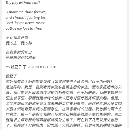
Thy pity without end?
O make me Thine forever,
and should I fainting be,
Lord, let me never, never
outlive my love to Thee.
不让我离开你
我的主 我的神
在我衰微的年日
仍难忘记你的恩爱
#6 赖豆子 于 2020/03/12 02:20
赖豆子
您好我有两个问题想要请教（如果您觉得不适合也可以不用回答）
是这样的，我是一名刚考完学测准备填志愿的学生，因为家庭遗传的关
系，我可能会从母亲遗传到视力相关疾病，而不巧的是，我的梦想是当
医生或牙医，原因就是单纯的想救人还有对医疗服务深感兴趣，但是，
我非常怕母亲的遗传会让我未来的工作受到影响，而这种疾病大多要30
岁后才知道有无发病的基因存在，在准备考试的过程，我也都为两个方
向祷告，第一个是保守我的心怀意念和抉择是顺服于主的权柄的，第二
就是求主保守我的眼睛能够持续为主做工；而在剩下几天就要交志愿
了，我感到十分的焦虑，因为除了志愿的抉择，我更考虑到眼睛方面的