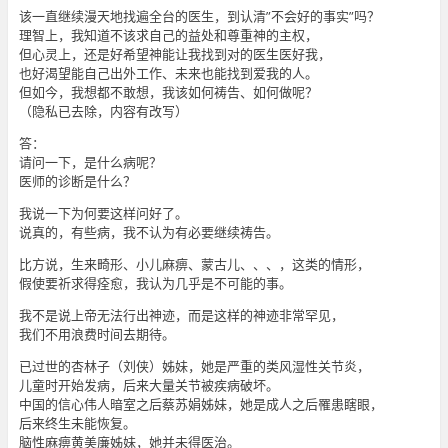
该一直继续漫天地找遍全台的医生，到认清”不会好的事实”吗？
理智上，我知道不该求自己的益处和尊重神的主权，
但心灵上，还是好希望神能让我找到对的医生医好我，
也好渴望能自己出外工作、未来也能找到爱我的人。
但如今，我想都不敢想，我该如何祷告、如何做呢？
（隐私已去除，内容有改写）
答：
请问一下，是什么病呢？
医师的诊断是什么？
我说一下为何要这样问好了。
说真的，有些病，我不认为有必要继续祷告。
比方说，生来畸形、小儿麻痹、蒙古儿、、、，这类的情形，
假使要祈求得痊愈，我认为几乎是不可能的事。
我不是说上帝无法行出神迹，而是这样的神迹非常罕见，
我们不用浪费时间去期待。
已过世的杏林子（刘侠）姊妹，她是严重的类风湿性关节炎，
儿童时开始发病，后来大量关节被疾病破坏。
中国的信心伟人暗室之后蔡苏娟姊妹，她是成人之后罹患瞎眼，
后来终生未能恢复。
脑性麻痹黄美廉姊妹，她并未得医治。