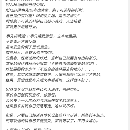
因为科别选择已经受限，
所以必须‘事先’先考虑清楚，剩下可选择的科别，
自己是否有兴趣？即使没兴趣，是否可接受？
假使剩下可选的科别自己都不喜欢、无法接受，
那就无法走这行业。
‘事先搞清楚’＋‘事先接受清楚’，这非常重要。
不要事后才来反悔。
最常发生的例子是‘公费生’。
有些科系，具有‘公费生’制度。
公费者，既然领政府好处，当然自己就要有付出的部分。
常见的好比选科别受限制（不能自由选择想要的科别）、
好比要绑约多少年（不能自由选择要去的地方）、、、
这些，其实政府事前都有讲，大家也都签约同意了才去的，
结果，常常就是有人后来事后反悔，这样就不好了。
因身体状况导致某些科别无法选，也是类似。
事前自己就要调查好、想清楚。
否则投下一大堆心力与时间在艰辛的课业上，
结果后来发现自己无路可走，这样就不好。
但是，只要自己知道身体状况某些科可以选、某些科不能选，
而可以选的科自己又能接受，那就可以了，不用太担心。
3. 所有‘未知’的，都可以祷告