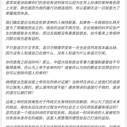
意思就是说如果你们的圣经有讲到我可以因为在世上扮演的某种角色而
上天堂，那也是因为我的善行功德造成的，所以星期天这一日就是为了
荣耀我而休息。
我们确实是应当和这些亵渎神的人保持距离，如果有一天我相信礼拜天
是为了荣耀我而设立的，我说的话就不再可信，无论我做的科学实验产
生的数据有多大用处，而过去我都没有基督徒朋友，如今看来上帝保持
沉默对我也是有益的。
不只是诺贝尔文学奖，诺贝尔物理学奖有一天也会突然发现本届从缺，
因为没有人知道自己在做什么，没有人知道为什么有诺贝尔奖。
你同意我之前说的吗？那么，中国大陆有政治军事力量强制基督徒不可
敬拜真神，你认为上帝不会审判吗？或者你认为你的教会宗派预定的计
划可以免除中国人的审判？
病得医治怎能说是上帝存在的绝对证据？当牧师在讲台上说我们的道是
可以赦免人罪的，那么谁传的道不能？唐崇荣讲的道是打不倒的，谁讲
的道可以被打倒？
远离上帝的民族难免对于传统文化有特别的信赖感，所以为了因应未来
的挑战，相信永远在进步过程当中的社会主义乌托邦就是最有保证的？
显然这是一个相当封闭的宇宙观系统，挑战此一封闭系统的人皆被视为
对系统本身存在的威胁，这是人类堕落的理性给自己打造的监狱。
坦白讲我忽然发现自己不应该期待有谁讲的道是特别有保证的，好像因