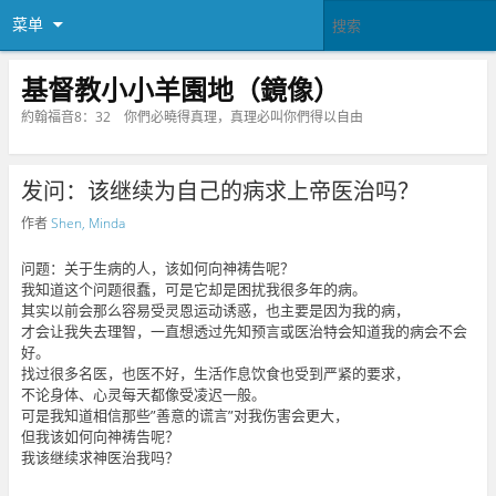
菜单
基督教小小羊園地（鏡像）
約翰福音8：32 你們必曉得真理，真理必叫你們得以自由
发问：该继续为自己的病求上帝医治吗？
作者
Shen, Minda
问题：关于生病的人，该如何向神祷告呢？
我知道这个问题很蠢，可是它却是困扰我很多年的病。
其实以前会那么容易受灵恩运动诱惑，也主要是因为我的病，
才会让我失去理智，一直想透过先知预言或医治特会知道我的病会不会
好。
找过很多名医，也医不好，生活作息饮食也受到严紧的要求，
不论身体、心灵每天都像受凌迟一般。
可是我知道相信那些”善意的谎言”对我伤害会更大，
但我该如何向神祷告呢？
我该继续求神医治我吗？