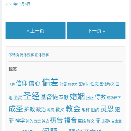
2020年03月6日
« 上一页
下一页 »
不转换
简体汉字
正体汉字
标签
偏差
信仰
信心
同性恋
园
公告
因信称义
医治
代祷
加尔文
圣经
婚姻
基督徒
得救
奉献
圣灵
地
归正
成功神学
成圣
教会
灵恩
护教
犯
政治
教义
旧约
敬拜
救恩
祷告
福音
罪
罪
神学
耶稣
离婚
神的旨意
称义
神迹
自由意