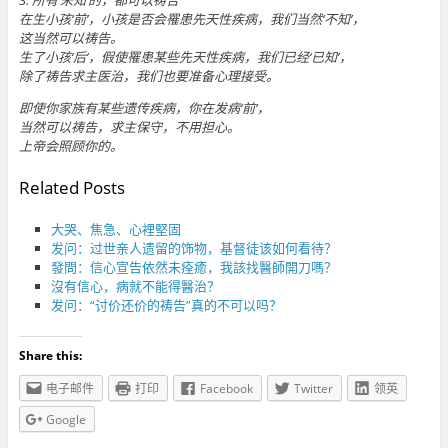
在生小孩‘前’，小孩是否会罹患先天性疾病，我们当然‘不知’，
这当然可以祷告。
生了小孩‘后’，假使罹患某些先天性疾病，我们已经‘已知’，
除了祷告求主医治，我们也要准备心理接受。
即使你家族有某些遗传疾病，你在发病‘前’，
当然可以祷告，求主保守，不用担心。
上帝会照顾你的。
Related Posts
大哭、焦急、心裡堅固
发问：过世亲人遗留的饰物，基督徒该如何看待？
發問：信心宣告依然未痊癒，我該找醫師開刀嗎？
沒有信心，病就不能得醫治？
发问：“讨价还价的祷告”真的不可以吗？
Share this:
电子邮件
打印
Facebook
Twitter
领英
Google