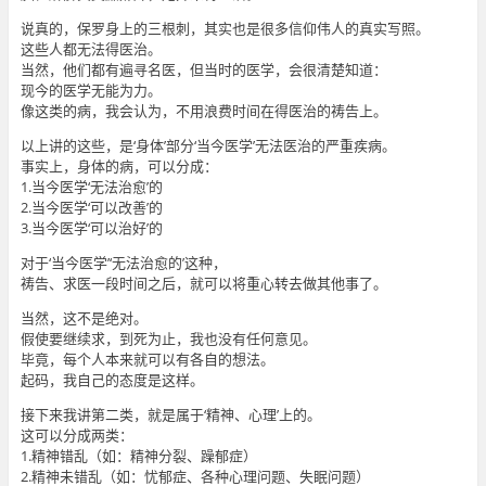
说真的，保罗身上的三根刺，其实也是很多信仰伟人的真实写照。
这些人都无法得医治。
当然，他们都有遍寻名医，但当时的医学，会很清楚知道：
现今的医学无能为力。
像这类的病，我会认为，不用浪费时间在得医治的祷告上。
以上讲的这些，是‘身体’部分‘当今医学’无法医治的严重疾病。
事实上，身体的病，可以分成：
1.当今医学‘无法治愈’的
2.当今医学‘可以改善’的
3.当今医学‘可以治好’的
对于‘当今医学’‘无法治愈的’这种，
祷告、求医一段时间之后，就可以将重心转去做其他事了。
当然，这不是绝对。
假使要继续求，到死为止，我也没有任何意见。
毕竟，每个人本来就可以有各自的想法。
起码，我自己的态度是这样。
接下来我讲第二类，就是属于‘精神、心理’上的。
这可以分成两类：
1.精神错乱（如：精神分裂、躁郁症）
2.精神未错乱（如：忧郁症、各种心理问题、失眠问题）