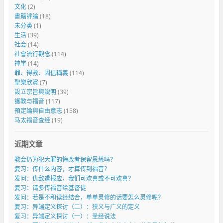
文化
(2)
書籍評論
(18)
未分类
(1)
生活
(39)
社会
(14)
社會流行觀念
(114)
神学
(14)
罪、得救、因信稱義
(114)
聖樂欣賞
(7)
設立宗旨與說明
(39)
護教与福音
(117)
預定論與自由意志
(158)
马太福音查经
(19)
近期文章
教会仍为犯大罪的悔改者保留恩慈吗？
复习：传什么内容，才算传到福音？
发问：仇敌遭报应，我们可欢喜或不可欢喜？
复习：请多传福音给基督徒
发问：若是不和读经结合，单单灵修的话要怎么灵修呢？
复习：异端定义探讨（二）：狭义与广义的定义
复习：异端定义探讨（一）：圣经说法