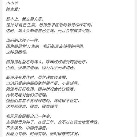
小小羊
给主爱：
基本上，我这篇文章，
是针对‘自己’生病，想祷告求医治的弟兄姊妹写的。
这时，病人会知道自己生病，而且会想解决问题。
你问的比较不一样，
因为那是‘别人’生病，我们能否去辅导的问题。
这种很困难。
精神错乱型态的病人，除非好好接受药物治疗，
否则，很难讲道理，因为几乎无法沟通。
即使没有发作时，虽然理智较清醒，
但他们受疾病捆绑依然很严重，不易辅导。
假使有好好吃药，精神状况会比较稳定，
比较可能对他们讲道理。
但他们常常不肯好好吃药，病情很不稳定，
这种就很难、很难、很难辅导。
我常常会提醒自己一件事：
主耶稣贵为神子，在世三年，也不过在犹太地区传教，
不去埃及、中国传福音。
我能力有限、时间有限，面对很难的状况，