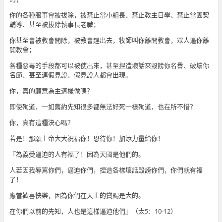
你的各種服事會被拔除，被禁止當小組長、禁止教主日學、禁止當團契
輔導、甚至被拔除執事長老職；
你甚至會被教會開除，被教會趕出去，牧師叫你離開教會，眾人逼你離
開教會；
各種惡毒的手段都可以被使出來，甚至捏造壞話來毀謗你名譽、破壞你
名節、甚至連假見證、假見證人都會出現。
你，真的願意為主這樣做嗎？
即使殉道，一如舊約先知很多都無法好死一樣殉道，也在所不惜？
你，真有這種決心嗎？
若是！那願上帝大大祝福你！恩待你！加添力量給你！
『為義受逼迫的人有福了！因為天國是他們的。
人若因我辱罵你們，逼迫你們，捏造各樣壞話毀謗你們，你們就有福
了！
應當歡喜快樂，因為你們在天上的賞賜是大的。
在你們以前的先知，人也是這樣逼迫他們』（太5：10-12）