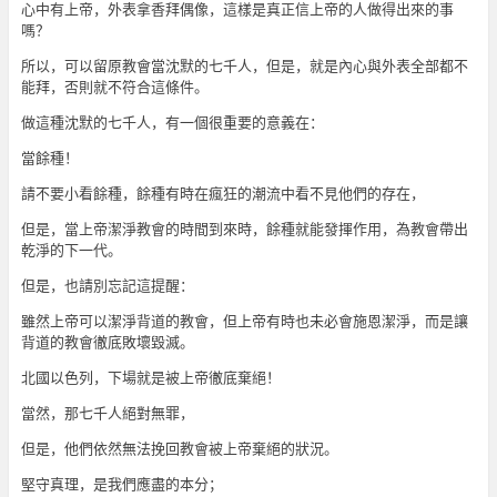
心中有上帝，外表拿香拜偶像，這樣是真正信上帝的人做得出來的事
嗎？
所以，可以留原教會當沈默的七千人，但是，就是內心與外表全部都不
能拜，否則就不符合這條件。
做這種沈默的七千人，有一個很重要的意義在：
當餘種！
請不要小看餘種，餘種有時在瘋狂的潮流中看不見他們的存在，
但是，當上帝潔淨教會的時間到來時，餘種就能發揮作用，為教會帶出
乾淨的下一代。
但是，也請別忘記這提醒：
雖然上帝可以潔淨背道的教會，但上帝有時也未必會施恩潔淨，而是讓
背道的教會徹底敗壞毀滅。
北國以色列，下場就是被上帝徹底棄絕！
當然，那七千人絕對無罪，
但是，他們依然無法挽回教會被上帝棄絕的狀況。
堅守真理，是我們應盡的本分；