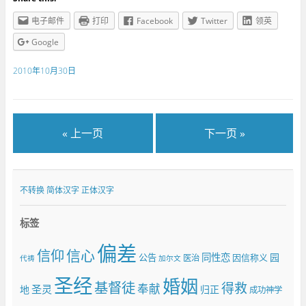
电子邮件
打印
Facebook
Twitter
领英
Google
2010年10月30日
« 上一页
下一页 »
不转换
简体汉字
正体汉字
标签
偏差
信仰
信心
同性恋
园
公告
因信称义
医治
代祷
加尔文
圣经
婚姻
基督徒
得救
奉献
圣灵
地
归正
成功神学