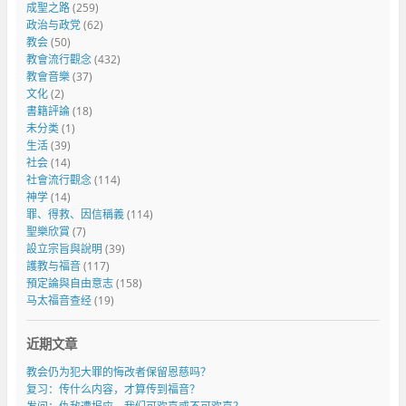
成聖之路
(259)
政治与政党
(62)
教会
(50)
教會流行觀念
(432)
教會音樂
(37)
文化
(2)
書籍評論
(18)
未分类
(1)
生活
(39)
社会
(14)
社會流行觀念
(114)
神学
(14)
罪、得救、因信稱義
(114)
聖樂欣賞
(7)
設立宗旨與說明
(39)
護教与福音
(117)
預定論與自由意志
(158)
马太福音查经
(19)
近期文章
教会仍为犯大罪的悔改者保留恩慈吗？
复习：传什么内容，才算传到福音？