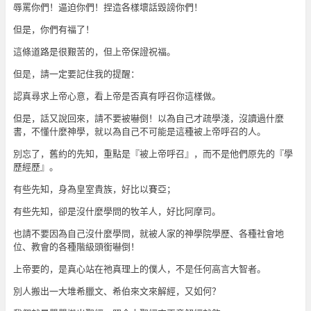
辱罵你們！逼迫你們！捏造各樣壞話毀謗你們！
但是，你們有福了！
這條道路是很艱苦的，但上帝保證祝福。
但是，請一定要記住我的提醒：
認真尋求上帝心意，看上帝是否真有呼召你這樣做。
但是，話又說回來，請不要被嚇倒！以為自己才疏學淺，沒讀過什麼
書，不懂什麼神學，就以為自己不可能是這種被上帝呼召的人。
別忘了，舊約的先知，重點是『被上帝呼召』，而不是他們原先的『學
歷經歷』。
有些先知，身為皇室貴族，好比以賽亞；
有些先知，卻是沒什麼學問的牧羊人，好比阿摩司。
也請不要因為自己沒什麼學問，就被人家的神學院學歷、各種社會地
位、教會的各種階級頭銜嚇倒！
上帝要的，是真心站在祂真理上的僕人，不是任何高言大智者。
別人搬出一大堆希臘文、希伯來文來解經，又如何？