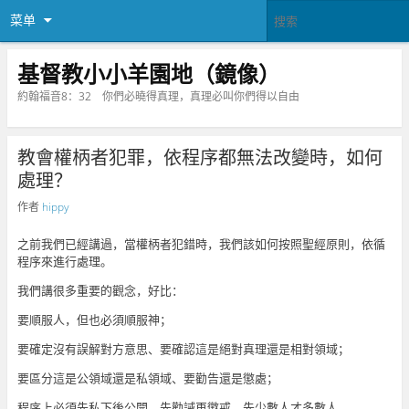
菜单
基督教小小羊園地（鏡像）
約翰福音8：32 你們必曉得真理，真理必叫你們得以自由
教會權柄者犯罪，依程序都無法改變時，如何
處理？
作者
hippy
之前我們已經講過，當權柄者犯錯時，我們該如何按照聖經原則，依循
程序來進行處理。
我們講很多重要的觀念，好比：
要順服人，但也必須順服神；
要確定沒有誤解對方意思、要確認這是絕對真理還是相對領域；
要區分這是公領域還是私領域、要勸告還是懲處；
程序上必須先私下後公開、先勸誡再懲戒、先少數人才多數人。