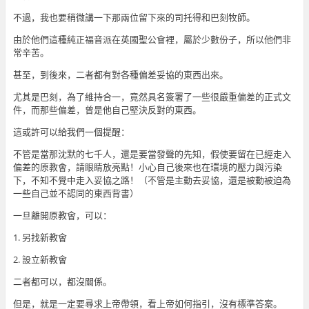
不過，我也要稍微講一下那兩位留下來的司托得和巴刻牧師。
由於他們這種純正福音派在英國聖公會裡，屬於少數份子，所以他們非
常辛苦。
甚至，到後來，二者都有對各種偏差妥協的東西出來。
尤其是巴刻，為了維持合一，竟然具名簽署了一些很嚴重偏差的正式文
件，而那些偏差，曾是他自己堅決反對的東西。
這或許可以給我們一個提醒：
不管是當那沈默的七千人，還是要當發聲的先知，假使要留在已經走入
偏差的原教會，請眼睛放亮點！小心自己後來也在環境的壓力與污染
下，不知不覺中走入妥協之路！（不管是主動去妥協，還是被動被迫為
一些自己並不認同的東西背書）
一旦離開原教會，可以：
1. 另找新教會
2. 設立新教會
二者都可以，都沒關係。
但是，就是一定要尋求上帝帶領，看上帝如何指引，沒有標準答案。