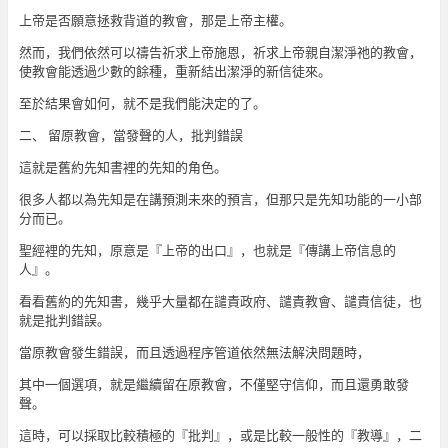
上帝是否願意拯救背道的教會，那是上帝主權。
然而，我們依然可以禱告祈求上帝施恩，祈求上帝親自潔淨祂的教會，
使教會能透過少數的餘種，重新結出潔淨的新信徒來。
至於結果會如何，就不是我們能決定的了。
二、 留原教會，當發聲的人，批判錯誤
這就是舊約先知書裡的先知的角色。
很多人都以為先知是在講預測未來的預言，但那只是先知功能的一小部
分而已。
聖經裡的先知，原意是『上帝的出口』，也就是『傳講上帝信息的
人』。
看看舊約的先知書，幾乎大量都在譴責政府、譴責教會、譴責信徒，也
就是批判錯誤。
當原教會發生錯誤，而且透過程序管道依然無法解決問題時，
其中一個選項，就是繼續留在原教會，不僅堅守信仰，而且還勇敢發
聲。
這時，可以採取比較積極的『批判』，或是比較一般性的『教導』，二