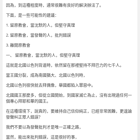
因為，到這種程度時，通常很難有良好的解決辦法了。
下面，是一些可能性的建議：
1. 留原教會，當沈默的人，但堅守真理
2. 留原教會，當發聲的人，批判錯誤
3. 離開原教會
一、 留原教會，當沈默的人，但堅守真理
這就是北國以色列背道時，依然留在那裡堅持不拜巴力的七千人。
當王國分裂，成為南國猶大、北國以色列時，
北國以色列很快就去拜偶像，舉國都陷入罪惡中。
北國國王那麼多，但從立國開始，到國家滅亡為止，沒有出現過任何一
個專心拜耶和華的國王。
在這種環境下，說真的，要維持自己信仰純正，已經非常困難，更遑論
發聲糾正眾人錯誤？
我們不要以為發聲批判才是唯一正確之路，
當然，能出來批判錯誤，這是很好的事，