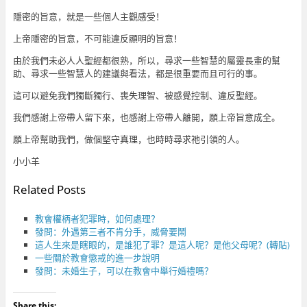
隱密的旨意，就是一些個人主觀感受！
上帝隱密的旨意，不可能違反顯明的旨意！
由於我們未必人人聖經都很熟，所以，尋求一些智慧的屬靈長輩的幫
助、尋求一些智慧人的建議與看法，都是很重要而且可行的事。
這可以避免我們獨斷獨行、喪失理智、被感覺控制、違反聖經。
我們感謝上帝帶人留下來，也感謝上帝帶人離開，願上帝旨意成全。
願上帝幫助我們，做個堅守真理，也時時尋求祂引領的人。
小小羊
Related Posts
教會權柄者犯罪時，如何處理？
發問：外遇第三者不肯分手，威脅要鬧
這人生來是瞎眼的，是誰犯了罪？是這人呢？是他父母呢？(轉貼)
一些關於教會懲戒的進一步說明
發問：未婚生子，可以在教會中舉行婚禮嗎？
Share this: