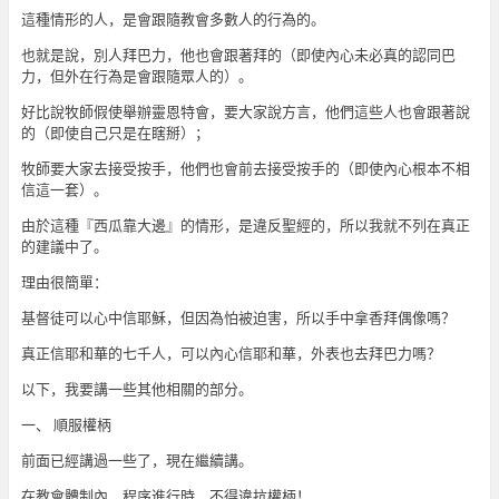
這種情形的人，是會跟隨教會多數人的行為的。
也就是說，別人拜巴力，他也會跟著拜的（即使內心未必真的認同巴
力，但外在行為是會跟隨眾人的）。
好比說牧師假使舉辦靈恩特會，要大家說方言，他們這些人也會跟著說
的（即使自己只是在瞎掰）；
牧師要大家去接受按手，他們也會前去接受按手的（即使內心根本不相
信這一套）。
由於這種『西瓜靠大邊』的情形，是違反聖經的，所以我就不列在真正
的建議中了。
理由很簡單：
基督徒可以心中信耶穌，但因為怕被迫害，所以手中拿香拜偶像嗎？
真正信耶和華的七千人，可以內心信耶和華，外表也去拜巴力嗎？
以下，我要講一些其他相關的部分。
一、 順服權柄
前面已經講過一些了，現在繼續講。
在教會體制內，程序進行時，不得違抗權柄！