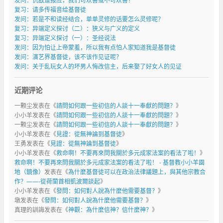
发问：仇敌遭报应，我们可欢喜或不可欢喜？
复习：请多传福音给基督徒
发问：若是不和读经结合，单单灵修的话要怎么灵修呢？
复习：异端定义探讨（二）：狭义与广义的定义
复习：异端定义探讨（一）：圣经说法
发问：因为怕让上帝蒙羞，所以我有点怕人家知道我是基督徒
发问：演艺界基督徒，该不该作见证呢？
发问：关于乱玩女人的坏男人悔改信主，后来娶了好女人的见证
近期评论
一颗尘
发表在《
請問如何跟一些初信的人談十一奉獻的問題？
》
小小羊
发表在《
請問如何跟一些初信的人談十一奉獻的問題？
》
一颗尘
发表在《
請問如何跟一些初信的人談十一奉獻的問題？
》
小小羊
发表在《
見證：從無神論到基督徒
》
王勇
发表在《
見證：從無神論到基督徒
》
小小羊
发表在《
救命啊！不要再來問我關於多元成家法案的看法了啦！
》
救命啊！不要再來問我關於多元成家法案的看法了啦！ - 基督教小小羊園
地（鏡像）
发表在《
為什麼基督徒可以在政治法律議題上，與其他宗教合
作？——-從荷蘭首相凱波爾談起
》
小小羊
发表在《
發問：如何對人說為什麼他需要基督？
》
墩
发表在《
發問：如何對人說為什麼他需要基督？
》
真理的訓誨
发表在《
神觀：為什麼信神？信什麼神？
》