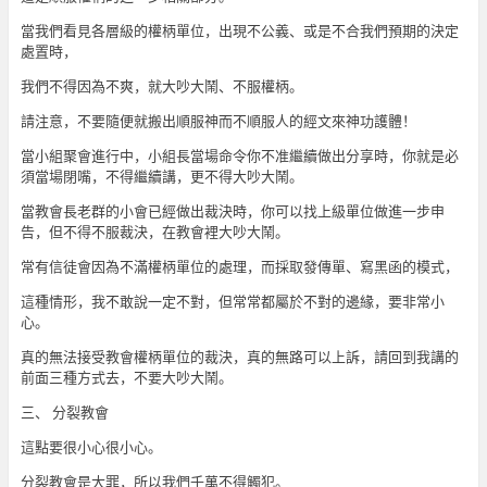
當我們看見各層級的權柄單位，出現不公義、或是不合我們預期的決定
處置時，
我們不得因為不爽，就大吵大鬧、不服權柄。
請注意，不要隨便就搬出順服神而不順服人的經文來神功護體！
當小組聚會進行中，小組長當場命令你不准繼續做出分享時，你就是必
須當場閉嘴，不得繼續講，更不得大吵大鬧。
當教會長老群的小會已經做出裁決時，你可以找上級單位做進一步申
告，但不得不服裁決，在教會裡大吵大鬧。
常有信徒會因為不滿權柄單位的處理，而採取發傳單、寫黑函的模式，
這種情形，我不敢說一定不對，但常常都屬於不對的邊緣，要非常小
心。
真的無法接受教會權柄單位的裁決，真的無路可以上訴，請回到我講的
前面三種方式去，不要大吵大鬧。
三、 分裂教會
這點要很小心很小心。
分裂教會是大罪，所以我們千萬不得觸犯。