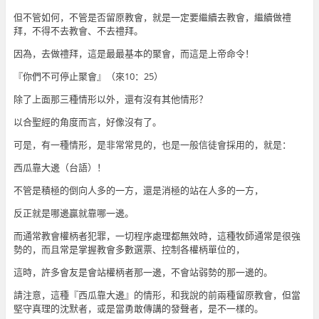
但不管如何，不管是否留原教會，就是一定要繼續去教會，繼續做禮
拜，不得不去教會、不去禮拜。
因為，去做禮拜，這是最最基本的聚會，而這是上帝命令！
『你們不可停止聚會』（來10：25）
除了上面那三種情形以外，還有沒有其他情形？
以合聖經的角度而言，好像沒有了。
可是，有一種情形，是非常常見的，也是一般信徒會採用的，就是：
西瓜靠大邊（台語）！
不管是積極的倒向人多的一方，還是消極的站在人多的一方，
反正就是哪邊贏就靠哪一邊。
而通常教會權柄者犯罪，一切程序處理都無效時，這種牧師通常是很強
勢的，而且常是掌握教會多數選票、控制各權柄單位的，
這時，許多會友是會站權柄者那一邊，不會站弱勢的那一邊的。
請注意，這種『西瓜靠大邊』的情形，和我說的前兩種留原教會，但當
堅守真理的沈默者，或是當勇敢傳講的發聲者，是不一樣的。