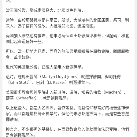
路。
當王國分裂，變成南國猶大，北國以色列時，
當時，由於耶路撒冷是在南國，所以，大量屬神的北國居民、祭司、利
未人，為了信仰的緣故，大批離開北國，遷居南國。
南國猶大雖然也有偏差、也未必每個國王都敬拜耶和華，但起碼，和北
國比起來還是好一些。
所以，當一切努力已盡，而真的無法忍受繼續留在原教會時，離開原教
會，並非錯誤。
近代的英國聖公會，已經大量走入新派神學。
這時，鍾馬田醫師（Martyn Lloyd-Jones）就選擇離開，但司托得
（John Stott）、巴刻（J.I. Packer）則選擇留下。
美國很多教會與神學院走入新派時，這時，知名的梅欽（Machen）、
薛華（Schaeffer），就是選擇離開。
以上這些人，都是大名鼎鼎，著作等身，而且信仰非常好的福音派神學
家，而且都是屬於歸正神學的，但他們未必都選擇留下，而是有些會選
擇離開。
換言之，不少優秀的基督徒，在面對教會陷入偏差而無法忍受時，他們
是會選擇離開的。