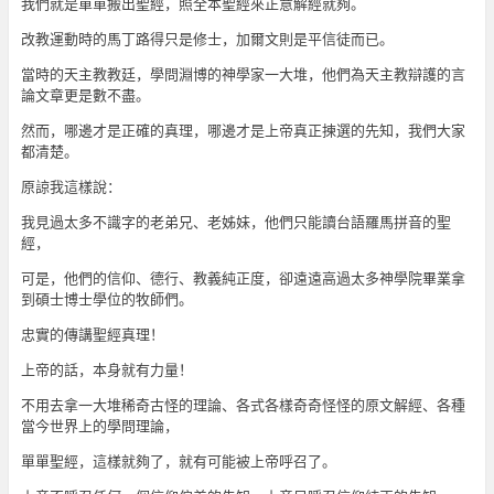
我們就是單單搬出聖經，照全本聖經來正意解經就夠。
改教運動時的馬丁路得只是修士，加爾文則是平信徒而已。
當時的天主教教廷，學問淵博的神學家一大堆，他們為天主教辯護的言
論文章更是數不盡。
然而，哪邊才是正確的真理，哪邊才是上帝真正揀選的先知，我們大家
都清楚。
原諒我這樣說：
我見過太多不識字的老弟兄、老姊妹，他們只能讀台語羅馬拼音的聖
經，
可是，他們的信仰、德行、教義純正度，卻遠遠高過太多神學院畢業拿
到碩士博士學位的牧師們。
忠實的傳講聖經真理！
上帝的話，本身就有力量！
不用去拿一大堆稀奇古怪的理論、各式各樣奇奇怪怪的原文解經、各種
當今世界上的學問理論，
單單聖經，這樣就夠了，就有可能被上帝呼召了。