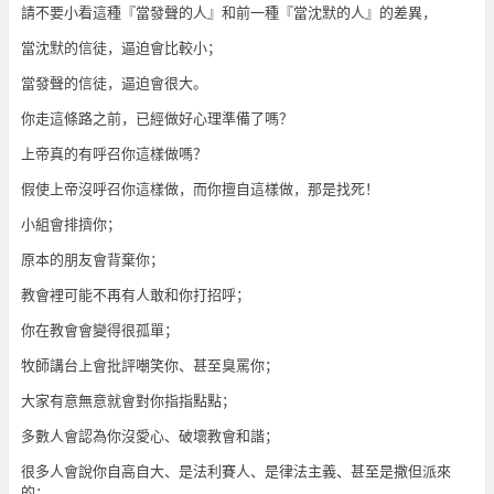
請不要小看這種『當發聲的人』和前一種『當沈默的人』的差異，
當沈默的信徒，逼迫會比較小；
當發聲的信徒，逼迫會很大。
你走這條路之前，已經做好心理準備了嗎？
上帝真的有呼召你這樣做嗎？
假使上帝沒呼召你這樣做，而你擅自這樣做，那是找死！
小組會排擠你；
原本的朋友會背棄你；
教會裡可能不再有人敢和你打招呼；
你在教會會變得很孤單；
牧師講台上會批評嘲笑你、甚至臭罵你；
大家有意無意就會對你指指點點；
多數人會認為你沒愛心、破壞教會和諧；
很多人會說你自高自大、是法利賽人、是律法主義、甚至是撒但派來
的；