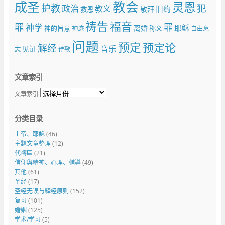
成圣
教会
灵恩
护教
犯
政治
教义
旧约
敬拜
救恩
祷告
福音
罪
罪
神学
耶稣
离婚
神的旨意
称义
神迹
自由意
问题
预定
预定论
解经
音乐
见证
志
诗歌
文章索引
文章索引
分类目录
上帝、耶穌
(46)
主題文章整理
(12)
代禱區
(21)
信仰與精神、心理、輔導
(49)
其他
(61)
圣经
(17)
圣经无误与释经原则
(152)
复习
(101)
婚姻
(125)
学术/学习
(5)