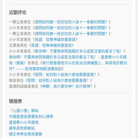
近期评论
一颗尘
发表在《
請問如何跟一些初信的人談十一奉獻的問題？
》
小小羊
发表在《
請問如何跟一些初信的人談十一奉獻的問題？
》
一颗尘
发表在《
請問如何跟一些初信的人談十一奉獻的問題？
》
小小羊
发表在《
見證：從無神論到基督徒
》
王勇
发表在《
見證：從無神論到基督徒
》
小小羊
发表在《
救命啊！不要再來問我關於多元成家法案的看法了啦！
》
救命啊！不要再來問我關於多元成家法案的看法了啦！ - 基督教小小羊園
地（鏡像）
发表在《
為什麼基督徒可以在政治法律議題上，與其他宗教合
作？——-從荷蘭首相凱波爾談起
》
小小羊
发表在《
發問：如何對人說為什麼他需要基督？
》
墩
发表在《
發問：如何對人說為什麼他需要基督？
》
真理的訓誨
发表在《
神觀：為什麼信神？信什麼神？
》
链接表
「心靈小憩」網站
中國基督徒需要批判心理學
基督教小小羊園地
康來昌牧師網站
歸正神學信條與書籍