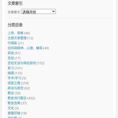
文章索引
文章索引
分类目录
上帝、耶穌
(46)
主題文章整理
(12)
代禱區
(21)
信仰與精神、心理、輔導
(49)
其他
(61)
圣经
(17)
圣经无误与释经原则
(152)
复习
(101)
婚姻
(125)
学术/学习
(5)
成聖之路
(259)
政治与政党
(62)
教会
(50)
教會流行觀念
(432)
教會音樂
(37)
文化
(2)
書籍評論
(18)