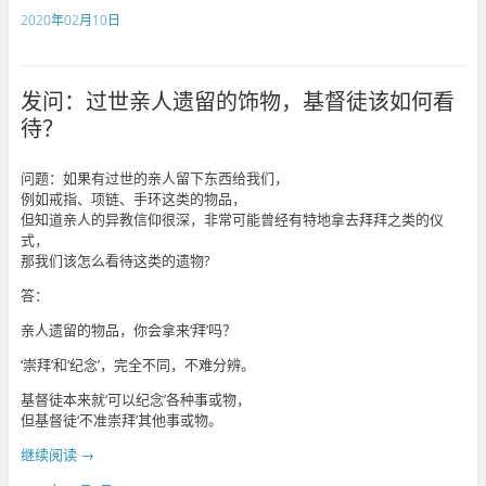
2020年02月10日
发问：过世亲人遗留的饰物，基督徒该如何看
待？
问题：如果有过世的亲人留下东西给我们，
例如戒指、项链、手环这类的物品，
但知道亲人的异教信仰很深，非常可能曾经有特地拿去拜拜之类的仪
式，
那我们该怎么看待这类的遗物?
答：
亲人遗留的物品，你会拿来‘拜’吗？
‘崇拜’和‘纪念’，完全不同，不难分辨。
基督徒本来就‘可以纪念’各种事或物，
但基督徒‘不准崇拜’其他事或物。
继续阅读
→