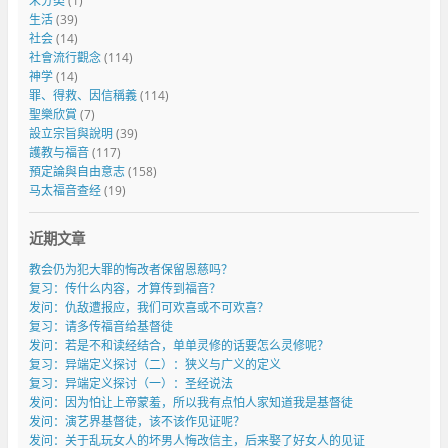
未分类
(1)
生活
(39)
社会
(14)
社會流行觀念
(114)
神学
(14)
罪、得救、因信稱義
(114)
聖樂欣賞
(7)
設立宗旨與說明
(39)
護教与福音
(117)
預定論與自由意志
(158)
马太福音查经
(19)
近期文章
教会仍为犯大罪的悔改者保留恩慈吗？
复习：传什么内容，才算传到福音？
发问：仇敌遭报应，我们可欢喜或不可欢喜？
复习：请多传福音给基督徒
发问：若是不和读经结合，单单灵修的话要怎么灵修呢？
复习：异端定义探讨（二）：狭义与广义的定义
复习：异端定义探讨（一）：圣经说法
发问：因为怕让上帝蒙羞，所以我有点怕人家知道我是基督徒
发问：演艺界基督徒，该不该作见证呢？
发问：关于乱玩女人的坏男人悔改信主，后来娶了好女人的见证