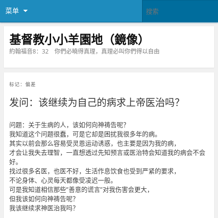
菜单
基督教小小羊園地（鏡像）
約翰福音8：32 你們必曉得真理，真理必叫你們得以自由
标记：
偏差
发问：该继续为自己的病求上帝医治吗？
问题：关于生病的人，该如何向神祷告呢？
我知道这个问题很蠢，可是它却是困扰我很多年的病。
其实以前会那么容易受灵恩运动诱惑，也主要是因为我的病，
才会让我失去理智，一直想透过先知预言或医治特会知道我的病会不会
好。
找过很多名医，也医不好，生活作息饮食也受到严紧的要求，
不论身体、心灵每天都像受凌迟一般。
可是我知道相信那些”善意的谎言”对我伤害会更大，
但我该如何向神祷告呢？
我该继续求神医治我吗？