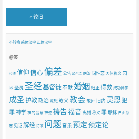
«
较旧
不转换
简体汉字
正体汉字
标签
偏差
信仰
信心
同性恋
园
公告
因信称义
医治
代祷
加尔文
圣经
婚姻
基督徒
得救
奉献
圣灵
地
归正
成功神学
成圣
教会
灵恩
护教
犯
政治
教义
旧约
敬拜
救恩
祷告
福音
罪
罪
神学
耶稣
离婚
神的旨意
称义
神迹
自由意
问题
预定
预定论
解经
音乐
见证
志
诗歌