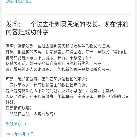
2020年02月5日
发问：一个过去批判灵恩派的牧长，现在讲道
内容是成功神学
问题：近期听到一位过去批判灵恩和成功神学的牧长的证道。
结果，他证道的内容，却是预言、病得医治、守十一奉献房子得多间。
他的结论是大家要不要健康、长寿、不愁吃穿住？
假使要的话，翻开圣经有许多神在旧约和新约的宝贵应许，
遵行敬畏神的人必定蒙福，旧约和新约有冲突就以新约为主。
可是，我却很疑惑，因为若照这位牧长的观念：
1. 宋尚节牧师，还有很多爱主的牧长壮年而逝，
是不是有神知而人不知的问题，所以才早逝？因为有因才有果。
2. 这个讲道，对于疾病缠身、英年早逝、家道没落、失业、待业的弟兄
姊妹，
真是情何以堪？
（隐私已去除，内容有改写）
继续阅读
→
2019年09月28日