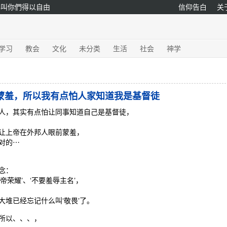
必叫你們得以自由
信仰告白
关
/学习
教会
文化
未分类
生活
社会
神学
蒙羞，所以我有点怕人家知道我是基督徒
人，其实有点怕让同事知道自己是基督徒，
让上帝在外邦人眼前蒙羞，
对的⋯
念：
帝荣耀’、‘不要羞辱主名’，
。
大堆已经忘记什么叫‘敬畏’了。
所以、、、，