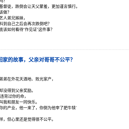
吗？
基督徒，跌倒会让天父蒙羞，更加谨言慎行。
该做？
艺人弟兄姊妹，
料到自己之后会再次跌倒吧？
底该如何看待“作见证”这件事？
回家的故事，父亲对哥哥不公平？
弟弟在外花天酒地、败光家产，
却没得到父亲奖励。
有违背过你的命，
叫我和朋友一同快乐。
你的产业，他一来了，你倒为他宰了肥牛犊’
样，但心里还是觉得很不公平。