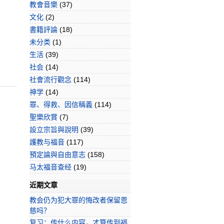
教會音樂
(37)
文化
(2)
書籍評論
(18)
未分类
(1)
生活
(39)
社会
(14)
社會流行觀念
(114)
神学
(14)
罪、得救、因信稱義
(114)
聖樂欣賞
(7)
設立宗旨與說明
(39)
護教与福音
(117)
預定論與自由意志
(158)
马太福音查经
(19)
近期文章
教会仍为犯大罪的悔改者保留恩
慈吗？
复习：传什么内容，才算传到福