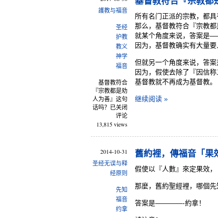
基督教符合『宗教都
護教与福音
所有名门正派的宗教，都具
那么，基督教符合『宗教都
圣经
就某个角度来说，答案是——
护教
因为，基督教确实有大量要
教义
神学
但就另一个角度来说，答案
福音
因为，假使去除了『因信称
基督教就不再成为基督教。
基督教符合
『宗教都是劝
继续阅读 »
人为善』这句
话吗？
已关闭
评论
13,815 views
2014-10-31
舊約裡，傳福音「果
圣经无误与释
假使以『人數』來定果效，
经原则
那麼，舊約聖經裡，哪個先
先知
福音
答案是————-約拿！
约拿