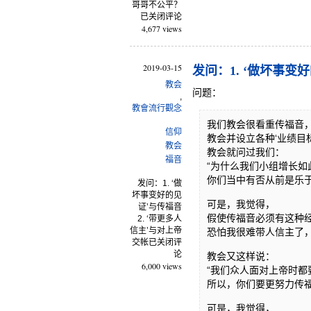
哥哥不公平？
已关闭评论
4,677 views
2019-03-15
发问：1. ‘做坏事变
教会
问题：
,
教會流行觀念
我们教会很看重传福音，
信仰
教会并设立各种‘业绩目标
教会
教会就问过我们：
福音
“为什么我们小组增长如
你们当中有否从前是乐
发问：1. ‘做
坏事变好的见
可是，我觉得，
证’与传福音
假使传福音必须有这种
2. ‘带更多人
信主’与对上帝
恐怕我很难带人信主了
交帐
已关闭评
论
教会又这样说：
6,000 views
“我们众人面对上帝时都
所以，你们要更努力传福
可是，我觉得，