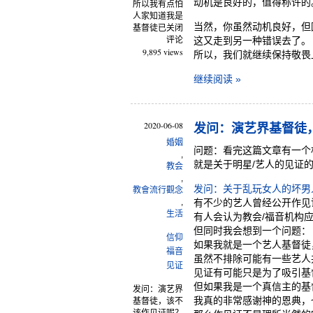
动机是良好的，值得称许的
所以我有点怕
人家知道我是
当然，你虽然动机良好，但
基督徒
已关闭
评论
这又走到另一种错误去了。
9,895 views
所以，我们就继续保持敬畏
继续阅读 »
2020-06-08
发问：演艺界基督徒
婚姻
问题：看完这篇文章有一个
,
就是关于明星/艺人的见证
教会
,
发问：关于乱玩女人的坏男
教會流行觀念
,
有不少的艺人曾经公开作见
生活
有人会认为教会/福音机构
但同时我会想到一个问题：
信仰
如果我就是一个艺人基督徒
福音
虽然不排除可能有一些艺人
见证
见证有可能只是为了吸引基
但如果我是一个真信主的基
发问：演艺界
我真的非常感谢神的恩典，
基督徒，该不