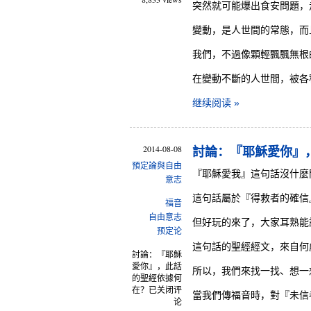
突然就可能爆出食安問題，
變動，是人世間的常態，而
我們，不過像顆輕飄飄無根
在變動不斷的人世間，被各
继续阅读 »
2014-08-08
討論：『耶穌愛你』
預定論與自由
『耶穌愛我』這句話沒什麼
意志
這句話屬於『得救者的確信
福音
自由意志
但好玩的來了，大家耳熟能
预定论
這句話的聖經經文，來自何
討論：『耶穌
愛你』，此話
所以，我們來找一找、想一
的聖經依據何
在？
已关闭评
當我們傳福音時，對『未信
论