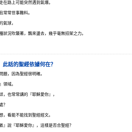
走在路上可能突然遇到氣爆。
且常常世事難料。
的氣球，
種狀況吹襲著，飄來盪去，幾乎毫無招架之力。
，此話的聖經依據何在？
問題，因為聖經很明確。
』領域。
詳，也常常講的『耶穌愛你』，
處？
想，看能不能找到聖經經文。
者』說『耶穌愛你』，這樣是否合聖經？