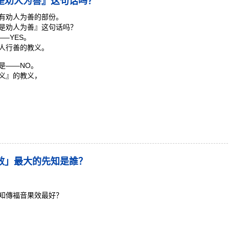
是劝人为善』这句话吗？
有劝人为善的部份。
是劝人为善』这句话吗？
–YES。
人行善的教义。
是——NO。
义』的教义，
效」最大的先知是誰？
知傳福音果效最好？