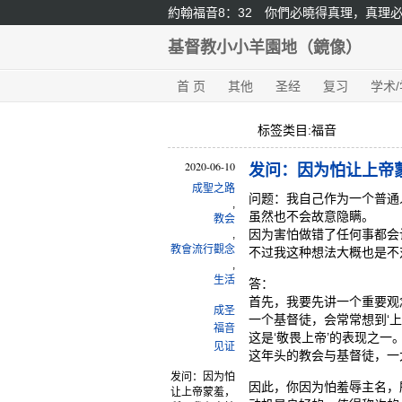
約翰福音8：32 你們必曉得真理，真理
基督教小小羊園地（鏡像）
首 页
其他
圣经
复习
学术
标签类目:福音
2020-06-10
发问：因为怕让上帝
成聖之路
问题：我自己作为一个普通
,
虽然也不会故意隐瞒。
教会
因为害怕做错了任何事都会
,
教會流行觀念
不过我这种想法大概也是不
,
生活
答：
首先，我要先讲一个重要观
成圣
一个基督徒，会常常想到‘上
福音
这是‘敬畏上帝’的表现之一
见证
这年头的教会与基督徒，一
发问：因为怕
因此，你因为怕羞辱主名，
让上帝蒙羞，