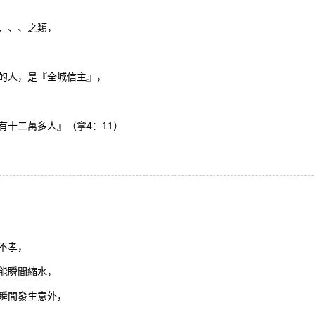
、、、之類，
的人，是『全城信主』，
有十二萬多人』（拿4：11）
不孝，
能瞬間縮水，
瞬間發生意外，