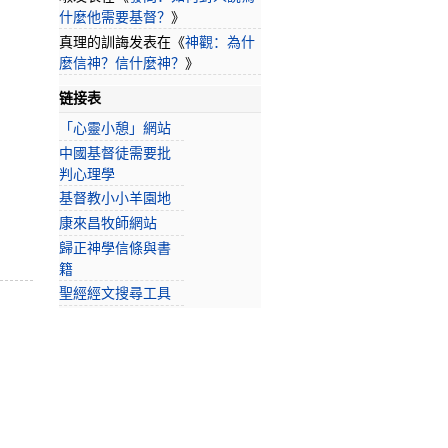
什麼他需要基督？
》
真理的訓誨
发表在《
神觀：為什
麼信神？信什麼神？
》
链接表
「心靈小憩」網站
中國基督徒需要批
判心理學
基督教小小羊園地
康來昌牧師網站
歸正神學信條與書
籍
聖經經文搜尋工具