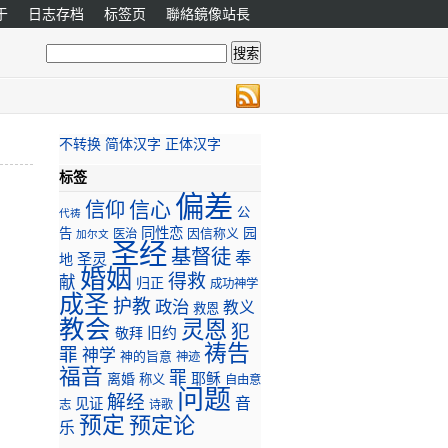
于
日志存档
标签页
聯絡鏡像站長
不转换
简体汉字
正体汉字
标签
偏差
信心
信仰
公
代祷
同性恋
园
告
因信称义
医治
加尔文
圣经
基督徒
奉
圣灵
地
婚姻
得救
献
归正
成功神学
成圣
护教
政治
教义
救恩
教会
灵恩
犯
旧约
敬拜
祷告
罪
神学
神的旨意
神迹
福音
罪
耶稣
离婚
称义
自由意
问题
解经
音
见证
志
诗歌
预定
预定论
乐