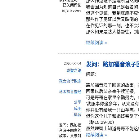
该作见证呢？
那么作见证不是理所当然的
已关闭评论
我会因为知道自己是著名的
10,310 views
但这个见证，我到底应不应
那些作了见证以后又跌倒的
在作见证的那一刻，也不会
那么如果是艺人基督徒，到
继续阅读 »
2020-06-04
发问：路加福音浪子
成聖之路
问题：
,
教會流行觀念
路加福音浪子回家的故事，
,
回家以后父亲宰牛犊迎接，
马太福音查经
可是哥哥在家里辛勤努力，
公平
‘我服事你这多年，从来没
成圣
你并没有给我一只山羊羔，
福音
但你这个儿子和娼妓吞尽了
（路15:29-30）
发问：路加福
虽然理智上知道哥哥不能这
音浪子回家的
继续阅读 »
故事，父亲对