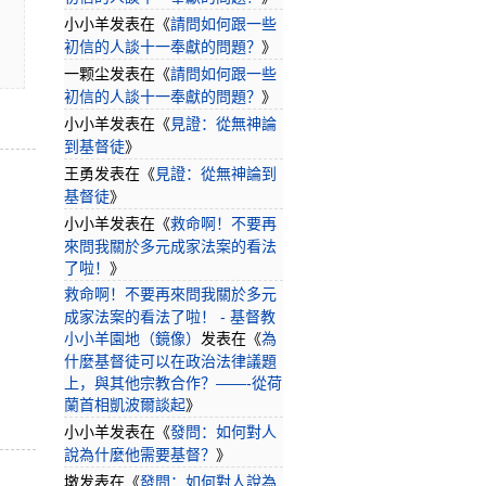
小小羊
发表在《
請問如何跟一些
初信的人談十一奉獻的問題？
》
一颗尘
发表在《
請問如何跟一些
初信的人談十一奉獻的問題？
》
小小羊
发表在《
見證：從無神論
到基督徒
》
王勇
发表在《
見證：從無神論到
基督徒
》
小小羊
发表在《
救命啊！不要再
來問我關於多元成家法案的看法
了啦！
》
救命啊！不要再來問我關於多元
成家法案的看法了啦！ - 基督教
小小羊園地（鏡像）
发表在《
為
什麼基督徒可以在政治法律議題
上，與其他宗教合作？——-從荷
蘭首相凱波爾談起
》
小小羊
发表在《
發問：如何對人
說為什麼他需要基督？
》
墩
发表在《
發問：如何對人說為