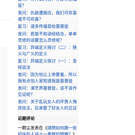
音？
发问：仇敌遭报应，我们可欢喜
或不可欢喜？
复习：请多传福音给基督徒
发问：若是不和读经结合，单单
灵修的话要怎么灵修呢？
复习：异端定义探讨（二）：狭
义与广义的定义
复习：异端定义探讨（一）：圣
经说法
发问：因为怕让上帝蒙羞，所以
我有点怕人家知道我是基督徒
发问：演艺界基督徒，该不该作
见证呢？
发问：关于乱玩女人的坏男人悔
改信主，后来娶了好女人的见证
近期评论
一颗尘
发表在《
請問如何跟一些
初信的人談十一奉獻的問題？
》