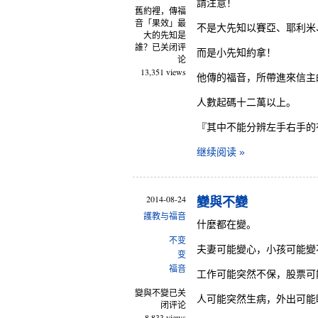
請注意！
舊約裡，傳福
音「果效」最
不是大先知以賽亞、耶利米
大的先知是
誰？
已关闭评
而是小先知約拿！
论
13,351 views
他傳的福音，所帶進來信主
人數起碼十二萬以上。
『其中不能分辨左手右手的
继续阅读 »
2014-08-24
變與不變
護教与福音
什麼都在變。
不变
夫妻可能變心，小孩可能變
变
福音
工作可能突然不保，股票可
變與不變
已关
人可能突然生病，外出可能
闭评论
8,833 views