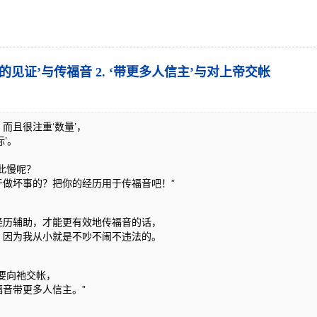
好的见证’与传福音 2. ‘带更多人信主’与对上帝交帐
而且很注重‘数量’，
’。
此慢呢？
于做坏事的？把你的经历用于传福音吧！”
经历辅助，才能更有效地传福音的话，
，因为我从小就是不吵不闹不违法的。
要向祂交帐，
音带更多人信主。”