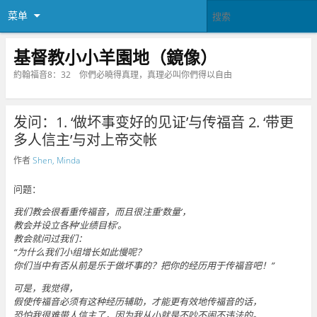
菜单
基督教小小羊園地（鏡像）
約翰福音8：32 你們必曉得真理，真理必叫你們得以自由
发问：1. ‘做坏事变好的见证’与传福音 2. ‘带更
多人信主’与对上帝交帐
作者
Shen, Minda
问题：
我们教会很看重传福音，而且很注重‘数量’，
教会并设立各种‘业绩目标’。
教会就问过我们：
“为什么我们小组增长如此慢呢？
你们当中有否从前是乐于做坏事的？把你的经历用于传福音吧！”
可是，我觉得，
假使传福音必须有这种经历辅助，才能更有效地传福音的话，
恐怕我很难带人信主了，因为我从小就是不吵不闹不违法的。