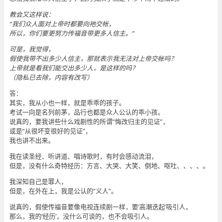
教会又这样说：
“我们众人面对上帝时都要向祂交帐，
所以，你们要更努力传福音带更多人信主。”
可是，我觉得，
假使我带不出多少人信主，那就表示我无法对上帝交帐吗？
上帝就是看我们能交出多少人，是这样的吗？
（隐私已去除，内容有改写）
答：
其实，我从小也一样，就是乖乖的孩子。
考试一向是名列前茅，品行也都是众人公认的乖小孩。
说真的，要我讲些什么戏剧性的所谓“悔改归主的见证”，
或是“从很坏变很好的见证”，
我也讲不出来。
我在读圣经、听讲道、唱诗歌时，有时会感动流泪，
但是，没有什么奇特经历：方言、大哭、大笑、倒地、呕吐、、、、。
我深知自己是罪人，
但是，在外在上，我是公认的“义人”。
说真的，假使传福音要像电视连续剧一样，要‘高潮迭起’吸引人，
那么，我的‘经历’，没什么可谈的，也不会吸引人。