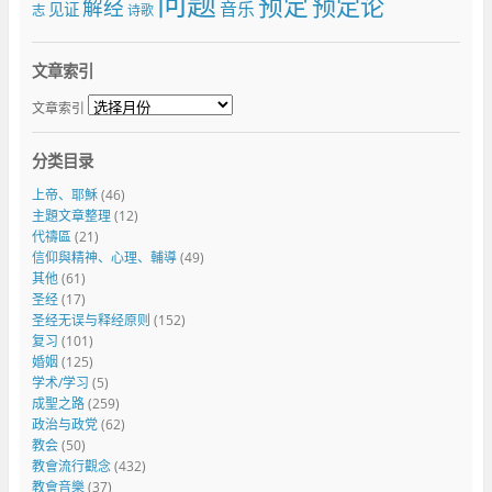
问题
预定
预定论
解经
音乐
见证
志
诗歌
文章索引
文章索引
分类目录
上帝、耶穌
(46)
主題文章整理
(12)
代禱區
(21)
信仰與精神、心理、輔導
(49)
其他
(61)
圣经
(17)
圣经无误与释经原则
(152)
复习
(101)
婚姻
(125)
学术/学习
(5)
成聖之路
(259)
政治与政党
(62)
教会
(50)
教會流行觀念
(432)
教會音樂
(37)