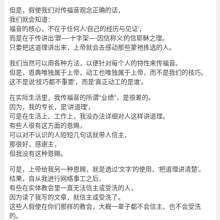
但是，假使我们对传福音观念正确的话，
我们就会知道：
福音的核心，不在于任何人‘自己的经历与见证’，
而是在于传讲出‘罪—-十字架—-因信称义’的信耶稣之理。
只要把这道理讲出来，上帝就会去感动那些蒙祂拣选的人。
我们当然可以用各种方法，以便针对每个人的特性来传福音。
但是，恩典唯独属于上帝，动工也唯独属于上帝，而不是我们的技巧。
这不是说‘技巧都不重要’，而是‘真正动工的是谁’。
在实际生活里，我传福音的所谓“业绩”，是很差的。
因为，我的专长，是‘讲道理’，
可是在生活上、工作上，我没办法详细对人这样讲道理。
有些人很有这方面的恩赐，
可以对不认识的人短短几句话就带人信主，
那很好，感谢主，
但我没有这种恩赐。
可是，上帝给我另一种恩赐，就是透过‘文字’的使用，‘把道理讲清楚’。
结果，自从我进行网络事工之后，
有些在实体教会里一直无法信主或受洗的人，
因为读了我写的文章，就信主或受洗了。
这些人假使在你们那样的教会，大概一辈子都不会信主、也不会受洗
的。