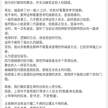
因为你们那样的教会，并无法解答这些人的疑惑。
其实，福音除了对‘一般人’之外，也有对‘看重思考’的族群。
很不幸的，要带这种看重思考的族群信主，是很艰难的。
一般的福音事工，几乎都无法带这些人信主，起码我自己就是。
虽然我从小就是第二代基督徒，但我真正信主，是高中时。
当时，有一次布道会，我听了当初台湾阳明医学院韩伟院长的一篇讲
道。
他用科学、逻辑的方式，讲述圣经的可信。
这终于解答了我长久的疑惑。
否则，我对多数教会那种不看重讲道理的传福音方式，已经非常嗤之以
鼻，
认为是迷信盲信。
因为我随便问些问题，那些传福音者没半个答得出来，
教会的人一样答不出来。
偏偏那些问题就是困扰我，使我无法信主的问题。
但感谢上帝让我遇到这种能讲道理的讲员，使我终于能跨过那个信仰门
槛。
再者，我们确实要在审判台前对上帝交帐。
但是，上帝并不是用我们‘带多少人信主’的‘数量’来论英雄。
上帝审判的标准，是‘尽忠’，不是‘数量’。
主耶稣并没有说只赚二千两的比赚五千两的差，