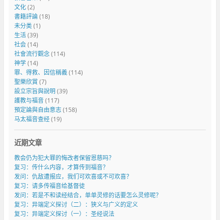
文化
(2)
書籍評論
(18)
未分类
(1)
生活
(39)
社会
(14)
社會流行觀念
(114)
神学
(14)
罪、得救、因信稱義
(114)
聖樂欣賞
(7)
設立宗旨與說明
(39)
護教与福音
(117)
預定論與自由意志
(158)
马太福音查经
(19)
近期文章
教会仍为犯大罪的悔改者保留恩慈吗？
复习：传什么内容，才算传到福音？
发问：仇敌遭报应，我们可欢喜或不可欢喜？
复习：请多传福音给基督徒
发问：若是不和读经结合，单单灵修的话要怎么灵修呢？
复习：异端定义探讨（二）：狭义与广义的定义
复习：异端定义探讨（一）：圣经说法