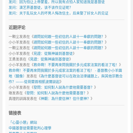
发问：因为怕让上帝蒙羞，所以我有点怕人家知道我是基督徒
发问：演艺界基督徒，该不该作见证呢？
发问：关于乱玩女人的坏男人悔改信主，后来娶了好女人的见证
近期评论
一颗尘
发表在《
請問如何跟一些初信的人談十一奉獻的問題？
》
小小羊
发表在《
請問如何跟一些初信的人談十一奉獻的問題？
》
一颗尘
发表在《
請問如何跟一些初信的人談十一奉獻的問題？
》
小小羊
发表在《
見證：從無神論到基督徒
》
王勇
发表在《
見證：從無神論到基督徒
》
小小羊
发表在《
救命啊！不要再來問我關於多元成家法案的看法了啦！
》
救命啊！不要再來問我關於多元成家法案的看法了啦！ - 基督教小小羊園
地（鏡像）
发表在《
為什麼基督徒可以在政治法律議題上，與其他宗教合
作？——-從荷蘭首相凱波爾談起
》
小小羊
发表在《
發問：如何對人說為什麼他需要基督？
》
墩
发表在《
發問：如何對人說為什麼他需要基督？
》
真理的訓誨
发表在《
神觀：為什麼信神？信什麼神？
》
链接表
「心靈小憩」網站
中國基督徒需要批判心理學