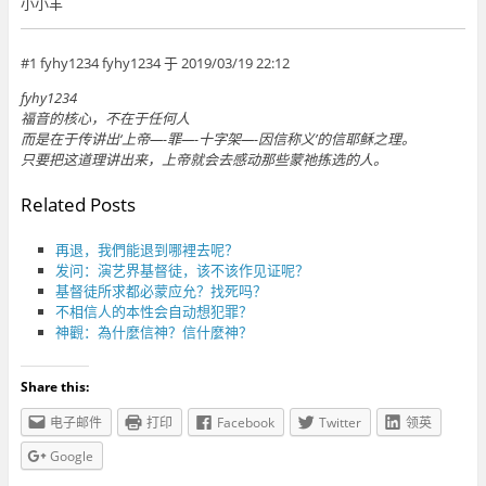
小小羊
#1 fyhy1234 fyhy1234 于 2019/03/19 22:12
fyhy1234
福音的核心，不在于任何人
而是在于传讲出‘上帝—-罪—-十字架—-因信称义’的信耶稣之理。
只要把这道理讲出来，上帝就会去感动那些蒙祂拣选的人。
Related Posts
再退，我們能退到哪裡去呢？
发问：演艺界基督徒，该不该作见证呢？
基督徒所求都必蒙应允？找死吗？
不相信人的本性会自动想犯罪？
神觀：為什麼信神？信什麼神？
Share this:
电子邮件
打印
Facebook
Twitter
领英
Google