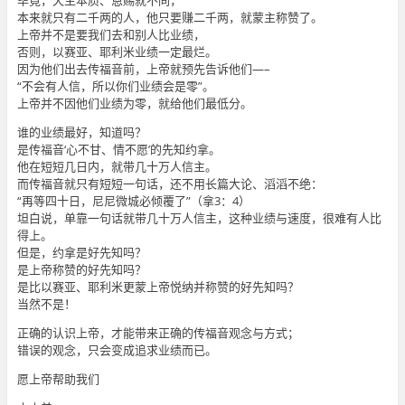
毕竟，天生本质、恩赐就不同，
本来就只有二千两的人，他只要赚二千两，就蒙主称赞了。
上帝并不是要我们去和别人比业绩，
否则，以赛亚、耶利米业绩一定最烂。
因为他们出去传福音前，上帝就预先告诉他们—–
“不会有人信，所以你们业绩会是零”。
上帝并不因他们业绩为零，就给他们最低分。
谁的业绩最好，知道吗？
是传福音‘心不甘、情不愿’的先知约拿。
他在短短几日内，就带几十万人信主。
而传福音就只有短短一句话，还不用长篇大论、滔滔不绝：
“再等四十日，尼尼微城必倾覆了”（拿3：4）
坦白说，单靠一句话就带几十万人信主，这种业绩与速度，很难有人比
得上。
但是，约拿是好先知吗？
是上帝称赞的好先知吗？
是比以赛亚、耶利米更蒙上帝悦纳并称赞的好先知吗？
当然不是！
正确的认识上帝，才能带来正确的传福音观念与方式；
错误的观念，只会变成追求业绩而已。
愿上帝帮助我们