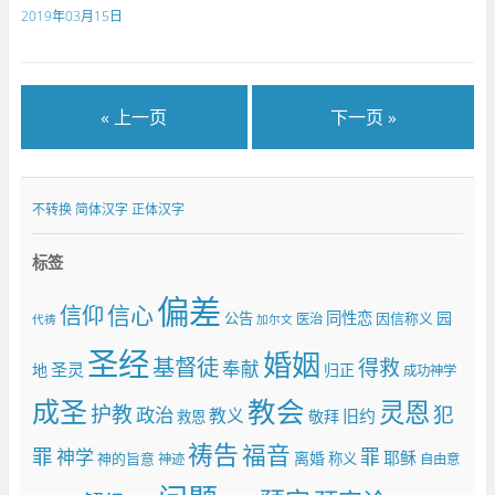
2019年03月15日
« 上一页
下一页 »
不转换
简体汉字
正体汉字
标签
偏差
信仰
信心
同性恋
园
公告
因信称义
医治
代祷
加尔文
圣经
婚姻
基督徒
得救
奉献
圣灵
地
归正
成功神学
成圣
教会
灵恩
护教
犯
政治
教义
旧约
敬拜
救恩
祷告
福音
罪
罪
神学
耶稣
离婚
神的旨意
称义
神迹
自由意