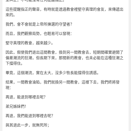
這些提醒指正的聲音，有時就是透過教會裡堅守真理的會友，來傳遞出
來的。
我們，會不會就是上帝所揀選的守望者？
而且，我們觀察局勢，也輕易可以發現：
堅守真理的教會，越來越少。
因此，假使我們退出這間教會，換到另一間教會去，短期間確實避開了
偏差潮流的狂潮，但長期下來，那間新的教會，也未必能在這種狂潮之
下擋得住。
畢竟，這個潮流，實在太大，沒多少牧長能擋得住誘惑。
結果，一間教會淪陷，我們就換另一間教會，這樣下去，我們終將發
現：
再退，能退到哪裡去呢？
弟兄姊妹們！
再退，我們能退到哪裡去呢？
與其退此一步，就無死所；