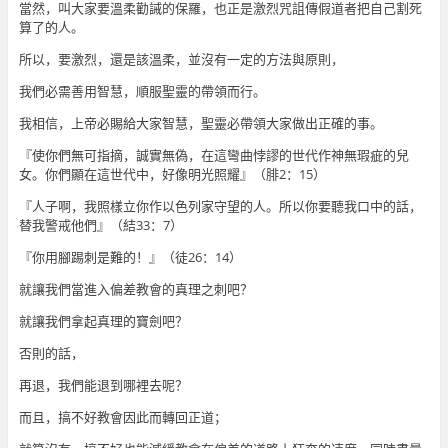
當然，叫大家要溫柔勸誡的保羅，也正是激烈咒詛傳假道者把自己割死
算了的人。
所以，要激烈，還是該溫柔，並沒有一定的方法與原則，
我們必需善用智慧，順服聖靈的帶領而行。
我相信，上帝必賜給大家智慧，聖靈必帶領大家做出正確的事。
『使你們無可指摘，誠實無偽，在這彎曲悖謬的世代作神無瑕疵的兒
女。你們顯在這世代中，好像明光照耀』（腓2：15）
『人子啊，我照樣立你作以色列家守望的人。所以你要聽我口中的話，
替我警戒他們』（結33：7）
『你用腳踢刺是難的！』（徒26：14）
就讓我們當進入偏差教會的真理之刺吧？
就讓我們拿起真理的寶劍吧？
否則的話，
再退，我們能退到哪裡去呢？
而且，搞不好教會因此而轉回正道；