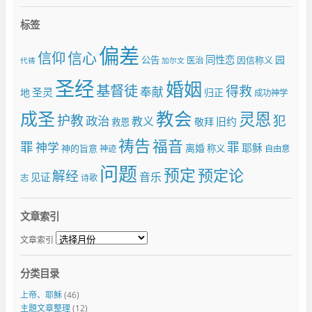
标签
偏差
信仰
信心
同性恋
园
公告
因信称义
医治
代祷
加尔文
圣经
婚姻
基督徒
得救
奉献
圣灵
地
归正
成功神学
成圣
教会
灵恩
护教
犯
政治
教义
旧约
敬拜
救恩
祷告
福音
罪
罪
神学
耶稣
离婚
神的旨意
称义
神迹
自由意
问题
预定
预定论
解经
音乐
见证
志
诗歌
文章索引
文章索引
分类目录
上帝、耶穌
(46)
主題文章整理
(12)