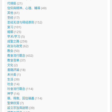
代禱區
(21)
信仰與精神、心理、輔導
(49)
其他
(61)
圣经
(17)
圣经无误与释经原则
(152)
复习
(101)
婚姻
(125)
学术/学习
(5)
成聖之路
(259)
政治与政党
(62)
教会
(50)
教會流行觀念
(432)
教會音樂
(37)
文化
(2)
書籍評論
(18)
未分类
(1)
生活
(39)
社会
(14)
社會流行觀念
(114)
神学
(14)
罪、得救、因信稱義
(114)
聖樂欣賞
(7)
設立宗旨與說明
(39)