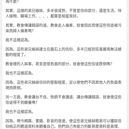
為什麼？
其實，這樣的弟兄姊妹，多半很成熟，不管是信仰部分，還是生活、待
人接物、職場工作、、、，都算是相當良好。
其實，教會傳講錯誤的道、教會走入偏差，就會因此而使這些信徒被污
染而掉入偏差嗎？
我不這樣認為。
因為，這些弟兄姊妹建立在磐石上的信仰，多半已經到狂風暴雨無法撼
動的程度了。
教會裡的人與事，甚至是很負面的部分，就會使這些信徒跌倒嗎？
我也不這樣認為。
因為，這些弟兄姊妹信仰的堅毅程度，足以使他們不因其他人的負面表
現而跌倒。
另一方面，教會講台不佳、牧師不會講道、講台傳講錯誤，就會使這些
信徒得不到餵養嗎？
我也不這樣認為。
因為，現今網路、書籍、影音的發達，使這些弟兄姊妹輕易可以獲取信
仰純正的聽道資料來餵養自己。他們自己有能力判斷甚麼資料是真理、