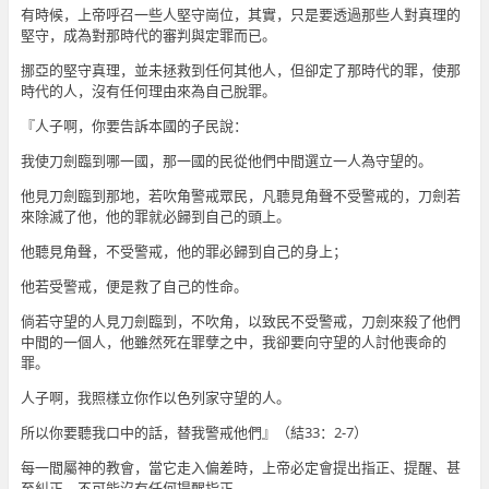
有時候，上帝呼召一些人堅守崗位，其實，只是要透過那些人對真理的
堅守，成為對那時代的審判與定罪而已。
挪亞的堅守真理，並未拯救到任何其他人，但卻定了那時代的罪，使那
時代的人，沒有任何理由來為自己脫罪。
『人子啊，你要告訴本國的子民說：
我使刀劍臨到哪一國，那一國的民從他們中間選立一人為守望的。
他見刀劍臨到那地，若吹角警戒眾民，凡聽見角聲不受警戒的，刀劍若
來除滅了他，他的罪就必歸到自己的頭上。
他聽見角聲，不受警戒，他的罪必歸到自己的身上；
他若受警戒，便是救了自己的性命。
倘若守望的人見刀劍臨到，不吹角，以致民不受警戒，刀劍來殺了他們
中間的一個人，他雖然死在罪孽之中，我卻要向守望的人討他喪命的
罪。
人子啊，我照樣立你作以色列家守望的人。
所以你要聽我口中的話，替我警戒他們』（結33：2-7）
每一間屬神的教會，當它走入偏差時，上帝必定會提出指正、提醒、甚
至糾正，不可能沒有任何提醒指正。