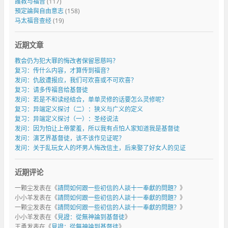
護教与福音
(117)
預定論與自由意志
(158)
马太福音查经
(19)
近期文章
教会仍为犯大罪的悔改者保留恩慈吗？
复习：传什么内容，才算传到福音？
发问：仇敌遭报应，我们可欢喜或不可欢喜？
复习：请多传福音给基督徒
发问：若是不和读经结合，单单灵修的话要怎么灵修呢？
复习：异端定义探讨（二）：狭义与广义的定义
复习：异端定义探讨（一）：圣经说法
发问：因为怕让上帝蒙羞，所以我有点怕人家知道我是基督徒
发问：演艺界基督徒，该不该作见证呢？
发问：关于乱玩女人的坏男人悔改信主，后来娶了好女人的见证
近期评论
一颗尘
发表在《
請問如何跟一些初信的人談十一奉獻的問題？
》
小小羊
发表在《
請問如何跟一些初信的人談十一奉獻的問題？
》
一颗尘
发表在《
請問如何跟一些初信的人談十一奉獻的問題？
》
小小羊
发表在《
見證：從無神論到基督徒
》
王勇
发表在《
見證：從無神論到基督徒
》