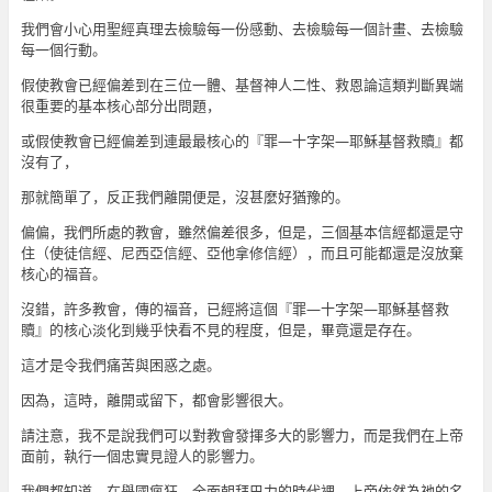
我們會小心用聖經真理去檢驗每一份感動、去檢驗每一個計畫、去檢驗
每一個行動。
假使教會已經偏差到在三位一體、基督神人二性、救恩論這類判斷異端
很重要的基本核心部分出問題，
或假使教會已經偏差到連最最核心的『罪—十字架—耶穌基督救贖』都
沒有了，
那就簡單了，反正我們離開便是，沒甚麼好猶豫的。
偏偏，我們所處的教會，雖然偏差很多，但是，三個基本信經都還是守
住（使徒信經、尼西亞信經、亞他拿修信經），而且可能都還是沒放棄
核心的福音。
沒錯，許多教會，傳的福音，已經將這個『罪—十字架—耶穌基督救
贖』的核心淡化到幾乎快看不見的程度，但是，畢竟還是存在。
這才是令我們痛苦與困惑之處。
因為，這時，離開或留下，都會影響很大。
請注意，我不是說我們可以對教會發揮多大的影響力，而是我們在上帝
面前，執行一個忠實見證人的影響力。
我們都知道，在舉國瘋狂、全面朝拜巴力的時代裡，上帝依然為祂的名