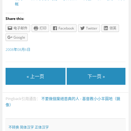
帐
Share this:
电子邮件
打印
Facebook
Twitter
领英
Google
2008年08月6日
« 上一页
下一页 »
Pingback引用通告：
不要做個棄絕恩典的人 - 基督教小小羊園地（鏡
像）
不转换
简体汉字
正体汉字