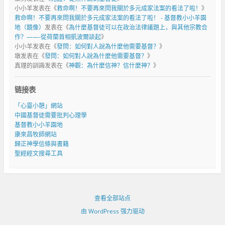
小小羊
发表在《
救命啊！不要再來問我關於多元成家法案的看法了啦！
》
救命啊！不要再來問我關於多元成家法案的看法了啦！ - 基督教小小羊園
地（鏡像）
发表在《
為什麼基督徒可以在政治法律議題上，與其他宗教合
作？——-從荷蘭首相凱波爾談起
》
小小羊
发表在《
發問：如何對人說為什麼他需要基督？
》
墩
发表在《
發問：如何對人說為什麼他需要基督？
》
真理的訓誨
发表在《
神觀：為什麼信神？信什麼神？
》
链接表
「心靈小憩」網站
中國基督徒需要批判心理學
基督教小小羊園地
康來昌牧師網站
歸正神學信條與書籍
聖經經文搜尋工具
查看全部站点
由 WordPress 强力驱动