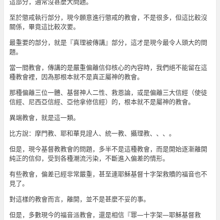
這部分，通常沒甚麼大問題。
至於懲戒執行部分，現今願意進行懲戒的教會，不是很多，但這比較沒
關係，畢竟這比較次要。
最重要的部分，就是『真理被傳講』部分，這才是現今最令人頭大的問
題。
當一間教會，傳講的是嚴重偏離信仰核心的內容時，我們絕不能留在這
種教會裡，因為那根本就不是真正屬神的教會。
那種偏離三位一體、基督神人二性、救恩論，或是偏離三大信經（使徒
信經、尼西亞信經、亞他拿修信經）的，根本就不是屬神的教會。
異端教會，就是這一類。
比方說：摩門教、耶和華見證人、統一教、攝理教、、、。
但是，現今基督教教會的問題，多半不是這種教會，而是開始逐漸離開
純正的信仰，受到各種潮流污染，不斷進入偏差的情形。
有些教會，偏差已經非常嚴重，甚至連耶穌基督十字架救贖的福音也不
見了。
對這樣的教會而言，離開，並不是甚麼不妥的事。
但是，多數現今的福音派教會，還是相信『罪—十字架—耶穌基督救