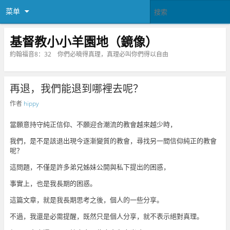
菜单
基督教小小羊園地（鏡像）
約翰福音8：32 你們必曉得真理，真理必叫你們得以自由
再退，我們能退到哪裡去呢？
作者
hippy
當願意持守純正信仰、不願迎合潮流的教會越來越少時，
我們，是不是該退出現今逐漸變質的教會，尋找另一間信仰純正的教會
呢？
這問題，不僅是許多弟兄姊妹公開與私下提出的困惑，
事實上，也是我長期的困惑。
這篇文章，就是我長期思考之後，個人的一些分享。
不過，我還是必需提醒，既然只是個人分享，就不表示絕對真理。