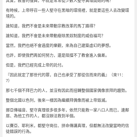
其實，教會的復興，不就是常常從少數人堅守真理開始的嗎？
有時候，上帝呼召一些人堅守在黑暗的環境裡，就是要這些人去改變環
境的。
誰知道，我們不會是未來帶動宗教改革的馬丁路得？
誰知道，我們不會是未來帶動廢除黑奴制度的威伯福司？
當然，我們也絕不會過度的樂觀，來為自己建築虛幻的夢想。
也許，即使我們再如何努力，還是阻擋不了教會進入偏差。
但是，我們已經完成上帝的託付。
『因此就定了那世代的罪，自己也承受了那從信而來的義』（來11：
7）
那七千個不拜巴力的人，並沒有因此而扭轉整個國家偶像崇拜的趨勢。
整個北國以色列，後來一樣因為繼續拜偶像而被上帝毀滅。
挪亞傳福音、堅守真理很多很多年，依然只能救一家八口人而已，連鄰
居、為他工作的人，都沒辦法救到半個。
以賽亞、耶利米，都堅守崗位、拼命傳講真理，但都無法改變當時的信
徒錯誤的行為。