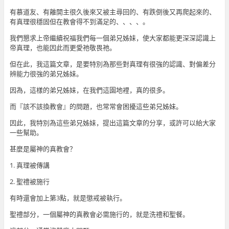
有慕道友、有離開主很久後來又被主尋回的、有跌倒後又再爬起來的、
有真理很穩固但在教會得不到滿足的、、、、。
我們懇求上帝繼續祝福我們每一個弟兄姊妹，使大家都能更深深認識上
帝真理，也能因此而更愛祂敬畏祂。
但在此，我這篇文章，是要特別為那些對真理有很強的認識、對偏差分
辨能力很強的弟兄姊妹。
因為，這樣的弟兄姊妹，在我們這園地裡，真的很多。
而『該不該換教會』的問題，也常常會困擾這些弟兄姊妹。
因此，我特別為這些弟兄姊妹，提出這篇文章的分享，或許可以給大家
一些幫助。
甚麼是屬神的真教會？
1. 真理被傳講
2. 聖禮被施行
有時還會加上第3點，就是懲戒被執行。
聖禮部分，一個屬神的真教會必需施行的，就是洗禮和聖餐。