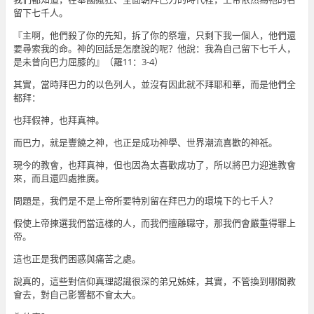
留下七千人。
『主啊，他們殺了你的先知，拆了你的祭壇，只剩下我一個人，他們還
要尋索我的命。神的回話是怎麼說的呢？他說：我為自己留下七千人，
是未曾向巴力屈膝的』（羅11：3-4）
其實，當時拜巴力的以色列人，並沒有因此就不拜耶和華，而是他們全
都拜：
也拜假神，也拜真神。
而巴力，就是豐饒之神，也正是成功神學、世界潮流喜歡的神祇。
現今的教會，也拜真神，但也因為太喜歡成功了，所以將巴力迎進教會
來，而且還四處推廣。
問題是，我們是不是上帝所要特別留在拜巴力的環境下的七千人？
假使上帝揀選我們當這樣的人，而我們擅離職守，那我們會嚴重得罪上
帝。
這也正是我們困惑與痛苦之處。
說真的，這些對信仰真理認識很深的弟兄姊妹，其實，不管換到哪間教
會去，對自己影響都不會太大。