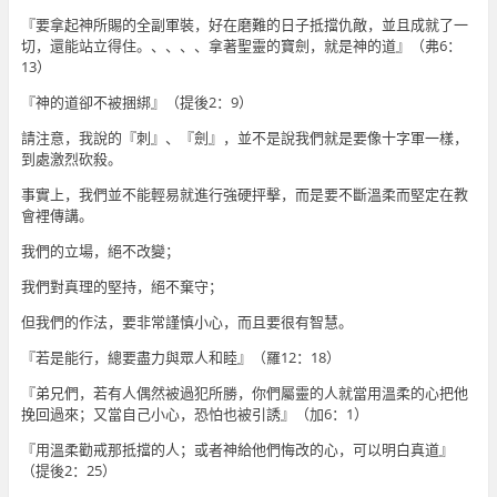
『要拿起神所賜的全副軍裝，好在磨難的日子抵擋仇敵，並且成就了一
切，還能站立得住。、、、、拿著聖靈的寶劍，就是神的道』（弗6：
13）
『神的道卻不被捆綁』（提後2：9）
請注意，我說的『刺』、『劍』，並不是說我們就是要像十字軍一樣，
到處激烈砍殺。
事實上，我們並不能輕易就進行強硬抨擊，而是要不斷溫柔而堅定在教
會裡傳講。
我們的立場，絕不改變；
我們對真理的堅持，絕不棄守；
但我們的作法，要非常謹慎小心，而且要很有智慧。
『若是能行，總要盡力與眾人和睦』（羅12：18）
『弟兄們，若有人偶然被過犯所勝，你們屬靈的人就當用溫柔的心把他
挽回過來；又當自己小心，恐怕也被引誘』（加6：1）
『用溫柔勸戒那抵擋的人；或者神給他們悔改的心，可以明白真道』
（提後2：25）