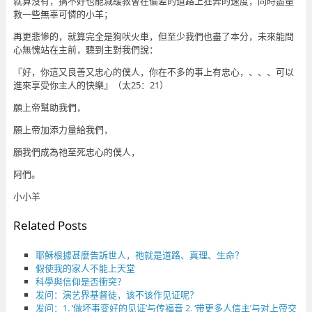
就算沒有，搞不好也能減緩教會在偏差的道路上狂奔的速度，同時盡量
救一些無辜可憐的小羊；
再更悲慘的，就算完全是狗吠火車，但至少我們也盡了本分，未來能問
心無愧站在主前，聽到主對我們說：
『好，你這又良善又忠心的僕人，你在不多的事上有忠心，、、、可以
進來享受你主人的快樂』（太25：21）
願上帝幫助我們，
願上帝加添力量給我們，
願我們成為祂至死忠心的僕人，
阿們。
小小羊
Related Posts
耶穌根據甚麼告訴世人，祂就是道路、真理、生命？
假使我的家人不能上天堂
科學與信仰是否衝突？
发问：演艺界基督徒，该不该作见证呢？
发问：1. ‘做坏事变好的见证’与传福音 2. ‘带更多人信主’与对上帝交