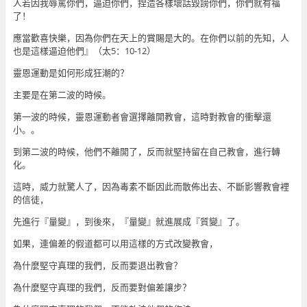
人若因我辱罵你們，逼迫你們，捏造各樣壞話毀謗你們，你們就有福
了！
應當歡喜快樂，因為你們在天上的賞賜是大的。在你們以前的先知，人
也是這樣逼迫他們』（太5：10-12）
靈恩運動是如何形成狂潮的？
主要是在第二波的時候。
第一波的時候，靈恩運動者會選擇離開教會，這時對教會的衝擊還
小。。
到第二波的時候，他們不離開了，反而就堅持留在自己教會，進行轉
化。
這時，威力就驚人了，因為毒素不斷因此而散佈出去、不斷影響教會裡
的信徒，
先進行『量變』，到後來，『量變』就進展成『質變』了。
如果，連偏差的假道都可以用這樣的方式改變教會，
為什麼堅守真理的我們，反而要退出教會？
為什麼堅守真理的我們，反而要對偏差讓步？