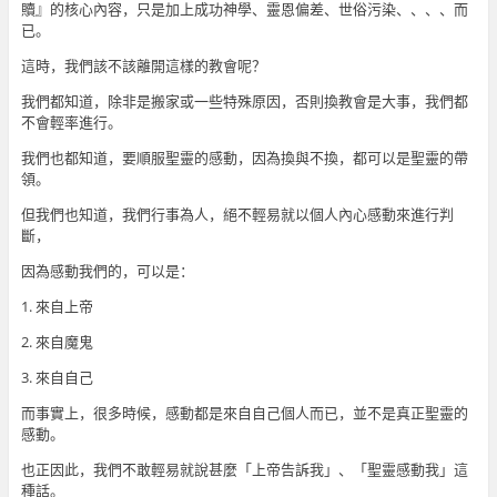
贖』的核心內容，只是加上成功神學、靈恩偏差、世俗污染、、、、而
已。
這時，我們該不該離開這樣的教會呢？
我們都知道，除非是搬家或一些特殊原因，否則換教會是大事，我們都
不會輕率進行。
我們也都知道，要順服聖靈的感動，因為換與不換，都可以是聖靈的帶
領。
但我們也知道，我們行事為人，絕不輕易就以個人內心感動來進行判
斷，
因為感動我們的，可以是：
1. 來自上帝
2. 來自魔鬼
3. 來自自己
而事實上，很多時候，感動都是來自自己個人而已，並不是真正聖靈的
感動。
也正因此，我們不敢輕易就說甚麼「上帝告訴我」、「聖靈感動我」這
種話。