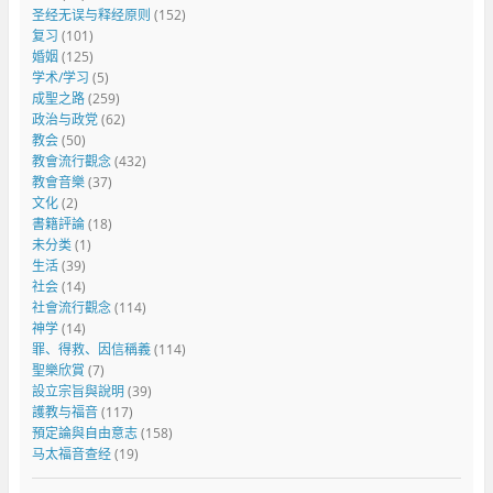
圣经无误与释经原则
(152)
复习
(101)
婚姻
(125)
学术/学习
(5)
成聖之路
(259)
政治与政党
(62)
教会
(50)
教會流行觀念
(432)
教會音樂
(37)
文化
(2)
書籍評論
(18)
未分类
(1)
生活
(39)
社会
(14)
社會流行觀念
(114)
神学
(14)
罪、得救、因信稱義
(114)
聖樂欣賞
(7)
設立宗旨與說明
(39)
護教与福音
(117)
預定論與自由意志
(158)
马太福音查经
(19)