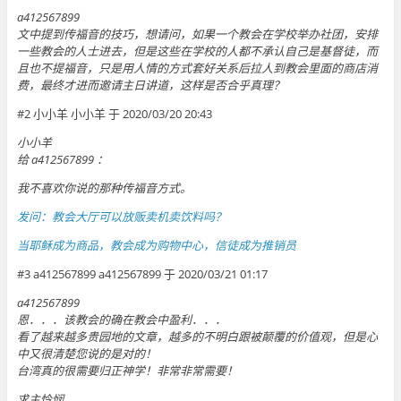
a412567899
文中提到传福音的技巧，想请问，如果一个教会在学校举办社团，安排
一些教会的人士进去，但是这些在学校的人都不承认自己是基督徒，而
且也不提福音，只是用人情的方式套好关系后拉人到教会里面的商店消
费，最终才进而邀请主日讲道，这样是否合乎真理？
#2 小小羊 小小羊 于 2020/03/20 20:43
小小羊
给 a412567899 ：
我不喜欢你说的那种传福音方式。
发问：教会大厅可以放贩卖机卖饮料吗？
当耶稣成为商品，教会成为购物中心，信徒成为推销员
#3 a412567899 a412567899 于 2020/03/21 01:17
a412567899
恩．．．该教会的确在教会中盈利．．．
看了越来越多贵园地的文章，越多的不明白跟被颠覆的价值观，但是心
中又很清楚您说的是对的！
台湾真的很需要归正神学！非常非常需要！
求主怜悯……