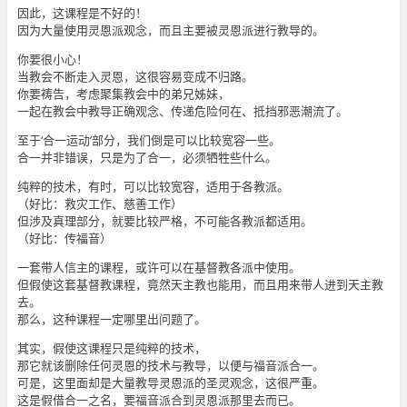
因此，这课程是不好的！
因为大量使用灵恩派观念，而且主要被灵恩派进行教导的。
你要很小心！
当教会不断走入灵恩，这很容易变成不归路。
你要祷告，考虑聚集教会中的弟兄姊妹，
一起在教会中教导正确观念、传递危险何在、抵挡邪恶潮流了。
至于‘合一运动’部分，我们倒是可以比较宽容一些。
合一并非错误，只是为了合一，必须牺牲些什么。
纯粹的技术，有时，可以比较宽容，适用于各教派。
（好比：救灾工作、慈善工作）
但涉及真理部分，就要比较严格，不可能各教派都适用。
（好比：传福音）
一套带人信主的课程，或许可以在基督教各派中使用。
但假使这套基督教课程，竟然天主教也能用，而且用来带人进到天主教
去。
那么，这种课程一定哪里出问题了。
其实，假使这课程只是纯粹的技术，
那它就该删除任何灵恩的技术与教导，以便与福音派合一。
可是，这里面却是大量教导灵恩派的圣灵观念，这很严重。
这是假借合一之名，要福音派合到灵恩派那里去而已。