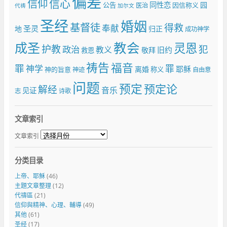
偏差
信仰
信心
同性恋
园
公告
因信称义
医治
代祷
加尔文
圣经
婚姻
基督徒
得救
奉献
圣灵
地
归正
成功神学
成圣
教会
灵恩
护教
犯
政治
教义
旧约
敬拜
救恩
祷告
福音
罪
罪
神学
耶稣
离婚
神的旨意
称义
神迹
自由意
问题
预定
预定论
解经
音乐
见证
志
诗歌
文章索引
文章索引
分类目录
上帝、耶穌
(46)
主題文章整理
(12)
代禱區
(21)
信仰與精神、心理、輔導
(49)
其他
(61)
圣经
(17)