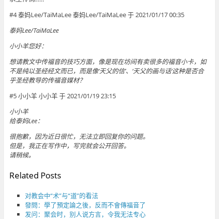
#4 泰妈Lee/TaiMaLee 泰妈Lee/TaiMaLee 于 2021/01/17 00:35
泰妈Lee/TaiMaLee
小小羊您好：
想请教文中传福音的技巧方面，像是现在坊间有卖很多的福音小卡，如
不是纯以圣经经文而已，而是像‘天父的信’、‘天父的画与话’这种是否合
乎圣经教导的传福音媒材？
#5 小小羊 小小羊 于 2021/01/19 23:15
小小羊
给泰妈Lee：
很抱歉，因为近日很忙，无法立即回复你的问题。
但是，我正在写作中，写完就会公开回答。
请稍候。
Related Posts
对教会中“术”与“道”的看法
發問：學了預定論之後，反而不會傳福音了
发问：聚会时，别人说方言，令我无法专心