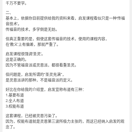
千万不要学。
二、
基本上，依据你目前提供给我的资料来看，启发课程看似只是一种‘传福
音技术’。
传福音的技术，多学倒是无妨。
但真正重要的是，假使这套传福音的技术，使用的课程内容，
在‘教义’上有偏差，那就严重了。
启发课程很强调‘圣灵’。
这是正确的。
因为不管福音派或灵恩派，都很看重圣灵。
但问题是，启发所谓的“圣灵充满”，
是灵恩派讲的那种，不是福音派的定义。
好比在你给我的介绍里，启发宣称布道有三种：
1.基要布道
2.全人布道
3.权能布道
这套课程，已经被灵恩污染了。
因为，权能布道就是灵恩第三波所极力主张的，而这已经纳入启发的观
念了。