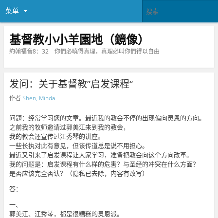
菜单
基督教小小羊園地（鏡像）
約翰福音8：32 你們必曉得真理，真理必叫你們得以自由
发问：关于基督教”启发课程“
作者
Shen, Minda
问题：经常学习您的文章。最近我的教会不停的出现偏向灵恩的方向。
之前我的牧师邀请过郭美江来到我的教会，
我的教会还宣传过江秀琴的讲座。
一些长执对此有意见，但该传道总是说不用担心。
最近又引来了启发课程让大家学习，准备把教会向这个方向改革。
我的问题是：启发课程有什么样的危害？与圣经的冲突在什么方面？
是否应该完全否认？（隐私已去除，内容有改写）
答：
一、
郭美江、江秀琴，都是很糟糕的灵恩派。