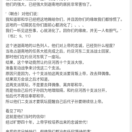
他们的强大，已经强大到迦南地的居民非常害怕了。
‘（喇合）对他们说：
我知道耶和华已经把这地赐给你们，并且因你们的缘故我们都惊慌了。
这地的一切居民在你们面前心都消化了；、、、
我们一听见这些事，心就消化了。因你们的缘故，并无一人有胆气。’
（书2：9、11）
这个进迦南地的以色列人，他们对上帝的忠诚，已经到什么程度？
当攻占迦南地的任务大抵完成之后，约旦河东二支派战士回家，
那时他们在约旦河东筑了一座坛。
结果，这个举动竟然让约旦河西十个支派大惊，
准备发动战争来讨伐这二个支派。
原因只是因为，十个支派怕这两支派要背叛上帝，改去拜偶像。
结果双方会谈之后才知道，
这两支派筑坛，不是要去拜偶像、离弃耶和华，
而是怕自己后代子孙因为地理阻隔，和约旦河西十支派分开，
怕后代不再信奉耶和华，
所以他们二支派才要筑坛提醒自己后代子孙要继续信上帝。
看见了吗？
这就是他们当时的信仰！
经过旷野四十年，上帝学校培养出来的忠诚世代！
亲爱的弟兄姊妹们，假使我们都没有任何‘等待的事’，