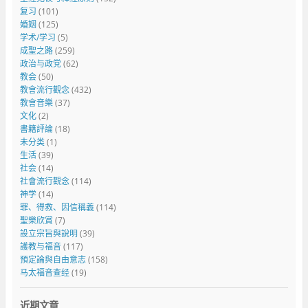
复习
(101)
婚姻
(125)
学术/学习
(5)
成聖之路
(259)
政治与政党
(62)
教会
(50)
教會流行觀念
(432)
教會音樂
(37)
文化
(2)
書籍評論
(18)
未分类
(1)
生活
(39)
社会
(14)
社會流行觀念
(114)
神学
(14)
罪、得救、因信稱義
(114)
聖樂欣賞
(7)
設立宗旨與說明
(39)
護教与福音
(117)
預定論與自由意志
(158)
马太福音查经
(19)
近期文章