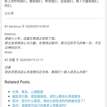
愿上帝怜悯我们，眷顾我们，带领我们，坚固我们，赐下力量给我们，
阿们。
小小羊
#1 bevenus 于 2020/05/14 09:51
bevenus
感谢小小羊，这篇文章真正安慰了我。
愿主加添我信心与力量，在等待过程中，努力过完平凡的每一天，不忘
记神的应许，
Amen.
#2 访客 于 2020/05/15 21:11
访客
现在灵恩派这么多连假归正也有，像我们一般人该怎么办呢？
Related Posts
大哭、焦急、心裡堅固
瘟疫流行期，感冒基督徒，请勿上教会礼拜或聚会
发问：因为什么原因，相信立刻受洗的传统被改变了？
发问：该继续为自己的病求上帝医治吗？