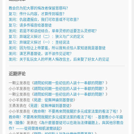
教会仍为犯大罪的悔改者保留恩慈吗？
复习：传什么内容，才算传到福音？
发问：仇敌遭报应，我们可欢喜或不可欢喜？
复习：请多传福音给基督徒
发问：若是不和读经结合，单单灵修的话要怎么灵修呢？
复习：异端定义探讨（二）：狭义与广义的定义
复习：异端定义探讨（一）：圣经说法
发问：因为怕让上帝蒙羞，所以我有点怕人家知道我是基督徒
发问：演艺界基督徒，该不该作见证呢？
发问：关于乱玩女人的坏男人悔改信主，后来娶了好女人的见证
近期评论
一颗尘
发表在《
請問如何跟一些初信的人談十一奉獻的問題？
》
小小羊
发表在《
請問如何跟一些初信的人談十一奉獻的問題？
》
一颗尘
发表在《
請問如何跟一些初信的人談十一奉獻的問題？
》
小小羊
发表在《
見證：從無神論到基督徒
》
王勇
发表在《
見證：從無神論到基督徒
》
小小羊
发表在《
救命啊！不要再來問我關於多元成家法案的看法了啦！
》
救命啊！不要再來問我關於多元成家法案的看法了啦！ - 基督教小小羊園
地（鏡像）
发表在《
為什麼基督徒可以在政治法律議題上，與其他宗教合
作？——-從荷蘭首相凱波爾談起
》