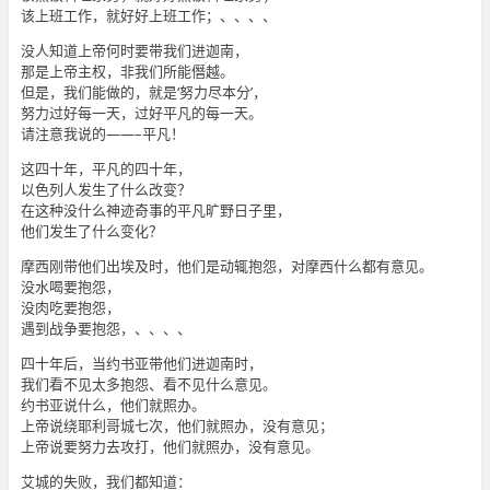
该上班工作，就好好上班工作；、、、、
没人知道上帝何时要带我们进迦南，
那是上帝主权，非我们所能僭越。
但是，我们能做的，就是‘努力尽本分’，
努力过好每一天，过好平凡的每一天。
请注意我说的——–平凡！
这四十年，平凡的四十年，
以色列人发生了什么改变？
在这种没什么神迹奇事的平凡旷野日子里，
他们发生了什么变化？
摩西刚带他们出埃及时，他们是动辄抱怨，对摩西什么都有意见。
没水喝要抱怨，
没肉吃要抱怨，
遇到战争要抱怨，、、、、
四十年后，当约书亚带他们进迦南时，
我们看不见太多抱怨、看不见什么意见。
约书亚说什么，他们就照办。
上帝说绕耶利哥城七次，他们就照办，没有意见；
上帝说要努力去攻打，他们就照办，没有意见。
艾城的失败，我们都知道：