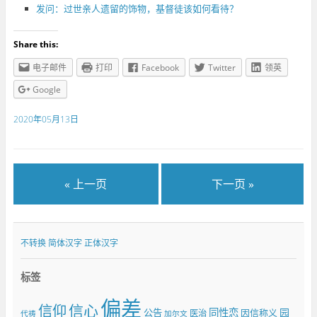
发问：过世亲人遗留的饰物，基督徒该如何看待？
Share this:
电子邮件
打印
Facebook
Twitter
领英
Google
2020年05月13日
« 上一页
下一页 »
不转换
简体汉字
正体汉字
标签
偏差
信仰
信心
同性恋
园
公告
因信称义
医治
代祷
加尔文