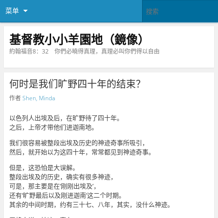
菜单
基督教小小羊園地（鏡像）
約翰福音8：32 你們必曉得真理，真理必叫你們得以自由
何时是我们旷野四十年的结束？
作者
Shen, Minda
以色列人出埃及后，在旷野待了四十年。
之后，上帝才带他们进迦南地。
我们很容易被整段出埃及历史的神迹奇事所吸引，
然后，就开始以为这四十年，常常都见到神迹奇事。
但是，这恐怕是大误解。
整段出埃及的历史，确实有很多神迹，
可是，那主要是在‘刚刚出埃及’，
还有‘旷野最后以及刚进迦南’这二个时期。
其余的中间时期，约有三十七、八年，其实，没什么神迹。