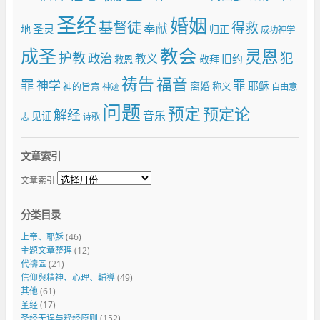
圣经
婚姻
基督徒
得救
奉献
圣灵
地
归正
成功神学
成圣
教会
灵恩
护教
犯
政治
教义
旧约
敬拜
救恩
祷告
福音
罪
罪
神学
耶稣
离婚
神的旨意
称义
神迹
自由意
问题
预定
预定论
解经
音乐
见证
志
诗歌
文章索引
文章索引
分类目录
上帝、耶穌
(46)
主題文章整理
(12)
代禱區
(21)
信仰與精神、心理、輔導
(49)
其他
(61)
圣经
(17)
圣经无误与释经原则
(152)